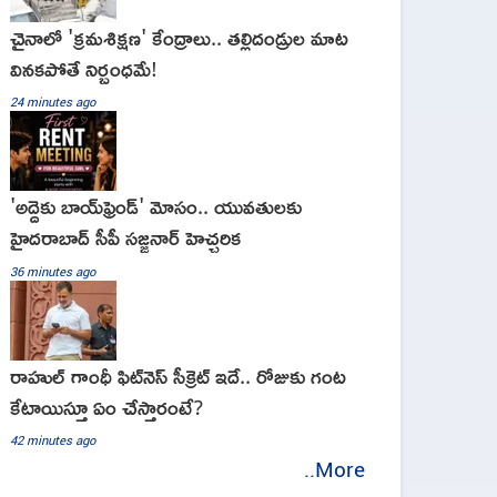
చైనాలో 'క్రమశిక్షణ' కేంద్రాలు.. తల్లిదండ్రుల మాట
వినకపోతే నిర్బంధమే!
24 minutes ago
'అద్దెకు బాయ్‌ఫ్రెండ్' మోసం.. యువతులకు
హైదరాబాద్ సీపీ సజ్జనార్ హెచ్చరిక
36 minutes ago
రాహుల్‌ గాంధీ ఫిట్‌నెస్‌ సీక్రెట్‌ ఇదే.. రోజుకు గంట
కేటాయిస్తూ ఏం చేస్తారంటే?
42 minutes ago
..More