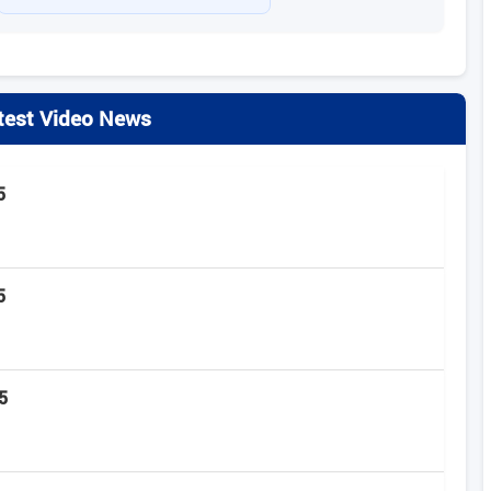
test Video News
5
5
5