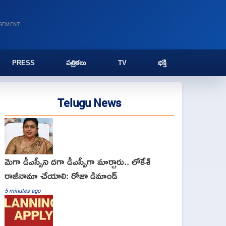
ISEMENT
PRESS
పత్రికలు
TV
భక్తి
Telugu News
మెగా డీఎస్సీని దగా డీఎస్సీగా మార్చారు.. లోకేశ్
రాజీనామా చేయాలి: రోజా డిమాండ్
5 minutes ago