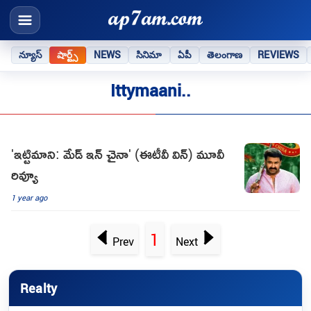
న్యూస్
షార్ట్స్
NEWS
సినిమా
ఏపీ
తెలంగాణ
REVIEWS
Ittymaani..
'ఇట్టిమాని: మేడ్ ఇన్ చైనా' (ఈటీవీ విన్) మూవీ
రివ్యూ
1 year ago
1
Prev
Next
Realty