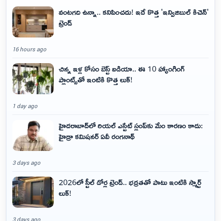
వంటగది ఉన్నా.. కనిపించదు! ఇదే కొత్త 'ఇన్విజిబుల్ కిచెన్'
ట్రెండ్
16 hours ago
చిన్న ఇళ్ల కోసం బెస్ట్ ఐడియా.. ఈ 10 హ్యాంగింగ్
ప్లాంట్స్‌తో ఇంటికి కొత్త లుక్!
1 day ago
హైదరాబాద్‌లో రియల్ ఎస్టేట్ స్లంప్‌కు మేం కారణం కాదు:
హైడ్రా కమిషనర్ ఏవీ రంగనాథ్
3 days ago
2026లో స్టీల్ డోర్ల ట్రెండ్.. భద్రతతో పాటు ఇంటికి స్మార్ట్
లుక్!
3 days ago