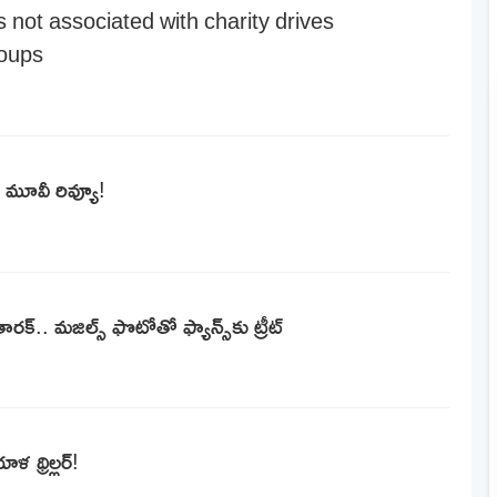
s not associated with charity drives
roups
) మూవీ రివ్యూ!
క్.. మజిల్స్ ఫొటోతో ఫ్యాన్స్‌కు ట్రీట్
 థ్రిల్లర్!