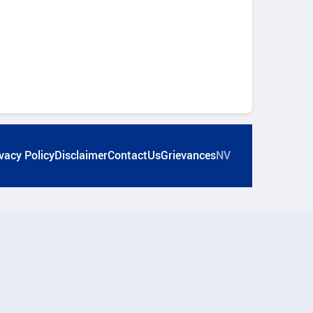
vacy Policy
Disclaimer
ContactUs
Grievances
NV