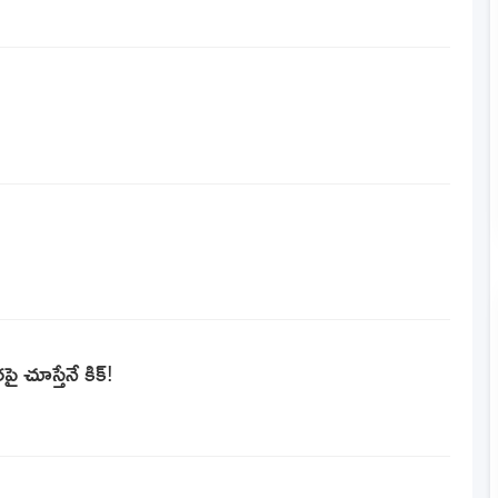
ై చూస్తేనే కిక్!