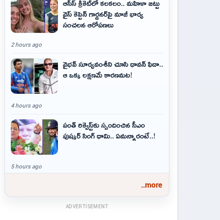
ఆసీస్ క్రికెట్‌లో కలకలం.. మహిళా జట్టు
వైస్ కెప్టెన్ గార్డనర్‌పై మాజీ భార్య
సంచలన ఆరోపణలు
2 hours ago
వైభవ్‌ సూర్యవంశీని చూసి ధావన్‌ ఫిదా..
ఆ ఒక్క లక్షణమే కారణమట!
4 hours ago
పంత్ రిక్వెస్ట్‌కు స్పందించిన సీఎం
పుష్కర్ సింగ్ ధామి.. ఏమ‌న్నారంటే..!
5 hours ago
..more
ADVERTISEMENT