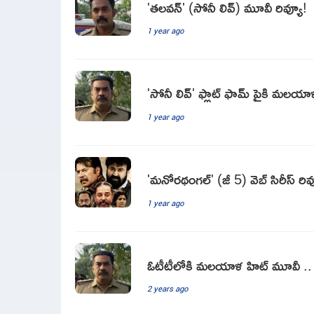
'తలవన్' (సోనీ లివ్) మూవీ రివ్యూ!
1 year ago
'సోనీ లివ్' ఫ్లాట్ ఫామ్ పైకి మలయాళ క్ర
1 year ago
'మనోరథంగల్' (జీ 5) వెబ్ సిరీస్ రివ
1 year ago
ఓటీటీలోకి మలయాళ హిట్ మూవీ .. 
2 years ago