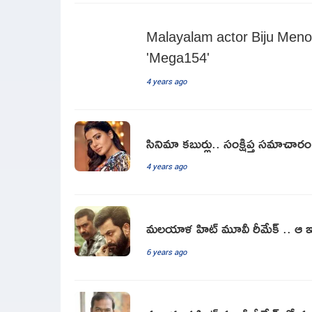
Malayalam actor Biju Menon
'Mega154'
4 years ago
సినిమా కబుర్లు.. సంక్షిప్త సమాచారం
4 years ago
మలయాళ హిట్ మూవీ రీమేక్ .. ఆ ఇద్
6 years ago