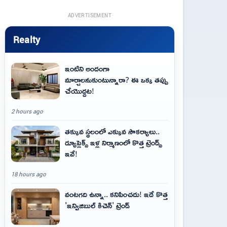
ADVERTISEMENT
Realty
ఇంటిని అందంగా
మార్చాలనుకుంటున్నారా? ఈ ఒక్క తప్పు
చేయొద్దట!
2 hours ago
తక్కువ స్థలంలో ఎక్కువ సౌకర్యాలు..
డ్యూప్లెక్స్ ఇళ్ల నిర్మాణంలో కొత్త ట్రెండ్స్
ఇవే!
18 hours ago
వంటగది ఉన్నా.. కనిపించదు! ఇదే కొత్త
'ఇన్విజిబుల్ కిచెన్' ట్రెండ్