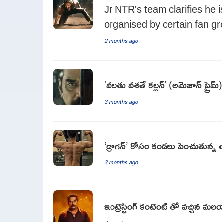
Jr NTR's team clarifies he i
organised by certain fan g
2 months ago
'వలతు వశతే కల్లన్' (అమెజాన్ ప్రైమ్
3 months ago
‘డ్రాగన్’ కోసం కండలు పెంచుతున్న తార
3 months ago
ఇంట్రెస్టింగ్ కంటెంట్ తో వచ్చిన మలయాళ