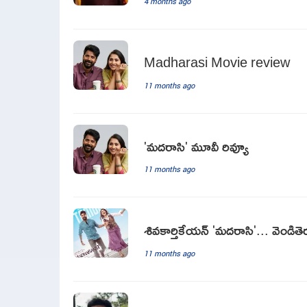
4 months ago
Madharasi Movie review
11 months ago
'మదరాసి' మూవీ రివ్యూ
11 months ago
శివకార్తికేయన్ 'మదరాసి'... వెండితెరప
11 months ago