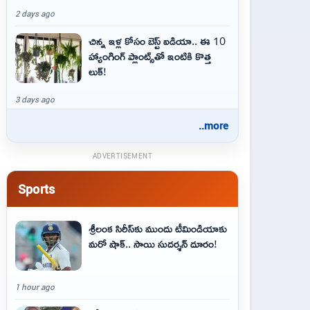
2 days ago
చిన్న ఇళ్ల కోసం బెస్ట్ ఐడియా.. ఈ 10
హ్యాంగింగ్ ప్లాంట్స్‌తో ఇంటికి కొత్త
లుక్!
3 days ago
..more
ADVERTISEMENT
Sports
శ్రీలంక సిరీస్‌కు ముందు టీమిండియాకు
మరో షాక్‌.. సాయి సుదర్శన్‌ దూరం!
1 hour ago