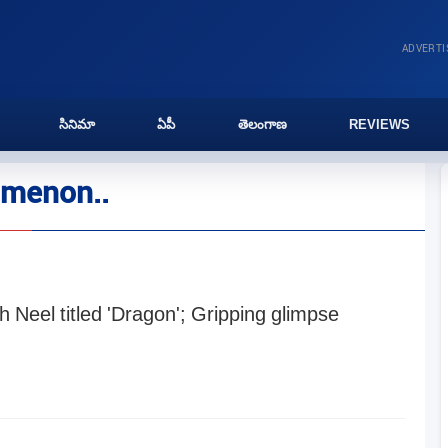
ADVERT
సినిమా
ఏపీ
తెలంగాణ
REVIEWS
 menon..
h Neel titled 'Dragon'; Gripping glimpse