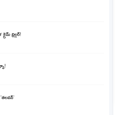
ైమ్ థ్రిల్లర్!
్యూ!
'తలవన్'