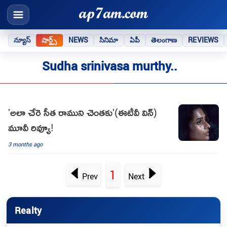
న్యూస్
షార్ట్స్
NEWS
సినిమా
ఏపీ
తెలంగాణ
REVIEWS
Sudha srinivasa murthy..
'అలా చేరె సీత రాముని చెంతకు'(ఈటీవీ విన్)
మూవీ రివ్యూ!
3 months ago
1
Prev
Next
Realty