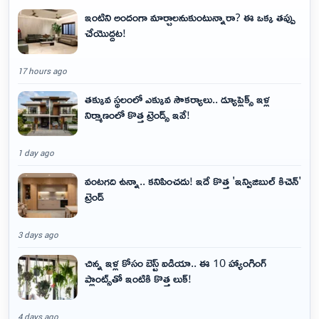
ఇంటిని అందంగా మార్చాలనుకుంటున్నారా? ఈ ఒక్క తప్పు
చేయొద్దట!
17 hours ago
తక్కువ స్థలంలో ఎక్కువ సౌకర్యాలు.. డ్యూప్లెక్స్ ఇళ్ల
నిర్మాణంలో కొత్త ట్రెండ్స్ ఇవే!
1 day ago
వంటగది ఉన్నా.. కనిపించదు! ఇదే కొత్త 'ఇన్విజిబుల్ కిచెన్'
ట్రెండ్
3 days ago
చిన్న ఇళ్ల కోసం బెస్ట్ ఐడియా.. ఈ 10 హ్యాంగింగ్
ప్లాంట్స్‌తో ఇంటికి కొత్త లుక్!
4 days ago