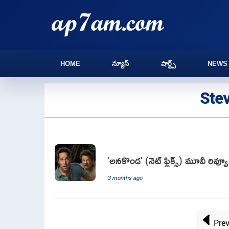
HOME
న్యూస్
షార్ట్స్
NEWS
Stev
'అనకొండ' (నెట్ ఫ్లిక్స్) మూవీ రివ్యూ
3 months ago
Pre