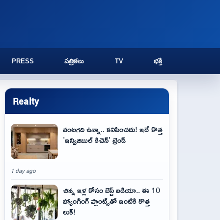
PRESS
పత్రికలు
TV
భక్తి
Realty
వంటగది ఉన్నా.. కనిపించదు! ఇదే కొత్త
'ఇన్విజిబుల్ కిచెన్' ట్రెండ్
1 day ago
చిన్న ఇళ్ల కోసం బెస్ట్ ఐడియా.. ఈ 10
హ్యాంగింగ్ ప్లాంట్స్‌తో ఇంటికి కొత్త
లుక్!