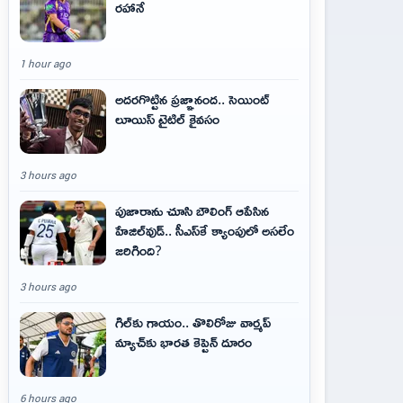
రహానే
1 hour ago
అదరగొట్టిన ప్రజ్ఞానంద.. సెయింట్‌
లూయిస్ టైటిల్‌ కైవసం
3 hours ago
పుజారాను చూసి బౌలింగ్ ఆపేసిన
హేజిల్‌వుడ్.. సీఎస్‌కే క్యాంపులో అసలేం
జరిగింది?
3 hours ago
గిల్‌కు గాయం.. తొలిరోజు వార్మప్‌
మ్యాచ్‌కు భారత కెప్టెన్‌ దూరం
6 hours ago