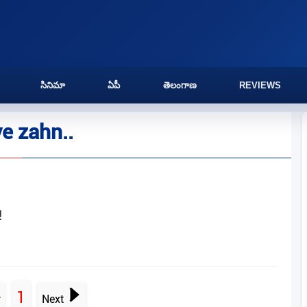
సినిమా
ఏపీ
తెలంగాణ
REVIEWS
e zahn..
!
1
v
Next