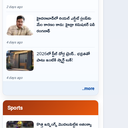
2 days ago
హైదరాబాద్‌లో రియల్ ఎస్టేట్ స్లంప్‌కు
మేం కారణం కాదు: హైడ్రా కమిషనర్ ఏవీ
రంగనాథ్
4 days ago
2026లో స్టీల్ డోర్ల ట్రెండ్.. భద్రతతో
పాటు ఇంటికి స్మార్ట్ లుక్!
4 days ago
..more
Sports
కొత్త ఇన్నింగ్స్ మొదలుపెట్టిన అజింక్యా