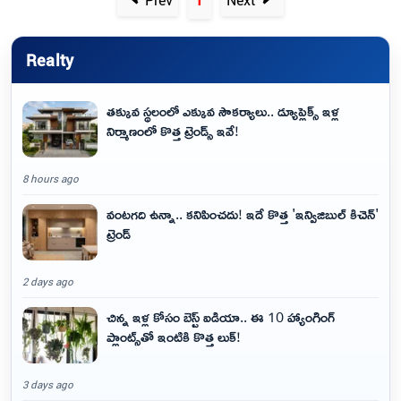
Realty
తక్కువ స్థలంలో ఎక్కువ సౌకర్యాలు.. డ్యూప్లెక్స్ ఇళ్ల
నిర్మాణంలో కొత్త ట్రెండ్స్ ఇవే!
8 hours ago
వంటగది ఉన్నా.. కనిపించదు! ఇదే కొత్త 'ఇన్విజిబుల్ కిచెన్'
ట్రెండ్
2 days ago
చిన్న ఇళ్ల కోసం బెస్ట్ ఐడియా.. ఈ 10 హ్యాంగింగ్
ప్లాంట్స్‌తో ఇంటికి కొత్త లుక్!
3 days ago