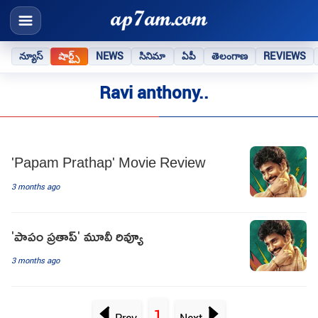
న్యూస్
షార్ట్స్
NEWS
సినిమా
ఏపీ
తెలంగాణ
REVIEWS
Ravi anthony..
'Papam Prathap' Movie Review
3 months ago
'పాపం ప్రతాప్‌' మూవీ రివ్యూ
3 months ago
1
Prev
Next