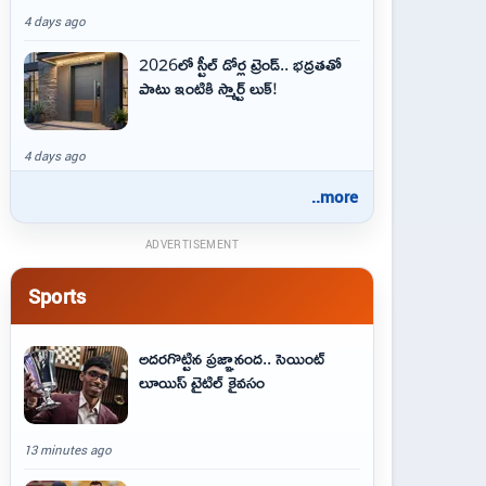
4 days ago
2026లో స్టీల్ డోర్ల ట్రెండ్.. భద్రతతో
పాటు ఇంటికి స్మార్ట్ లుక్!
4 days ago
..more
ADVERTISEMENT
Sports
అదరగొట్టిన ప్రజ్ఞానంద.. సెయింట్‌
లూయిస్ టైటిల్‌ కైవసం
13 minutes ago