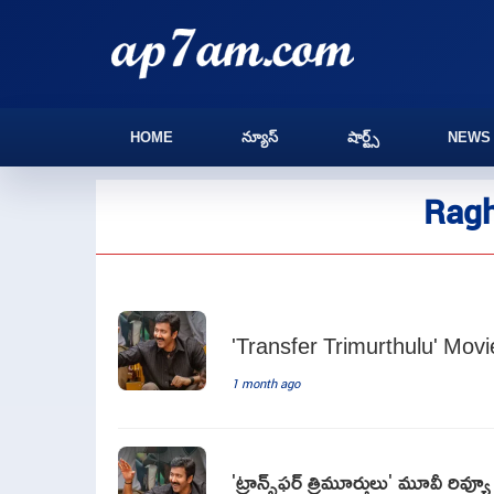
HOME
న్యూస్
షార్ట్స్
NEWS
Ragh
'Transfer Trimurthulu' Mov
1 month ago
'ట్రాన్స్‌ఫర్‌ త్రిమూర్తులు' మూవీ రివ్యూ