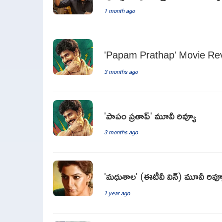
1 month ago
'Papam Prathap' Movie Re
3 months ago
'పాపం ప్రతాప్‌' మూవీ రివ్యూ
3 months ago
'మధుశాల' (ఈటీవీ విన్) మూవీ రివ్య
1 year ago