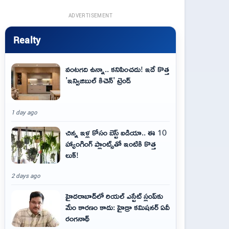
ADVERTISEMENT
Realty
వంటగది ఉన్నా.. కనిపించదు! ఇదే కొత్త
'ఇన్విజిబుల్ కిచెన్' ట్రెండ్
1 day ago
చిన్న ఇళ్ల కోసం బెస్ట్ ఐడియా.. ఈ 10
హ్యాంగింగ్ ప్లాంట్స్‌తో ఇంటికి కొత్త
లుక్!
2 days ago
హైదరాబాద్‌లో రియల్ ఎస్టేట్ స్లంప్‌కు
మేం కారణం కాదు: హైడ్రా కమిషనర్ ఏవీ
రంగనాథ్