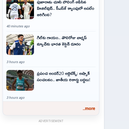
పుజారాను చూసి బౌలింగ్ ఆపేసిన
హేజిల్‌వుడ్.. సీఎస్‌కే క్యాంపులో అసలేం
జరిగింది?
40 minutes ago
గిల్‌కు గాయం.. తొలిరోజు వార్మప్‌
మ్యాచ్‌కు భారత కెప్టెన్‌ దూరం
3 hours ago
ప్రపంచ అండర్20 అథ్లెటిక్స్: అష్ఫాక్
సంచలనం.. జాతీయ రికార్డు బద్దలు!
3 hours ago
..more
ADVERTISEMENT