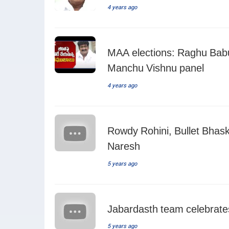
4 years ago
MAA elections: Raghu Babu 
Manchu Vishnu panel
4 years ago
Rowdy Rohini, Bullet Bhas
Naresh
5 years ago
Jabardasth team celebrate
5 years ago