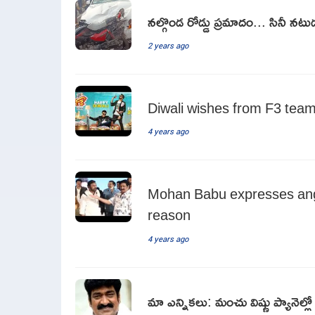
నల్గొండ రోడ్డు ప్రమాదం... సినీ 
2 years ago
Diwali wishes from F3 team 
4 years ago
Mohan Babu expresses ang
reason
4 years ago
మా ఎన్నికలు: మంచు విష్ణు ప్యానెల్లో