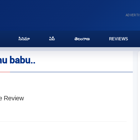
ADVERT
సినిమా
ఏపీ
తెలంగాణ
REVIEWS
u babu..
ie Review