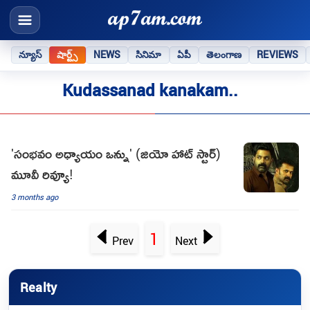
న్యూస్
షార్ట్స్
NEWS
సినిమా
ఏపీ
తెలంగాణ
REVIEWS
Kudassanad kanakam..
'సంభవం అధ్యాయం ఒన్ను' (జియో హాట్ స్టార్)
మూవీ రివ్యూ!
3 months ago
1
Prev
Next
Realty