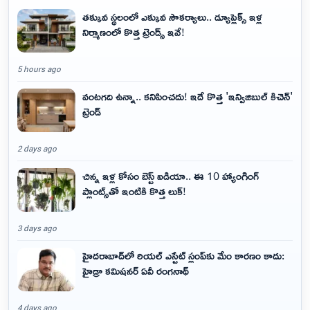
తక్కువ స్థలంలో ఎక్కువ సౌకర్యాలు.. డ్యూప్లెక్స్ ఇళ్ల
నిర్మాణంలో కొత్త ట్రెండ్స్ ఇవే!
5 hours ago
వంటగది ఉన్నా.. కనిపించదు! ఇదే కొత్త 'ఇన్విజిబుల్ కిచెన్'
ట్రెండ్
2 days ago
చిన్న ఇళ్ల కోసం బెస్ట్ ఐడియా.. ఈ 10 హ్యాంగింగ్
ప్లాంట్స్‌తో ఇంటికి కొత్త లుక్!
3 days ago
హైదరాబాద్‌లో రియల్ ఎస్టేట్ స్లంప్‌కు మేం కారణం కాదు:
హైడ్రా కమిషనర్ ఏవీ రంగనాథ్
4 days ago