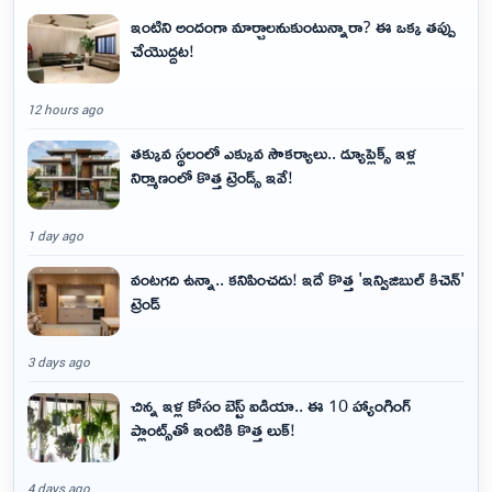
ఇంటిని అందంగా మార్చాలనుకుంటున్నారా? ఈ ఒక్క తప్పు
చేయొద్దట!
12 hours ago
తక్కువ స్థలంలో ఎక్కువ సౌకర్యాలు.. డ్యూప్లెక్స్ ఇళ్ల
నిర్మాణంలో కొత్త ట్రెండ్స్ ఇవే!
1 day ago
వంటగది ఉన్నా.. కనిపించదు! ఇదే కొత్త 'ఇన్విజిబుల్ కిచెన్'
ట్రెండ్
3 days ago
చిన్న ఇళ్ల కోసం బెస్ట్ ఐడియా.. ఈ 10 హ్యాంగింగ్
ప్లాంట్స్‌తో ఇంటికి కొత్త లుక్!
4 days ago