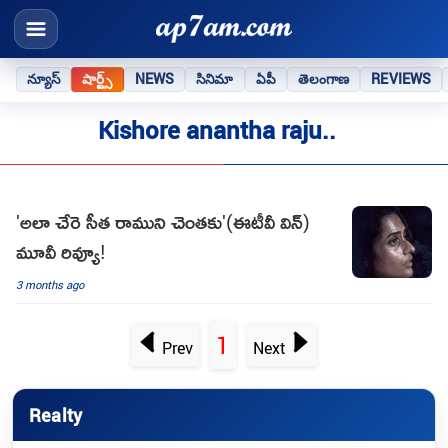
న్యూస్
షార్ట్స్
NEWS
సినిమా
ఏపీ
తెలంగాణ
REVIEWS
Kishore anantha raju..
'అలా చేరె సీత రాముని చెంతకు'(ఈటీవీ విన్)
మూవీ రివ్యూ!
3 months ago
1
Prev
Next
Realty