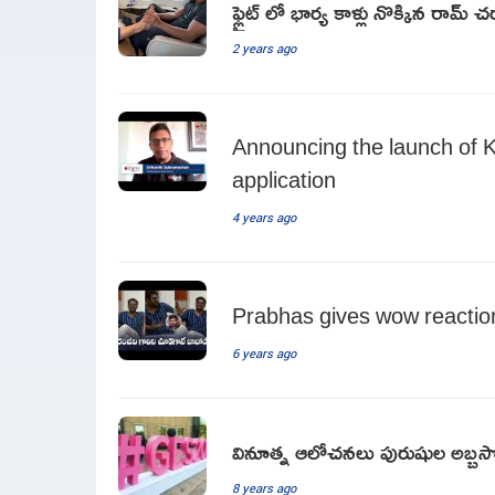
ఫ్లైట్ లో భార్య కాళ్లు నొక్కిన రామ్
2 years ago
Announcing the launch of 
application
4 years ago
Prabhas gives wow reaction
6 years ago
వినూత్న ఆలోచనలు పురుషుల అబ్బసొత
8 years ago