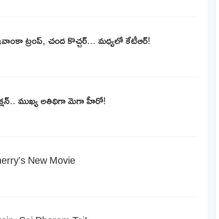
ర్, ఇవాంకా ట్రంప్, చంద కొచ్చర్... మధ్యలో కేటీఆర్!
 ఫంక్ష‌న్‌.. ముఖ్య అతిథిగా మెగా హీరో!
herry's New Movie