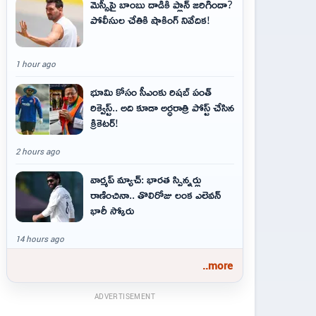
మెస్సీపై బాంబు దాడికి ప్లాన్‌ జరిగిందా?
పోలీసుల చేతికి షాకింగ్‌ నివేదిక!
1 hour ago
భూమి కోసం సీఎంకు రిషబ్ పంత్
రిక్వెస్ట్‌.. అది కూడా అర్ధరాత్రి పోస్ట్ చేసిన
క్రికెట‌ర్‌!
2 hours ago
వార్మప్ మ్యాచ్: భారత స్పిన్నర్లు
రాణించినా.. తొలిరోజు లంక ఎలెవన్
భారీ స్కోరు
14 hours ago
..more
ADVERTISEMENT