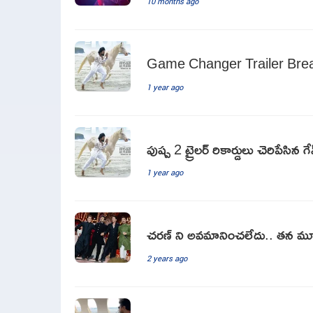
10 months ago
Game Changer Trailer Bre
1 year ago
పుష్ప 2 ట్రైలర్ రికార్డులు చెరిపేసిన 
1 year ago
చరణ్ ని అవమానించలేదు.. తన మూవ
2 years ago