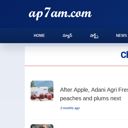
HOME
న్యూస్
షార్ట్స్
NEWS
Ch
After Apple, Adani Agri Fr
peaches and plums next
3 months ago