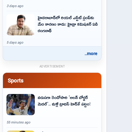
3 days ago
హైదరాబాద్‌లో రియల్ ఎస్టేట్ స్లంప్‌కు
మేం కారణం కాదు: హైడ్రా కమిషనర్ ఏవీ
రంగనాథ్
5 days ago
..more
ADVERTISEMENT
Sports
వరుసగా రెండోసారి 'అలన్ బోర్డర్
మెడల్'.. మళ్లీ ట్రావిస్ హెడ్‌కే పట్టం!
55 minutes ago