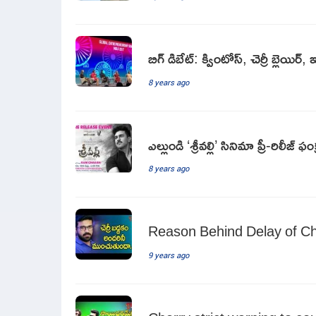
బిగ్ డిబేట్: క్వింటోస్, చెర్రీ బ్లెయి
8 years ago
ఎల్లుండి ‘శ్రీవ‌ల్లి’ సినిమా ప్రీ-రిలీజ్
8 years ago
Reason Behind Delay of C
9 years ago