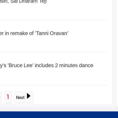
usin, Sai Dharam Tej!
fer in remake of 'Tanni Oravan'
ry's 'Bruce Lee' includes 2 minutes dance
1
v
Next