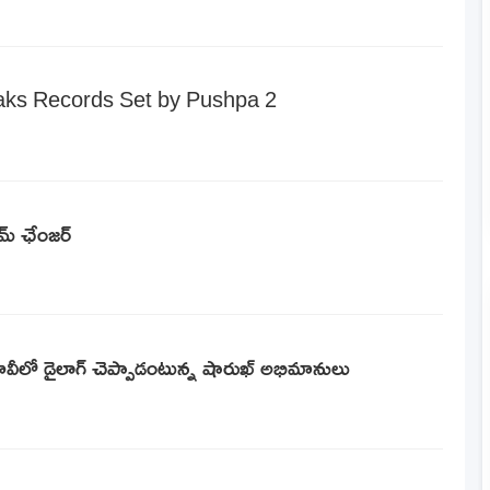
aks Records Set by Pushpa 2
గేమ్ ఛేంజర్
ీలో డైలాగ్ చెప్పాడంటున్న షారుఖ్ అభిమానులు