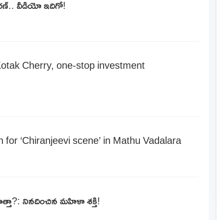
 చరణ్.. వీడియో ఇదిగో!
Kotak Cherry, one-stop investment
 for ‘Chiranjeevi scene’ in Mathu Vadalara
్తా?: నినదించిన మహిళా శక్తి!