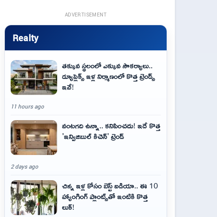
ADVERTISEMENT
Realty
తక్కువ స్థలంలో ఎక్కువ సౌకర్యాలు..
డ్యూప్లెక్స్ ఇళ్ల నిర్మాణంలో కొత్త ట్రెండ్స్
ఇవే!
11 hours ago
వంటగది ఉన్నా.. కనిపించదు! ఇదే కొత్త
'ఇన్విజిబుల్ కిచెన్' ట్రెండ్
2 days ago
చిన్న ఇళ్ల కోసం బెస్ట్ ఐడియా.. ఈ 10
హ్యాంగింగ్ ప్లాంట్స్‌తో ఇంటికి కొత్త
లుక్!