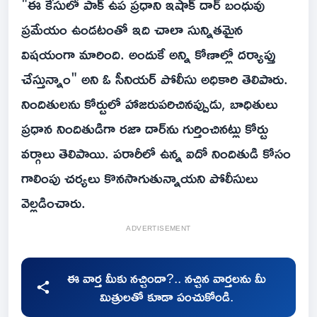
"ఈ కేసులో పాక్ ఉప ప్రధాని ఇషాక్ దార్ బంధువు
ప్రమేయం ఉండటంతో ఇది చాలా సున్నితమైన
విషయంగా మారింది. అందుకే అన్ని కోణాల్లో దర్యాప్తు
చేస్తున్నాం" అని ఓ సీనియర్ పోలీసు అధికారి తెలిపారు.
నిందితులను కోర్టులో హాజరుపరిచినప్పుడు, బాధితులు
ప్రధాన నిందితుడిగా రజా దార్‌ను గుర్తించినట్లు కోర్టు
వర్గాలు తెలిపాయి. పరారీలో ఉన్న ఐదో నిందితుడి కోసం
గాలింపు చర్యలు కొనసాగుతున్నాయని పోలీసులు
వెల్లడించారు.
ADVERTISEMENT
ఈ వార్త మీకు నచ్చిందా?.. నచ్చిన వార్తలను మీ
మిత్రులతో కూడా పంచుకోండి.