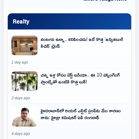
Realty
వంటగది ఉన్నా.. కనిపించదు! ఇదే కొత్త 'ఇన్విజిబుల్
కిచెన్' ట్రెండ్
1 day ago
చిన్న ఇళ్ల కోసం బెస్ట్ ఐడియా.. ఈ 10 హ్యాంగింగ్
ప్లాంట్స్‌తో ఇంటికి కొత్త లుక్!
2 days ago
హైదరాబాద్‌లో రియల్ ఎస్టేట్ స్లంప్‌కు మేం కారణం
కాదు: హైడ్రా కమిషనర్ ఏవీ రంగనాథ్
4 days ago