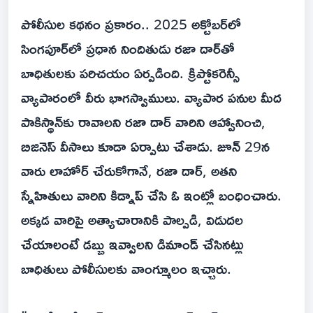
పోలీసుల కథనం ప్రకారం.. 2025 అక్టోబర్‌లో
సింగపూర్‌లో ప్రధాన నిందితుడు రజా దార్‌తో
బాధితులకు పరిచయం ఏర్పడింది. క్రిప్టోకరెన్సీ
వ్యాపారంలో వీరు భాగస్వాములు. వ్యాపార పనుల మీద
పాకిస్థాన్‌కు రావాలని రజా దార్ వారిని ఆహ్వానించి,
బిజినెస్ వీసాలు కూడా ఏర్పాటు చేశాడు. జూన్ 29న
వారు లాహోర్ చేరుకోగానే, రజా దార్, అతని
స్నేహితులు వారిని కిడ్నాప్ చేసి ఓ ఇంట్లో బంధించారు.
అక్కడ వారిపై అత్యాచారానికి పాల్పడి, విడుదల
చేయాలంటే డబ్బు ఇవ్వాలని డిమాండ్ చేసినట్లు
బాధితులు పోలీసులకు వాంగ్మూలం ఇచ్చారు.