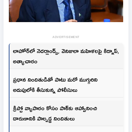
ADVERTISEMENT
లాహోర్‌లో నెదర్లాండ్స్, వెనిజులా మహిళలపై కిడ్నాప్,
అత్యాచారం
ప్రధాన నిందితుడితో పాటు మరో ముగ్గురిని
అదుపులోకి తీసుకున్న పోలీసులు
క్రిప్టో వ్యాపారం కోసం పాక్‌కు ఆహ్వానించి
దారుణానికి పాల్పడ్డ నిందితులు