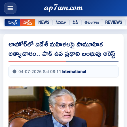
న్యూస్
షార్ట్స్
NEWS
సినిమా
ఏపీ
తెలంగాణ
REVIEWS
లాహోర్‌లో విదేశీ మహిళలపై సామూహిక‌
అత్యాచారం.. పాక్ ఉప ప్రధాని బంధువు అరెస్ట్
04-07-2026 Sat 08:11
International