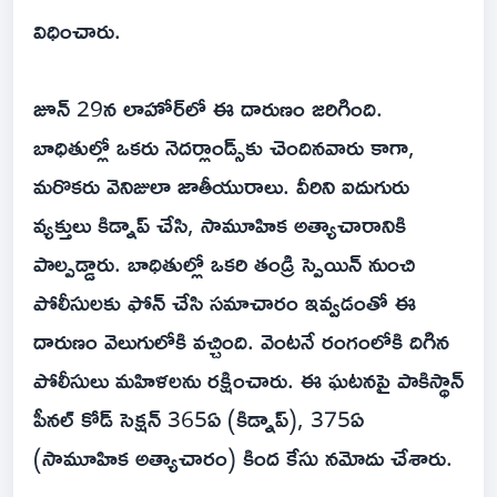
విధించారు.
జూన్ 29న లాహోర్‌లో ఈ దారుణం జరిగింది.
బాధితుల్లో ఒకరు నెదర్లాండ్స్‌కు చెందినవారు కాగా,
మరొకరు వెనిజులా జాతీయురాలు. వీరిని ఐదుగురు
వ్యక్తులు కిడ్నాప్ చేసి, సామూహిక అత్యాచారానికి
పాల్పడ్డారు. బాధితుల్లో ఒకరి తండ్రి స్పెయిన్ నుంచి
పోలీసులకు ఫోన్ చేసి సమాచారం ఇవ్వడంతో ఈ
దారుణం వెలుగులోకి వచ్చింది. వెంటనే రంగంలోకి దిగిన
పోలీసులు మహిళలను రక్షించారు. ఈ ఘటనపై పాకిస్థాన్
పీనల్ కోడ్ సెక్షన్ 365ఏ (కిడ్నాప్), 375ఏ
(సామూహిక అత్యాచారం) కింద కేసు నమోదు చేశారు.