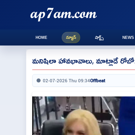
HOME
న్యూస్
షార్ట్స్
NEWS
మనిషిలా హావభావాలు, మాట్లాడే రోబో: చైన
02-07-2026 Thu 09:34
Offbeat