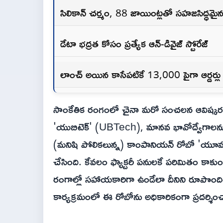
సిలికాన్ చర్మం, 88 జాయింట్లతో సహజసిద్ధమై
డేటా భద్రత కోసం ప్రత్యేక ఆన్-డివైజ్ స్టోరేజ్
లాంచ్ అయిన కాసేపటికే 13,000 పైగా ఆర్డర్లు
సాంకేతిక రంగంలో చైనా మరో సంచలన ఆవిష్కరణకు 
'యుబిటెక్' (UBTech), మానవ భావోద్వేగాలను అ
(మనిషి పోలికలున్న) కాంపా‌నియన్ రోబో 'యూ
చేసింది. కేవలం ఫ్యాక్టరీ పనులకే పరిమితం కాకు
రంగాల్లో సహాయకారిగా ఉండేలా దీనిని రూపొందించా
కార్యక్రమంలో ఈ రోబోను అధికారికంగా ప్రదర్శిం