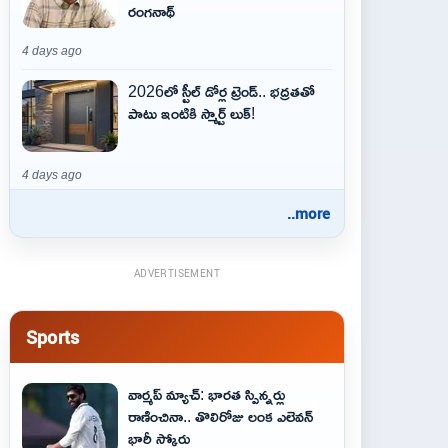
రంగనాథ్
4 days ago
2026లో స్టీల్ డోర్ల ట్రెండ్.. భద్రతతో
పాటు ఇంటికి స్మార్ట్ లుక్!
4 days ago
..more
ADVERTISEMENT
Sports
వార్మప్ మ్యాచ్: భారత స్పిన్నర్లు
రాణించినా.. తొలిరోజు లంక ఎలెవన్
భారీ స్కోరు