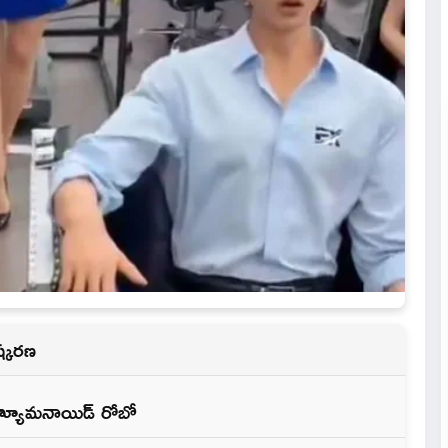
ిష్కరణ
హ్యూమనాయిడ్ రోబో