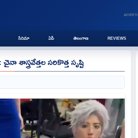
ADVERT
సినిమా
ఏపీ
తెలంగాణ
REVIEWS
ా శాస్త్రవేత్తల సరికొత్త సృష్టి