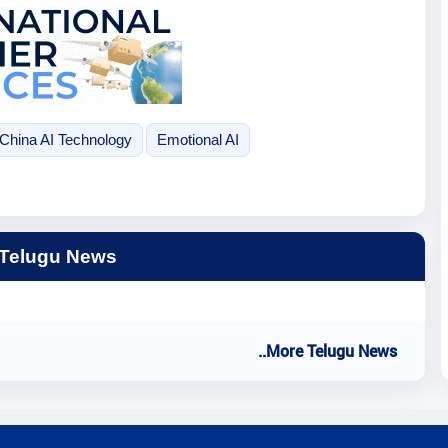
China AI Technology
Emotional AI
 Telugu News
..More Telugu News