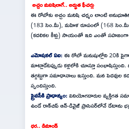
అచ్చం మనిషిలాగే.. అద్భుత ఫీచర్లు
ఈ రోబోకు అచ్చం మనిషి చర్మం లాంటి అనుభూతిని ఇ
(183 సెం.మీ), మహిళ రూపంలో (168 సెం.మీ) లభ
(కదలికల కీళ్లు) సాయంతో ఇది ఎంతో సహజంగా 
ఎమోషనల్ ఏఐ:
ఈ రోబో మనుషుల్లోని 20కి పైగా వ
మాట్లాడేటప్పుడు కళ్లలోకి చూస్తూ సంభాషిస్తుంద
తగ్గట్టుగా సమాధానాలు ఇస్తుంది. మన పెదవుల కదల
స్పందిస్తుంది.
ప్రైవసీకి ప్రాధాన్యం:
వినియోగదారుల వ్యక్తిగత సమా
ఉండే రాక్‌చిప్ ఆన్-డివైజ్ ప్రాసెసర్‌లోనే డేటాను భ
ధర.. డిమాండ్