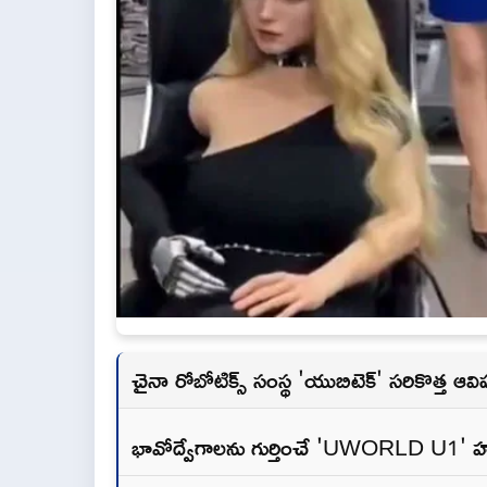
చైనా రోబోటిక్స్ సంస్థ 'యుబిటెక్' సరికొత్త ఆవ
భావోద్వేగాలను గుర్తించే 'UWORLD U1' 