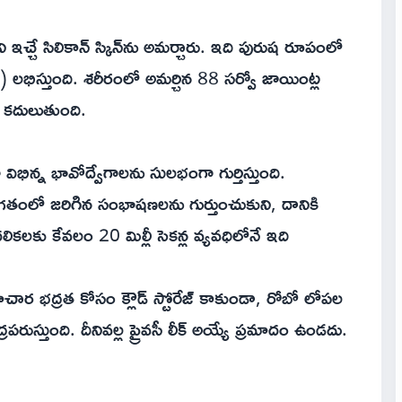
చ్చే సిలికాన్ స్కిన్‌ను అమర్చారు. ఇది పురుష రూపంలో
ిస్తుంది. శరీరంలో అమర్చిన 88 సర్వో జాయింట్ల
కదులుతుంది.
ిభిన్న భావోద్వేగాలను సులభంగా గుర్తిస్తుంది.
ి. గతంలో జరిగిన సంభాషణలను గుర్తుంచుకుని, దానికి
ికలకు కేవలం 20 మిల్లీ సెకన్ల వ్యవధిలోనే ఇది
చార భద్రత కోసం క్లౌడ్ స్టోరేజ్ కాకుండా, రోబో లోపల
ద్రపరుస్తుంది. దీనివల్ల ప్రైవసీ లీక్ అయ్యే ప్రమాదం ఉండదు.