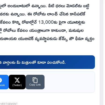
ట్లలో అందుబాటులో ఉన్నాయి. వీటి ధరలు మోడల్‌ను బట్టి
ల వరకు ఉన్నాయి. ఈ రోబోను లాంచ్ చేసిన కాసేపటికే
. కేవలం కొన్ని రోజుల్లోనే 13,000కు పైగా యూనిట్లకు
ోజుల్లో రోబోలు కేవలం యంత్రాలుగా కాకుండా, మనుషుల
ుతాయని యుబిటెక్ వ్యవస్థాపకుడు జేమ్స్ జౌ ధీమా వ్యక్తం
చిన వార్తలను మీ మిత్రులతో కూడా పంచుకోండి.
Copy Link
book
(Twitter)
DVERTISEMENT