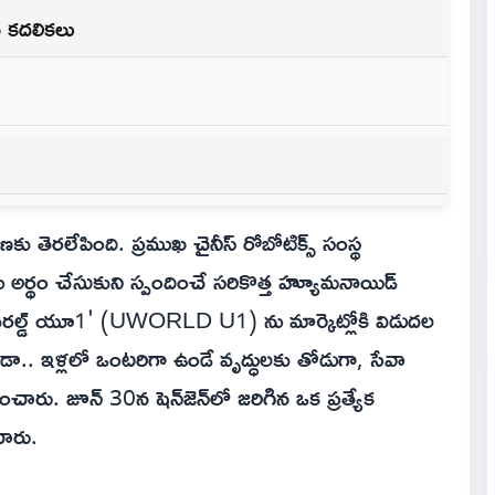
న కదలికలు
తెరలేపింది. ప్రముఖ చైనీస్ రోబోటిక్స్ సంస్థ
ర్థం చేసుకుని స్పందించే సరికొత్త హ్యూమనాయిడ్
వరల్డ్ యూ1' (UWORLD U1) ను మార్కెట్లోకి విడుదల
ండా.. ఇళ్లలో ఒంటరిగా ఉండే వృద్ధులకు తోడుగా, సేవా
రు. జూన్ 30న షెన్‌జెన్‌లో జరిగిన ఒక ప్రత్యేక
చారు.