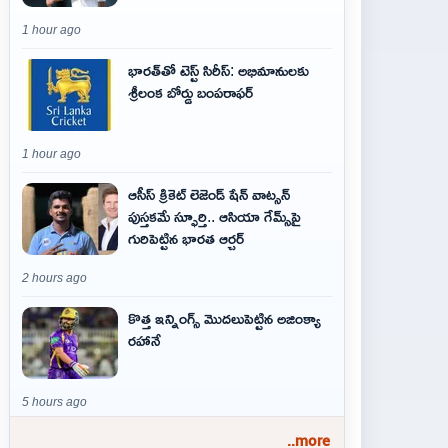
1 hour ago
భారత్‌తో టెస్ట్ సిరీస్: అభిమానులకు
శ్రీలంక బోర్డు బంపరాఫర్
1 hour ago
ఆసీస్ క్రికెట్ లెజెండ్ షేన్ వాట్సన్
పుస్తకమే స్ఫూర్తి.. ఆసియా గేమ్స్‌పై
గురిపెట్టిన భారత ఆర్చర్
2 hours ago
కొత్త ఇన్నింగ్స్ మొదలుపెట్టిన అజింక్యా
రహానే
5 hours ago
..more