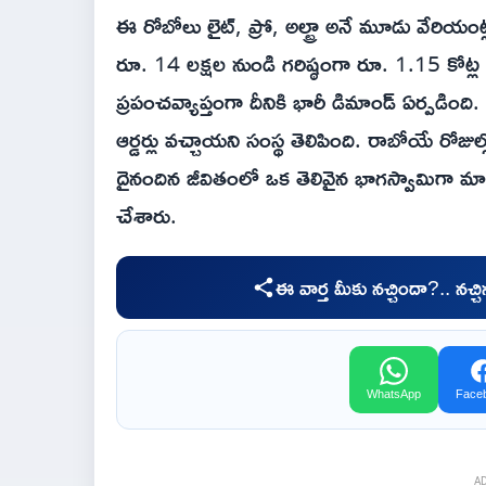
ఈ రోబోలు లైట్, ప్రో, అల్ట్రా అనే మూడు వేరియం
రూ. 14 లక్షల నుండి గరిష్ఠంగా రూ. 1.15 కోట్
ప్రపంచవ్యాప్తంగా దీనికి భారీ డిమాండ్ ఏర్పడింది
ఆర్డర్లు వచ్చాయని సంస్థ తెలిపింది. రాబోయే ర
దైనందిన జీవితంలో ఒక తెలివైన భాగస్వామిగా మార
చేశారు.
ఈ వార్త మీకు నచ్చిందా?.. నచ్
WhatsApp
Face
A