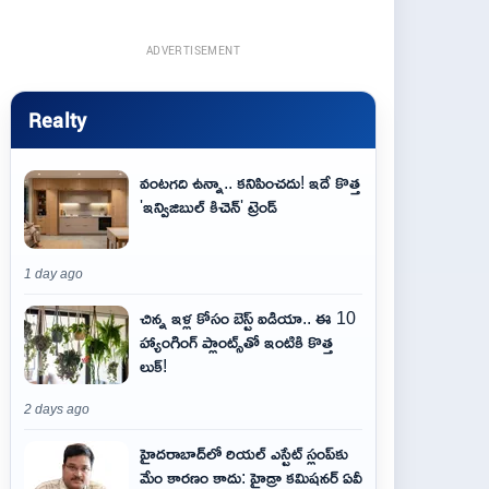
ADVERTISEMENT
Realty
వంటగది ఉన్నా.. కనిపించదు! ఇదే కొత్త
'ఇన్విజిబుల్ కిచెన్' ట్రెండ్
1 day ago
చిన్న ఇళ్ల కోసం బెస్ట్ ఐడియా.. ఈ 10
హ్యాంగింగ్ ప్లాంట్స్‌తో ఇంటికి కొత్త
లుక్!
2 days ago
హైదరాబాద్‌లో రియల్ ఎస్టేట్ స్లంప్‌కు
మేం కారణం కాదు: హైడ్రా కమిషనర్ ఏవీ