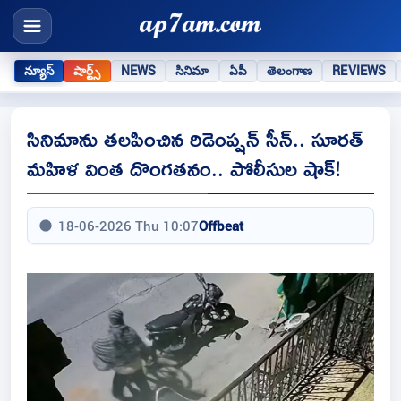
న్యూస్
షార్ట్స్
NEWS
సినిమా
ఏపీ
తెలంగాణ
REVIEWS
సినిమాను తలపించిన రిడెంప్షన్ సీన్.. సూరత్
మహిళ వింత దొంగతనం.. పోలీసుల షాక్!
18-06-2026 Thu 10:07
Offbeat