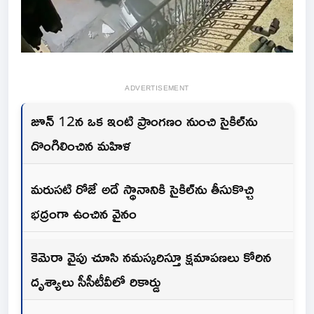
ADVERTISEMENT
జూన్ 12న ఒక ఇంటి ప్రాంగణం నుంచి సైకిల్‌ను
దొంగిలించిన మహిళ
మరుసటి రోజే అదే స్థానానికి సైకిల్‌ను తీసుకొచ్చి
భద్రంగా ఉంచిన వైనం
కెమెరా వైపు చూసి నమస్కరిస్తూ క్షమాపణలు కోరిన
దృశ్యాలు సీసీటీవీలో రికార్డు