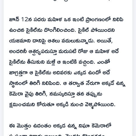
జూన్ 12న సదరు మహిళ ఒక ఇంటి ప్రాంగణంలో నిలిపి
ఉంచిన సైకిల్‌ను దొంగిలించింది. సైకిల్ పోయిందని
యజమాని దానిపై ఆశలు వదులుకున్నాడు. అయితే,
అందరినీ ఆశ్చర్యపరుస్తూ మరుసటి రోజు ఆ మహిళ అదే
సైకిల్‌ను తీసుకుని మళ్లీ ఆ ఇంటికి వచ్చింది. ఎంతో
జాగ్రత్తగా ఆ సైకిల్‌ను అదివరకు ఎక్కడ ఉందో అదే
స్థానంలో తిరిగి నిలిపింది. ఆ తర్వాత నేరుగా అక్కడే ఉన్న
కెమెరా వైపు తిరిగి, నమస్కరిస్తూ తన తప్పును
క్షమించమని కోరుతూ అక్కడి నుంచి వెళ్ళిపోయింది.
ఈ మొత్తం ఉదంతం అక్కడ ఉన్న నిఘా కెమెరాలో
స్పష్టంగా రికార్డు అయింది. మొదట దొంగతనం