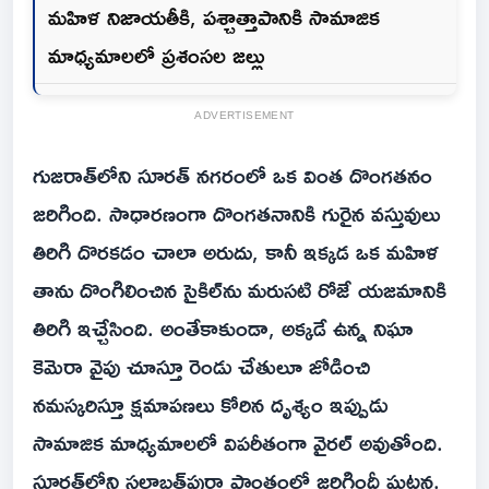
మహిళ నిజాయతీకి, పశ్చాత్తాపానికి సామాజిక
మాధ్యమాలలో ప్రశంసల జల్లు
ADVERTISEMENT
గుజరాత్‌లోని సూరత్ నగరంలో ఒక వింత దొంగతనం
జరిగింది. సాధారణంగా దొంగతనానికి గురైన వస్తువులు
తిరిగి దొరకడం చాలా అరుదు, కానీ ఇక్కడ ఒక మహిళ
తాను దొంగిలించిన సైకిల్‌ను మరుసటి రోజే యజమానికి
తిరిగి ఇచ్చేసింది. అంతేకాకుండా, అక్కడే ఉన్న నిఘా
కెమెరా వైపు చూస్తూ రెండు చేతులూ జోడించి
నమస్కరిస్తూ క్షమాపణలు కోరిన దృశ్యం ఇప్పుడు
సామాజిక మాధ్యమాలలో విపరీతంగా వైరల్ అవుతోంది.
సూరత్‌లోని సలాబత్‌పురా ప్రాంతంలో జరిగిందీ ఘటన.