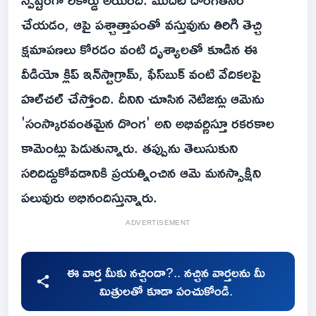
చేయడం, ఆపై పశ్చాత్తాపంతో వస్తువును తిరిగి తెచ్చి
క్షమాపణలు కోరడం వంటి దృశ్యాలతో కూడిన ఈ
వీడియో క్లిప్ ఇన్‌స్టాగ్రామ్, ఫేస్‌బుక్ వంటి వేదికలపై
హల్‌చల్ చేస్తోంది. దీనిని చూసిన నెటిజన్లు ఆమెను
'సంస్కారవంతమైన దొంగ' అని అభివర్ణిస్తూ రకరకాల
కామెంట్లు పెడుతున్నారు. తప్పును తెలుసుకుని
సరిదిద్దుకోవడానికి ప్రయత్నించిన ఆమె మనస్సాక్షిని
పలువురు అభినందిస్తున్నారు.
ADVERTISEMENT
ఈ వార్త మీకు నచ్చిందా?.. నచ్చిన వార్తలను మీ
మిత్రులతో కూడా పంచుకోండి.