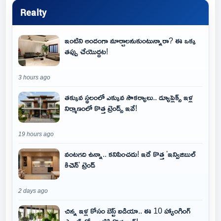
Realty
ఇంటిని అందంగా మార్చాలనుకుంటున్నారా? ఈ ఒక్క
తప్పు చేయొద్దట!
3 hours ago
తక్కువ స్థలంలో ఎక్కువ సౌకర్యాలు.. డ్యూప్లెక్స్ ఇళ్ల
నిర్మాణంలో కొత్త ట్రెండ్స్ ఇవే!
19 hours ago
వంటగది ఉన్నా.. కనిపించదు! ఇదే కొత్త 'ఇన్విజిబుల్
కిచెన్' ట్రెండ్
2 days ago
చిన్న ఇళ్ల కోసం బెస్ట్ ఐడియా.. ఈ 10 హ్యాంగింగ్