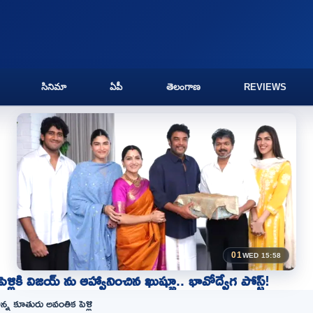
సినిమా
ఏపీ
తెలంగాణ
REVIEWS
01
WED 15:58
 పెళ్లికి విజయ్ ను ఆహ్వానించిన ఖుష్బూ.. భావోద్వేగ పోస్ట్!
ిన్న కూతురు అవంతిక పెళ్లి