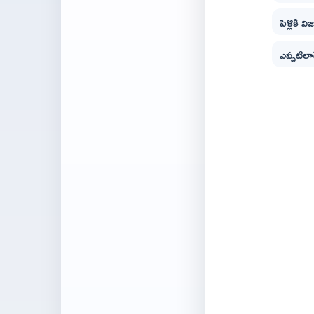
పెళ్లికి 
ఎప్పటిల