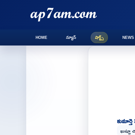
HOME
న్యూస్
షార్ట్స్
NEWS
కుమార్తె
ఖుష్బూ చ