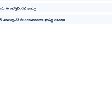
విజయ్ ను ఆహ్వానించిన ఖుష్బూ
ాగే చిరునవ్వుతో పలకరించారంటూ ఖుష్బూ ఆనందం