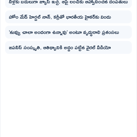
నీళ్లకు బదులుగా జ్యూస్ ఇచ్చి, ఆపై లంచ్‌కు ఆహ్వానించిన దంపతులు
హోం మేడ్ హెర్బల్ నాన్, కర్రీతో భారతీయ హైకర్‌కు విందు
'నువ్వు చాలా అందంగా ఉన్నావు' అంటూ వృద్ధురాలి ప్రశంసలు
జపనీస్ సంస్కృతి, ఆతిథ్యానికి అద్దం పట్టిన వైరల్ వీడియో