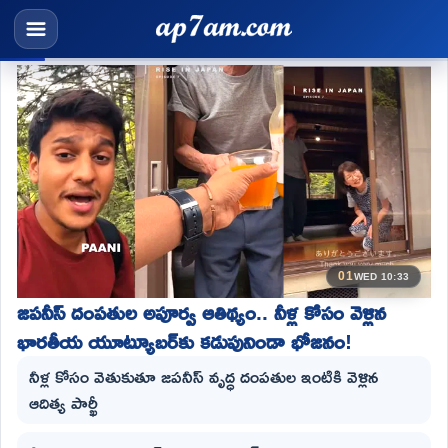
01
WED 10:33
జపనీస్ దంపతుల అపూర్వ ఆతిథ్యం.. నీళ్ల కోసం వెళ్లిన
భారతీయ యూట్యూబర్‌కు కడుపునిండా భోజనం!
నీళ్ల కోసం వెతుకుతూ జపనీస్ వృద్ధ దంపతుల ఇంటికి వెళ్లిన
ఆదిత్య పార్ఖీ