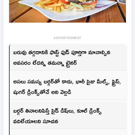
ADVERTISEMENT
బరువు తగ్గడానికి ఫాస్ట్ ఫుడ్ పూర్తిగా మానాల్సిన
అవసరం లేదన్న తమన్నా ట్రైనర్
అసలు సమస్య బర్గర్‌తో కాదు, భారీ సైజు మీల్స్, ఫ్రైస్,
షుగర్ డ్రింక్స్‌తోనే అని వెల్లడి
బర్గర్ తినాలనిపిస్తే సైడ్ డిష్‌లు, కూల్ డ్రింక్స్
వదిలేయాలని సూచన