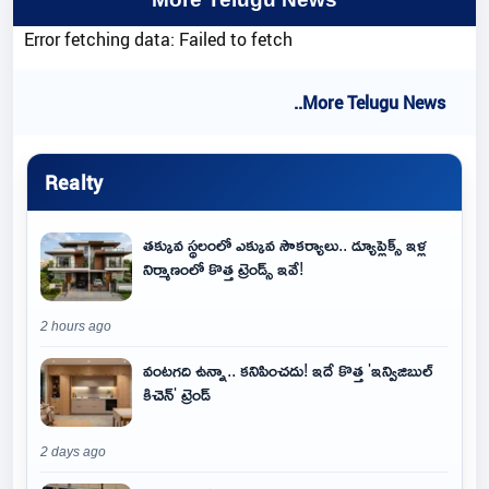
Error fetching data: Failed to fetch
..More Telugu News
Realty
తక్కువ స్థలంలో ఎక్కువ సౌకర్యాలు.. డ్యూప్లెక్స్ ఇళ్ల
నిర్మాణంలో కొత్త ట్రెండ్స్ ఇవే!
2 hours ago
వంటగది ఉన్నా.. కనిపించదు! ఇదే కొత్త 'ఇన్విజిబుల్
కిచెన్' ట్రెండ్
2 days ago