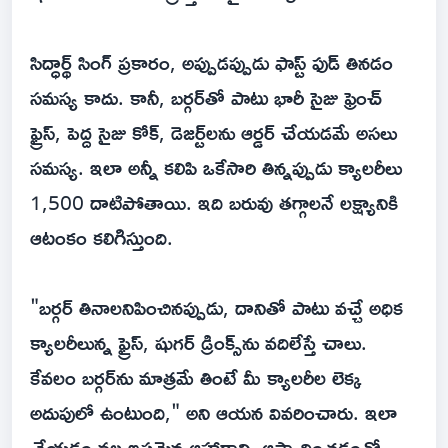
సిద్ధార్థ్ సింగ్ ప్రకారం, అప్పుడప్పుడు ఫాస్ట్ ఫుడ్ తినడం
సమస్య కాదు. కానీ, బర్గర్‌తో పాటు భారీ సైజు ఫ్రెంచ్
ఫ్రైస్, పెద్ద సైజు కోక్, డెజర్ట్‌లను ఆర్డర్ చేయడమే అసలు
సమస్య. ఇలా అన్నీ కలిపి ఒకేసారి తిన్నప్పుడు క్యాలరీలు
1,500 దాటిపోతాయి. ఇది బరువు తగ్గాలనే లక్ష్యానికి
ఆటంకం కలిగిస్తుంది.
"బర్గర్ తినాలనిపించినప్పుడు, దానితో పాటు వచ్చే అధిక
క్యాలరీలున్న ఫ్రైస్, షుగర్ డ్రింక్స్‌ను వదిలేస్తే చాలు.
కేవలం బర్గర్‌ను మాత్రమే తింటే మీ క్యాలరీల లెక్క
అదుపులో ఉంటుంది," అని ఆయన వివరించారు. ఇలా
చేయడం వల్ల ఇష్టమైన ఆహారాన్ని ఆస్వాదించడంతో