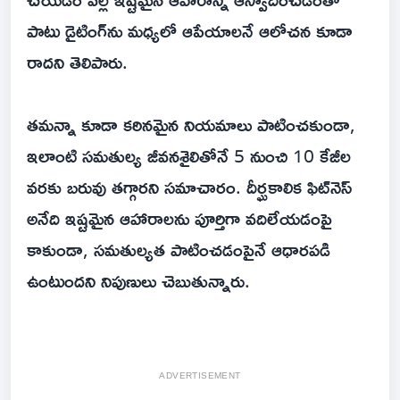
పాటు డైటింగ్‌ను మధ్యలో ఆపేయాలనే ఆలోచన కూడా
రాదని తెలిపారు.
తమన్నా కూడా కఠినమైన నియమాలు పాటించకుండా,
ఇలాంటి సమతుల్య జీవనశైలితోనే 5 నుంచి 10 కేజీల
వరకు బరువు తగ్గారని సమాచారం. దీర్ఘకాలిక ఫిట్‌నెస్
అనేది ఇష్టమైన ఆహారాలను పూర్తిగా వదిలేయడంపై
కాకుండా, సమతుల్యత పాటించడంపైనే ఆధారపడి
ఉంటుందని నిపుణులు చెబుతున్నారు.
ADVERTISEMENT