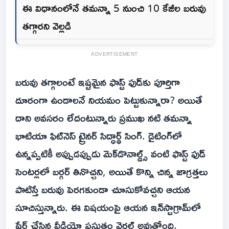
ఈ విధానంలోనే తమన్నా 5 నుంచి 10 కేజీల బరువు
తగ్గారని వెల్లడి
ADVERTISEMENT
బరువు తగ్గాలంటే ఇష్టమైన ఫాస్ట్ ఫుడ్‌కు పూర్తిగా
దూరంగా ఉండాలనే నియమం పెట్టుకున్నారా? అయితే
దాని అవసరం లేదంటున్నారు ప్రముఖ నటి తమన్నా
భాటియా ఫిట్‌నెస్ ట్రైనర్ సిద్ధార్థ్ సింగ్. డైటింగ్‌లో
ఉన్నప్పటికీ అప్పుడప్పుడు మెక్‌డొనాల్డ్స్ వంటి ఫాస్ట్ ఫుడ్
సెంటర్లలో బర్గర్ తినొచ్చని, అయితే కొన్ని చిన్న జాగ్రత్తలు
పాటిస్తే బరువు పెరగకుండా చూసుకోవచ్చని ఆయన
సూచిస్తున్నారు. ఈ విషయంపై ఆయన ఇన్‌స్టాగ్రామ్‌లో
షేర్ చేసిన వీడియో ప్రస్తుతం వైరల్ అవుతోంది.