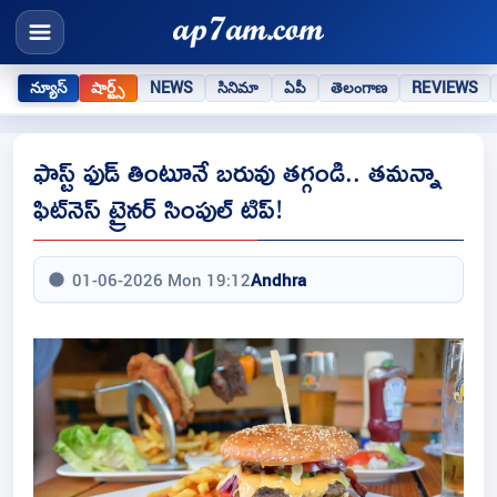
న్యూస్
షార్ట్స్
NEWS
సినిమా
ఏపీ
తెలంగాణ
REVIEWS
ఫాస్ట్ ఫుడ్ తింటూనే బరువు తగ్గండి.. తమన్నా
ఫిట్‌నెస్ ట్రైనర్ సింపుల్ టిప్!
01-06-2026 Mon 19:12
Andhra