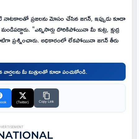
టి నాటకాలతో ప్రజలను మోసం చేసిన జగన్, ఇప్పుడు కూడా
ండిపడ్డారు. "ఎన్నిసార్లు దొరికిపోయినా మీ కుట్ర, క్షుద్ర
 ప్రశ్నించారు. అధికారంలో లేకపోయినా జగన్ తీరు
చిన వార్తలను మీ మిత్రులతో కూడా పంచుకోండి.
Copy Link
book
(Twitter)
DVERTISEMENT