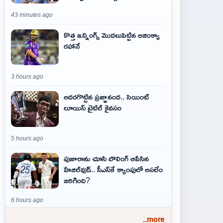
43 minutes ago
కొత్త ఇన్నింగ్స్ మొదలుపెట్టిన అజింక్యా
రహానే
3 hours ago
అదరగొట్టిన ప్రజ్ఞానంద.. సెయింట్‌
లూయిస్ టైటిల్‌ కైవసం
5 hours ago
పుజారాను చూసి బౌలింగ్ ఆపేసిన
హేజిల్‌వుడ్.. సీఎస్‌కే క్యాంపులో అసలేం
జరిగింది?
6 hours ago
..more