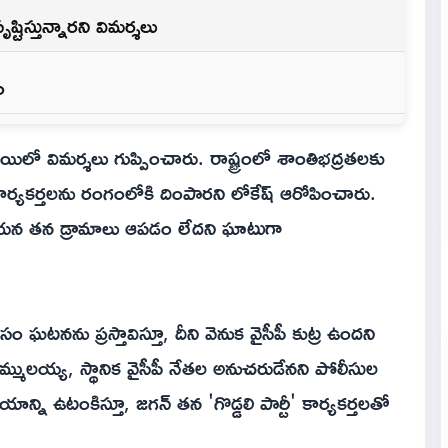
ష్టిస్తున్నారని విమర్శలు
ం
్థాయిలో విమర్శలు గుప్పించారు. రాష్ట్రంలో శాంతిభద్రతలకు
కార్యకర్తలను రంగంలోకి దింపారని లోకేష్ ఆరోపించారు.
ఆయన తన డ్రామాలు ఆపడం లేదని ఘాటుగా
 ఘటనను ప్రస్తావిస్తూ, దీని వెనుక వైసీపీ కుట్ర ఉందని
ములయ్య, స్థానిక వైసీపీ నేతల అనుచరుడేనని పోలీసుల
్ని ఉటంకిస్తూ, జగన్ తన 'గొడ్డలి పార్టీ' కార్యకర్తలతో