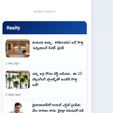
ADVERTISEMENT
Realty
వంటగది ఉన్నా.. కనిపించదు! ఇదే కొత్త
'ఇన్విజిబుల్ కిచెన్' ట్రెండ్
1 day ago
చిన్న ఇళ్ల కోసం బెస్ట్ ఐడియా.. ఈ 10
హ్యాంగింగ్ ప్లాంట్స్‌తో ఇంటికి కొత్త
లుక్!
2 days ago
హైదరాబాద్‌లో రియల్ ఎస్టేట్ స్లంప్‌కు
మేం కారణం కాదు: హైడ్రా కమిషనర్ ఏవీ