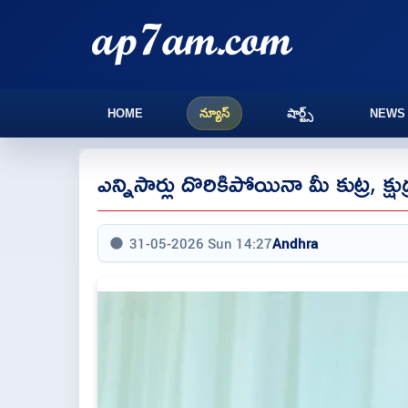
HOME
న్యూస్
షార్ట్స్
NEWS
ఎన్నిసార్లు దొరికిపోయినా మీ కుట్ర, 
31-05-2026 Sun 14:27
Andhra