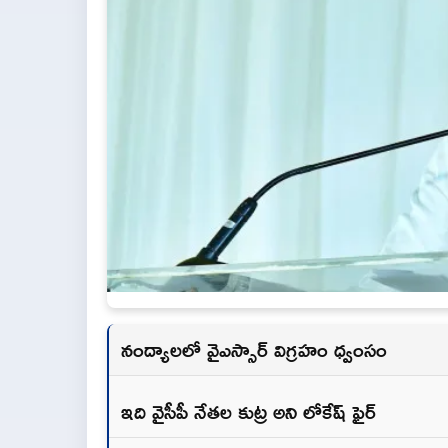
నంద్యాలలో వైఎస్సార్ విగ్రహం ధ్వంసం
ఇది వైసీపీ నేతల కుట్ర అని లోకేష్ ఫైర్