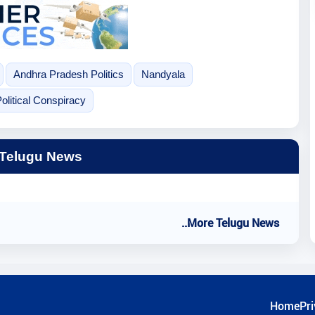
Andhra Pradesh Politics
Nandyala
olitical Conspiracy
 Telugu News
..More Telugu News
Home
Pri