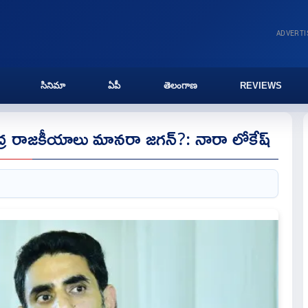
ADVERT
సినిమా
ఏపీ
తెలంగాణ
REVIEWS
క్షుద్ర రాజకీయాలు మానరా జగన్?: నారా లోకేష్