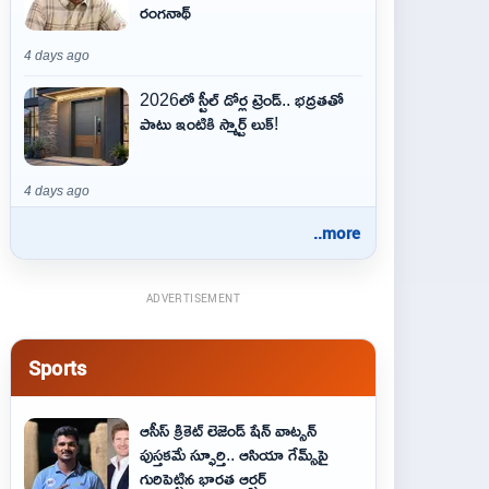
రంగనాథ్
4 days ago
2026లో స్టీల్ డోర్ల ట్రెండ్.. భద్రతతో
పాటు ఇంటికి స్మార్ట్ లుక్!
4 days ago
..more
ADVERTISEMENT
Sports
ఆసీస్ క్రికెట్ లెజెండ్ షేన్ వాట్సన్
పుస్తకమే స్ఫూర్తి.. ఆసియా గేమ్స్‌పై
గురిపెట్టిన భారత ఆర్చర్