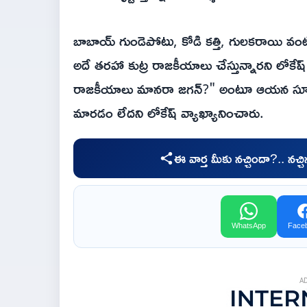
బాబాయ్ గుండెపోటు, కోడి కత్తి, గులకరాయి వం
అదే తరహా కుట్ర రాజకీయాలు చేస్తున్నారని లోకేష్ మ
రాజకీయాలు మానరా జగన్?" అంటూ ఆయన సూటిగా
మారడం లేదని లోకేష్ వ్యాఖ్యానించారు.
ఈ వార్త మీకు నచ్చిందా?.. నచ్
WhatsApp
Face
A