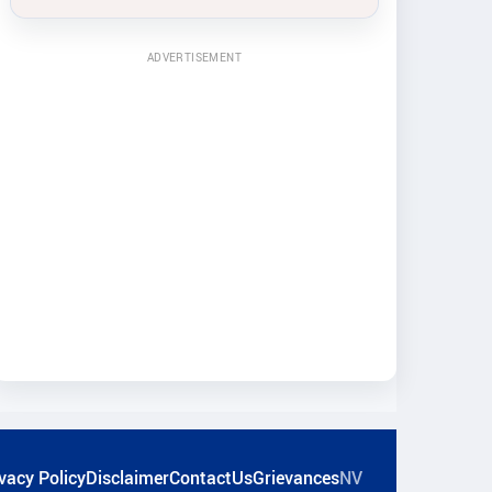
ADVERTISEMENT
vacy Policy
Disclaimer
ContactUs
Grievances
NV