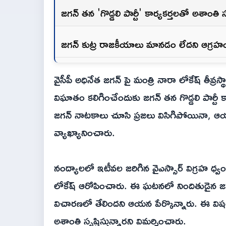
జగన్ తన 'గొడ్డలి పార్టీ' కార్యకర్తలతో అశాంతి సృ
జగన్ కుట్ర రాజకీయాలు మానడం లేదని ఆగ్రహ
వైసీపీ అధినేత జగన్ పై మంత్రి నారా లోకేష్ తీవ్రస
విఘాతం కలిగించేందుకు జగన్ తన గొడ్డలి పార్టీ 
జగన్ నాటకాలు చూసి ప్రజలు విసిగిపోయినా, 
వ్యాఖ్యానించారు.
నంద్యాలలో ఇటీవల జరిగిన వైఎస్సార్ విగ్రహ ధ్వంసం
లోకేష్ ఆరోపించారు. ఈ ఘటనలో నిందితుడైన జమ్
విచారణలో తేలిందని ఆయన పేర్కొన్నారు. ఈ విషయాన
అశాంతి సృష్టిస్తున్నారని విమర్శించారు.