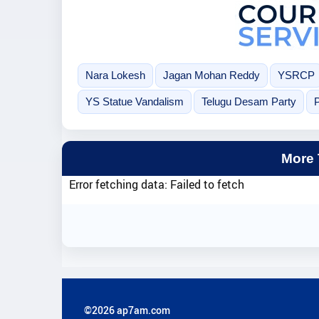
Nara Lokesh
Jagan Mohan Reddy
YSRCP
YS Statue Vandalism
Telugu Desam Party
P
More
Error fetching data: Failed to fetch
©2026 ap7am.com