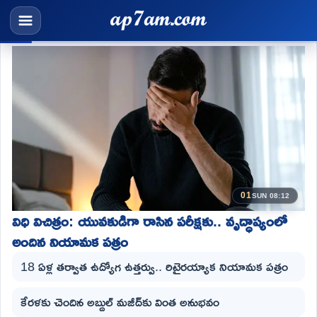
01
SUN 08:12
విధి విచిత్రం: యువకుడిగా రాసిన పరీక్షకు.. వృద్ధాప్యంలో
అందిన నియామక పత్రం
18 ఏళ్ల తర్వాత ఉద్యోగ ఉత్తర్వు.. రిటైరయ్యాక నియామక పత్రం
కేరళకు చెందిన అబ్దుల్ మజీద్‌కు వింత అనుభవం