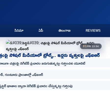
సినిమా
ఏపీ
తెలంగాణ
REVIEWS
01
FRI 13:54
 చిత్రంపై సోషల్ మీడియాలో ట్రోల్స్.. ఇద్దరు వ్యక్తులపై ఎఫ్ఐఆర్
రాలుగా చిత్రంపై నెగిటివ్ ప్రచారం జరుగుతున్నట్లు గుర్తించిన యూనిట్
్, గుంటూరు ప్రాంతాల్లో ఎఫ్ఐఆర్
ట్విట్టర్ ఖాతాల ద్వారా నెగిటివ్ ప్రచారం చేస్తున్నట్లు గుర్తింపు