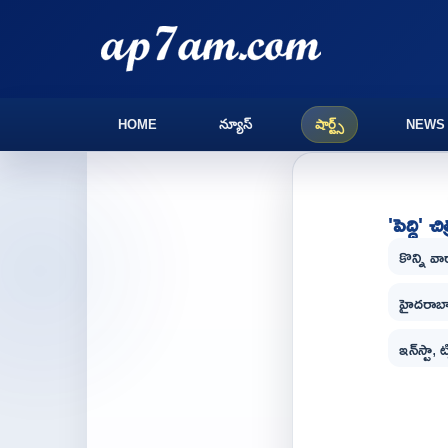
HOME
న్యూస్
షార్ట్స్
NEWS
'పెద్ది'
కొన్ని వా
హైదరాబాద
ఇన్‌స్టా, 