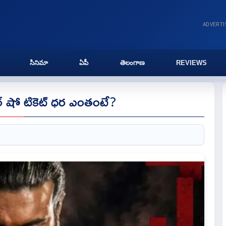
ADVERT
సినిమా
ఏపీ
తెలంగాణ
REVIEWS
యర్ షో టికెట్ ధర ఎంతంటే?