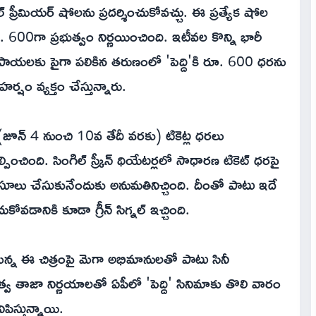
పెషల్ ప్రీమియర్ షోలను ప్రదర్శించుకోవచ్చు. ఈ ప్రత్యేక షోల
. 600గా ప్రభుత్వం నిర్ణ‌యించింది. ఇటీవల కొన్ని భారీ
రూపాయలకు పైగా పలికిన తరుణంలో 'పెద్ది'కి రూ. 600 ధరను
్షం వ్యక్తం చేస్తున్నారు.
జూన్ 4 నుంచి 10వ తేదీ వరకు) టికెట్ల ధరలు
ంచింది. సింగిల్ స్క్రీన్ థియేటర్లలో సాధారణ టికెట్ ధరపై
సూలు చేసుకునేందుకు అనుమతినిచ్చింది. దీంతో పాటు ఇదే
ోవడానికి కూడా గ్రీన్ సిగ్నల్ ఇచ్చింది.
తున్న ఈ చిత్రంపై మెగా అభిమానులతో పాటు సినీ
త్వ తాజా నిర్ణయాలతో ఏపీలో 'పెద్ది' సినిమాకు తొలి వారం
ిస్తున్నాయి.