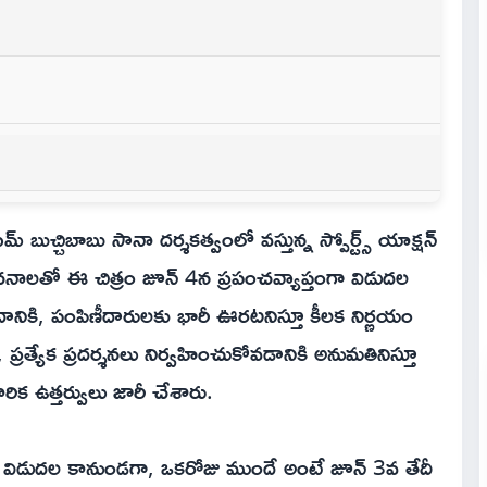
్ బుచ్చిబాబు సానా దర్శకత్వంలో వస్తున్న స్పోర్ట్స్ యాక్షన్
అంచనాలతో ఈ చిత్రం జూన్ 4న ప్రపంచవ్యాప్తంగా విడుదల
ందానికి, పంపిణీదారులకు భారీ ఊరటనిస్తూ కీలక నిర్ణయం
ప్రత్యేక ప్రదర్శనలు నిర్వహించుకోవడానికి అనుమతినిస్తూ
రిక ఉత్తర్వులు జారీ చేశారు.
మా విడుదల కానుండగా, ఒకరోజు ముందే అంటే జూన్ 3వ తేదీ