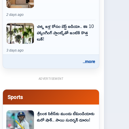
2 days ago
చిన్న ఇళ్ల కోసం బెస్ట్ ఐడియా.. ఈ 10
హ్యాంగింగ్ ప్లాంట్స్‌తో ఇంటికి కొత్త
లుక్!
3 days ago
..more
ADVERTISEMENT
Sports
శ్రీలంక సిరీస్‌కు ముందు టీమిండియాకు
మరో షాక్‌.. సాయి సుదర్శన్‌ దూరం!