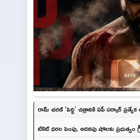
రామ్ చరణ్ 'పెద్ది' చిత్రానికి ఏపీ సర్కార్ ప్రత్
టికెట్ ధరల పెంపు, అదనపు షోలకు ప్రభుత్వం గ్రీన