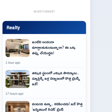
ADVERTISEMENT
Realty
ఇంటిని అందంగా
మార్చాలనుకుంటున్నారా? ఈ ఒక్క
తప్పు చేయొద్దట!
1 hour ago
తక్కువ స్థలంలో ఎక్కువ సౌకర్యాలు..
డ్యూప్లెక్స్ ఇళ్ల నిర్మాణంలో కొత్త ట్రెండ్స్
ఇవే!
17 hours ago
వంటగది ఉన్నా.. కనిపించదు! ఇదే కొత్త
'ఇన్విజిబుల్ కిచెన్' ట్రెండ్