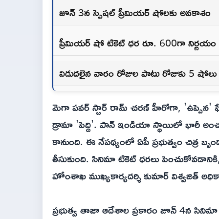
జూన్ 3న స్పెషల్ ప్రీమియర్ షోలకు అవకాశం
ప్రీమియర్ షో టికెట్ ధర రూ. 600గా నిర్ణయం
విడుదలైన వారం రోజుల పాటు రోజుకు 5 షోలు
మెగా పవర్ స్టార్ రామ్ చరణ్ హీరోగా, 'ఉప్పెన' ఫేమ
డ్రామా 'పెద్ది'. పాన్ ఇండియా స్థాయిలో భారీ 
కానుంది. ఈ నేపథ్యంలో ఏపీ ప్రభుత్వం చిత్ర బృ
తీసుకుంది. సినిమా టికెట్ ధరలు పెంచుకోవడానికి, 
హోంశాఖ ముఖ్యకార్యదర్శి కుమార్ విశ్వజిత్ అధికా
ప్రభుత్వ తాజా ఆదేశాల ప్రకారం జూన్ 4న సిని