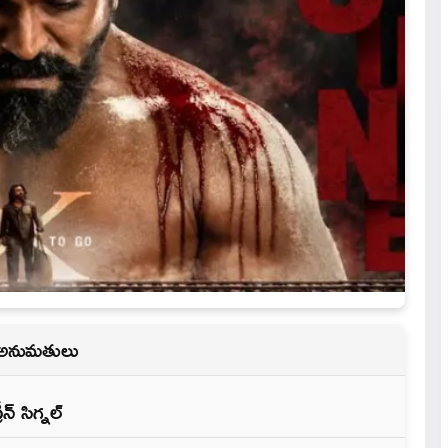
యేక అనుమతులు
్ సిగ్నల్