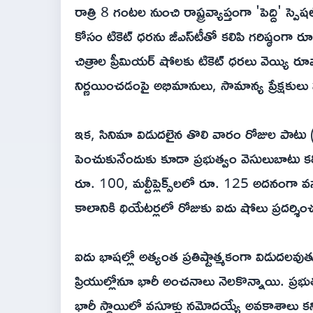
రాత్రి 8 గంటల నుంచి రాష్ట్రవ్యాప్తంగా 'పెద్ది' స్
కోసం టికెట్ ధరను జీఎస్‌టీతో కలిపి గరిష్ఠంగా రూ
చిత్రాల ప్రీమియర్ షోలకు టికెట్ ధరలు వెయ్యి 
నిర్ణయించడంపై అభిమానులు, సామాన్య ప్రేక్షకులు హర
ఇక, సినిమా విడుదలైన తొలి వారం రోజుల పాటు (
పెంచుకునేందుకు కూడా ప్రభుత్వం వెసులుబాటు కల్పి
రూ. 100, మల్టీప్లెక్స్‌లలో రూ. 125 అదనంగా వ
కాలానికి థియేటర్లలో రోజుకు ఐదు షోలు ప్రదర్శించుక
ఐదు భాషల్లో అత్యంత ప్రతిష్టాత్మకంగా విడుదలవు
ప్రియుల్లోనూ భారీ అంచనాలు నెలకొన్నాయి. ప్రభు
భారీ స్థాయిలో వసూళ్లు నమోదయ్యే అవకాశాలు కనిప