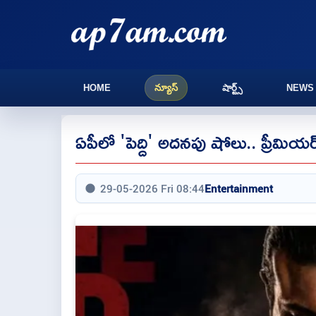
HOME
న్యూస్
షార్ట్స్
NEWS
ఏపీలో 'పెద్ది' అదనపు షోలు.. ప్రీమి
29-05-2026 Fri 08:44
Entertainment