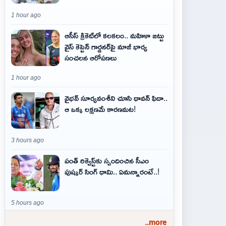
1 hour ago
ఆసీస్ క్రికెట్‌లో కలకలం.. మహిళా జట్టు
వైస్ కెప్టెన్ గార్డనర్‌పై మాజీ భార్య
సంచలన ఆరోపణలు
1 hour ago
వైభవ్‌ సూర్యవంశీని చూసి ధావన్‌ ఫిదా..
ఆ ఒక్క లక్షణమే కారణమట!
3 hours ago
పంత్ రిక్వెస్ట్‌కు స్పందించిన సీఎం
పుష్కర్ సింగ్ ధామి.. ఏమ‌న్నారంటే..!
5 hours ago
..more