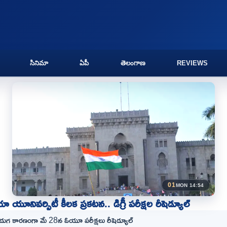
సినిమా
ఏపీ
తెలంగాణ
REVIEWS
01
MON 14:54
ా యూనివర్సిటీ కీలక ప్రకటన.. డిగ్రీ పరీక్షల రీషెడ్యూల్
పండుగ కారణంగా మే 28న ఓయూ పరీక్షలు రీషెడ్యూల్