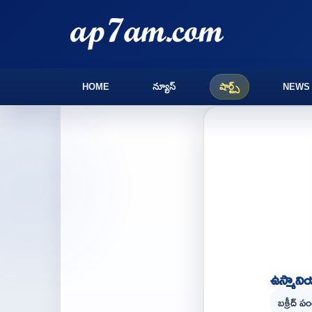
HOME
న్యూస్
షార్ట్స్
NEWS
ఉస్మానియ
బక్రీద్ 