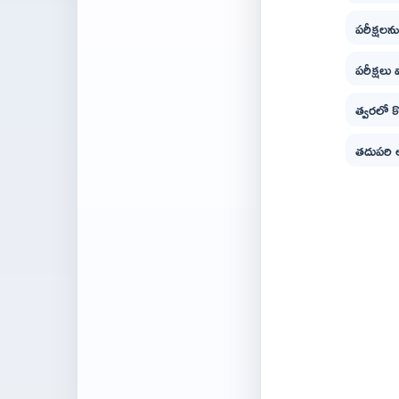
పరీక్షలను
పరీక్షలు 
త్వరలో క
తదుపరి అ