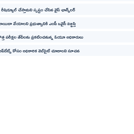
 రీషెడ్యూల్ చేస్తామని స్పష్టం చేసిన వైస్ ఛాన్స్‌లర్‌
వాయిదా వేయాలని ప్రభుత్వానికి ఎంపీ ఒవైసీ విజ్ఞప్తి
ొత్త పరీక్షల తేదీలను ప్రకటించనున్న ఓయూ అధికారులు
ప్‌డేట్స్ కోసం అధికారిక వెబ్‌సైట్ చూడాలని సూచన