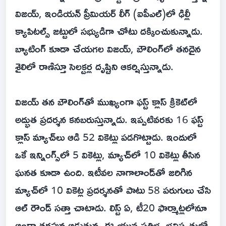
విజయ్, ఇండియన్ ప్రీమియర్ లీగ్ (ఐపీఎల్)లో ఢిల్లీ
క్యాపిటల్స్ జట్టులో సభ్యుడిగా చోటు దక్కించుకున్నాడు.
బ్యాటింగ్ కూడా చేయగల విజయ్, బౌలింగ్‌లో తనదైన
శైలిలో రాణిస్తూ సెలక్టర్ల దృష్టిని ఆకర్షిస్తున్నాడు.
విజయ్ తన బౌలింగ్‌తో ముఖ్యంగా ఫస్ట్ క్లాస్ క్రికెట్‌లో
అద్భుత ప్రదర్శన కనబరుస్తున్నాడు. ఇప్పటివరకు 16 ఫస్ట్
క్లాస్ మ్యాచ్‌లు ఆడి 52 వికెట్లు పడగొట్టాడు. ఇందులో
ఒకే ఇన్నింగ్స్‌లో 5 వికెట్లు, మ్యాచ్‌లో 10 వికెట్లు తీసిన
ఘనత కూడా ఉంది. ఇటీవల నాగాలాండ్‌తో జరిగిన
మ్యాచ్‌లో 10 వికెట్ల ప్రదర్శనతో పాటు 58 పరుగులు చేసి
ఆల్ రౌండ్ సత్తా చాటాడు. లిస్ట్ ఏ, టీ20 ఫార్మాట్లలోనూ
ఆంధ్రా తరఫున ఆడుతున్న ఈ యువ ప్రతిభ, భవిష్యత్తులో