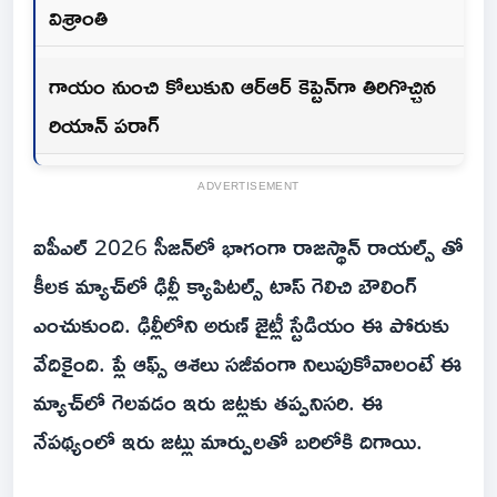
విశ్రాంతి
గాయం నుంచి కోలుకుని ఆర్ఆర్ కెప్టెన్‌గా తిరిగొచ్చిన
రియాన్ పరాగ్
ADVERTISEMENT
ఐపీఎల్ 2026 సీజన్‌లో భాగంగా రాజస్థాన్ రాయల్స్‌ తో
కీలక మ్యాచ్‌లో ఢిల్లీ క్యాపిటల్స్ టాస్ గెలిచి బౌలింగ్
ఎంచుకుంది. ఢిల్లీలోని అరుణ్ జైట్లీ స్టేడియం ఈ పోరుకు
వేదికైంది. ప్లే ఆఫ్స్ ఆశలు సజీవంగా నిలుపుకోవాలంటే ఈ
మ్యాచ్‌లో గెలవడం ఇరు జట్లకు తప్పనిసరి. ఈ
నేపథ్యంలో ఇరు జట్లు మార్పులతో బరిలోకి దిగాయి.