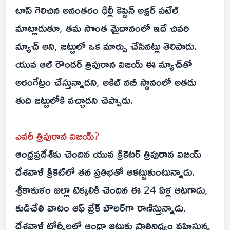
టాస్ గెలిచిన అనంతరం ఢిల్లీ కెప్టెన్ అక్షర్ పటేల్
మాట్లాడుతూ, తమ సొంత మైదానంలో ఇదే చివరి
మ్యాచ్ అని, జట్టులో ఒక మార్పు చేసినట్లు తెలిపాడు.
యువ ఆల్ రౌండర్ త్రిపురాన విజయ్ ఈ మ్యాచ్‌తో
అరంగేట్రం చేస్తున్నాడని, అకిబ్ నబీ స్థానంలో అతడు
తుది జట్టులోకి వచ్చాడని చెప్పాడు.
ఎవరీ త్రిపురాన విజయ్?
ఆంధ్రప్రదేశ్‌కు చెందిన యువ క్రికెటర్ త్రిపురాన విజయ్
దేశవాళీ క్రికెట్‌లో తన ప్రతిభతో ఆకట్టుకుంటున్నాడు.
శ్రీకాకుళం జిల్లా టెక్కలికి చెందిన ఈ 24 ఏళ్ల ఆటగాడు,
కుడిచేతి వాటం ఆఫ్ బ్రేక్ బౌలర్‌గా రాణిస్తున్నాడు.
దేశవాళీ టోర్నీలలో ఆంధ్రా జట్టుకు ప్రాతినిధ్యం వహిస్తున్న