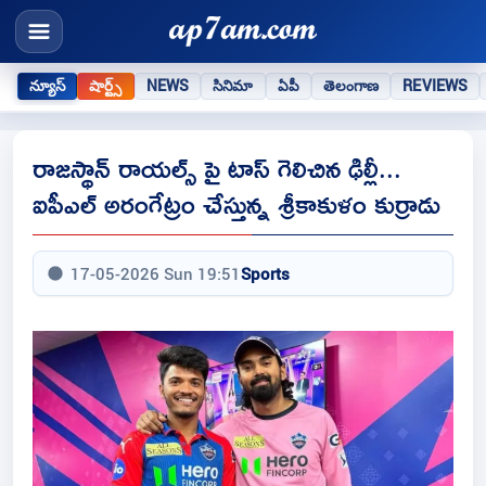
న్యూస్
షార్ట్స్
NEWS
సినిమా
ఏపీ
తెలంగాణ
REVIEWS
రాజస్థాన్ రాయల్స్ పై టాస్ గెలిచిన ఢిల్లీ...
ఐపీఎల్ అరంగేట్రం చేస్తున్న శ్రీకాకుళం కుర్రాడు
17-05-2026 Sun 19:51
Sports