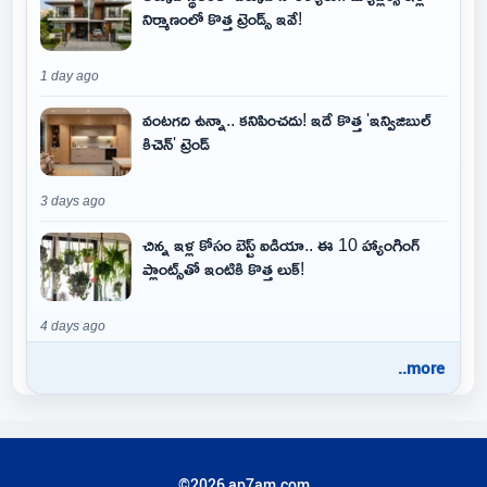
నిర్మాణంలో కొత్త ట్రెండ్స్ ఇవే!
1 day ago
వంటగది ఉన్నా.. కనిపించదు! ఇదే కొత్త 'ఇన్విజిబుల్
కిచెన్' ట్రెండ్
3 days ago
చిన్న ఇళ్ల కోసం బెస్ట్ ఐడియా.. ఈ 10 హ్యాంగింగ్
ప్లాంట్స్‌తో ఇంటికి కొత్త లుక్!
4 days ago
..more
©2026 ap7am.com