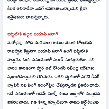
కీలక ఆటగాడిగా ఎదిగే అవకాశాలున్నాయని క్రీడా
విశ్లేషకులు భావిస్తున్నారు.
జట్టులోకి వచ్చిన రియాన్ పరాగ్
మరోవైపు, తొడ కండరాల గాయం నుంచి కోలుకుని
రాజస్థాన్ కెప్టెన్‌గా రియాన్ పరాగ్ తిరిగి జట్టులోకి
వచ్చాడు. టాస్ సమయంలో పరాగ్ మాట్లాడుతూ, పని
భారం కారణంగా స్టార్ ఆల్ రౌండర్ రవీంద్ర జడేజాకు
విశ్రాంతినిచ్చామని తెలిపాడు. అతని స్థానంలో వికెట్ కీపర్
బ్యాటర్ రవి సింగ్ అరంగేట్రం చేస్తున్నాడని ప్రకటించాడు.
అదే సమయంలో ఆడమ్ మిల్నే కూడా జట్టులోకి వచ్చాడని
వివరించాడు. గత కొన్ని మ్యాచ్‌లుగా తాము నిర్దేశించిన