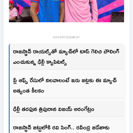
ADVERTISEMENT
రాజస్థాన్ రాయల్స్‌తో మ్యాచ్‌లో టాస్ గెలిచి బౌలింగ్
ఎంచుకున్న ఢిల్లీ క్యాపిటల్స్
ప్లే ఆఫ్స్ రేసులో నిలవాలంటే ఇరు జట్లకు ఈ మ్యాచ్
అత్యంత కీలకం
ఢిల్లీ తరఫున త్రిపురాన విజయ్ అరంగేట్రం
రాజస్థాన్ జట్టులోకి రవి సింగ్.. రవీంద్ర జడేజాకు