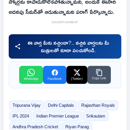
స్కోర్లను కాపాడుకోలేకపోతున్నామని, అందుకే ఈసారి
అదనపు సీమర్‌తో ఆడుతున్నామని పరాగ్ పేర్కొన్నాడు.
ADVERTISEMENT
ఈ వార్త మీకు నచ్చిందా?.. నచ్చిన వార్తలను మీ
మిత్రులతో కూడా పంచుకోండి.
Copy Link
WhatsApp
Facebook
(Twitter)
Tripurana Vijay
Delhi Capitals
Rajasthan Royals
IPL 2024
Indian Premier League
Srikaulam
Andhra Pradesh Cricket
Riyan Parag