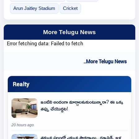
Arun Jaitley Stadium
Cricket
More Telugu News
Error fetching data: Failed to fetch
..More Telugu News
Realty
ఇంటిని అందంగా మార్చాలనుకుంటున్నారా? ఈ ఒక్క
తప్పు చేయొద్దట!
20 hours ago
తక్కువ స్థలంలో ఎక్కువ సౌకర్యాలు.. డ్యూప్లెక్స్ ఇళ్ల