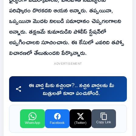
పరిష్కారం దొరకదని ఆయన అన్నారు. తప్పయినా,
ఒప్పయినా మొదట నిలబడి సమాధానం చెప్పగలగాలని
అన్నారు. తక్షణమే కుమారుడిని పోలీస్ స్టేషన్‌లో
అప్పగించాలని సూచించారు. ఈ కేసులో ఎవరిది తప్పో
విచారణలో తేలుతుందని పేర్కొన్నారు.
ADVERTISEMENT
ఈ వార్త మీకు నచ్చిందా?.. నచ్చిన వార్తలను మీ
మిత్రులతో కూడా పంచుకోండి.
Copy Link
WhatsApp
Facebook
(Twitter)