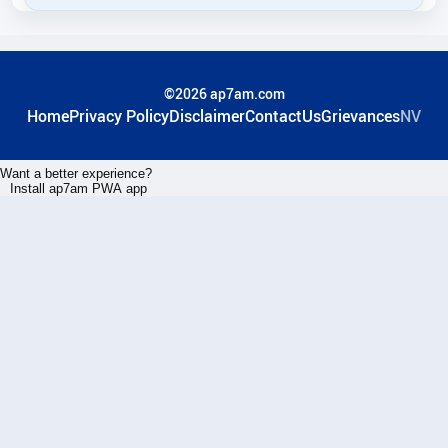
©2026 ap7am.com
Home
Privacy Policy
Disclaimer
ContactUs
Grievances
NV
Want a better experience?
Install ap7am PWA app