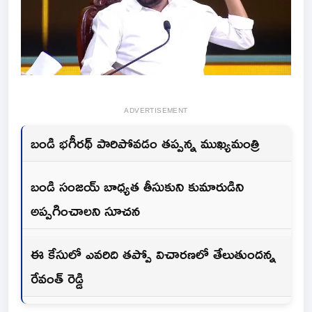
ADVERTISEMENT
బండి భగీరథ్ పారిపోవడం తప్పన్న ముఖ్యమంత్రి
బండి సంజయ్ బాధ్యత తీసుకుని కుమారుడిని
అప్పగించాలని సూచన
ఈ కేసులో ఎవరిది తప్పో విచారణలో తేలుతుందన్న
రేవంత్ రెడ్డి