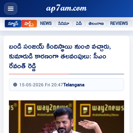
న్యూస్
షార్ట్స్
NEWS
సినిమా
ఏపీ
తెలంగాణ
REVIEWS
బండి సంజయ్ కిందిస్థాయి నుంచి వచ్చారు,
కుమారుడి కారణంగా తలవంపులు: సీఎం
రేవంత్ రెడ్డి
15-05-2026 Fri 20:47
Telangana