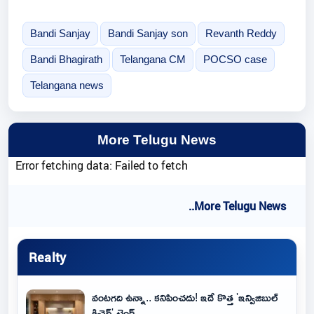
Bandi Sanjay
Bandi Sanjay son
Revanth Reddy
Bandi Bhagirath
Telangana CM
POCSO case
Telangana news
More Telugu News
Error fetching data: Failed to fetch
..More Telugu News
Realty
వంటగది ఉన్నా.. కనిపించదు! ఇదే కొత్త 'ఇన్విజిబుల్
కిచెన్' ట్రెండ్