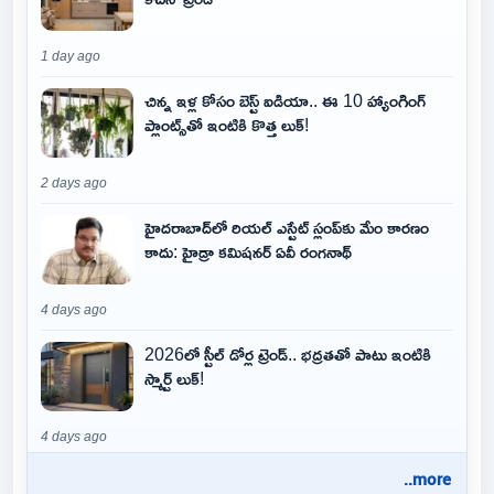
1 day ago
చిన్న ఇళ్ల కోసం బెస్ట్ ఐడియా.. ఈ 10 హ్యాంగింగ్
ప్లాంట్స్‌తో ఇంటికి కొత్త లుక్!
2 days ago
హైదరాబాద్‌లో రియల్ ఎస్టేట్ స్లంప్‌కు మేం కారణం
కాదు: హైడ్రా కమిషనర్ ఏవీ రంగనాథ్
4 days ago
2026లో స్టీల్ డోర్ల ట్రెండ్.. భద్రతతో పాటు ఇంటికి
స్మార్ట్ లుక్!
4 days ago
..more