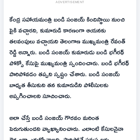
ADVERTISEMENT
కేంద్ర సహాయమంత్రి బండి సంజయ్ కిందిస్థాయి నుంచి
పైకి వచ్చారని, కుమారుడి కారణంగా ఆయనకు
తలవంపులు వచ్చాయని తెలంగాణ ముఖ్యమంత్రి రేవంత్
రెడ్డి అన్నారు. బండి సంజయ్ కుమారుడు బండి భగీరథ్
పోక్సో కేసుపై ముఖ్యమంత్రి స్పందించారు. బండి భగీరథ్
పారిపోవడం తప్పని స్పష్టం చేశారు. బండి సంజయ్
బాధ్యత తీసుకుని తన కుమారుడిని పోలీసులకు
అప్పగించాలని సూచించారు.
అలా చేస్తే బండి సంజయ్ గౌరవం మరింత
పెరుగుతుందని వ్యాఖ్యానించారు. ఎలాంటి కేసులనైనా
ధైర్యంగా ఎదుర్కోవాలని, పారిపోతే సమస్యలకు