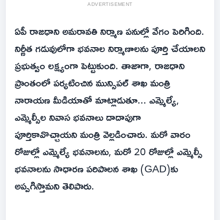
ADVERTISEMENT
ఏపీ రాజధాని అమరావతి నిర్మాణ పనుల్లో వేగం పెరిగింది.
నిర్ణీత గడువులోగా భవనాల నిర్మాణాలను పూర్తి చేయాలని
ప్రభుత్వం లక్ష్యంగా పెట్టుకుంది. తాజాగా, రాజధాని
ప్రాంతంలో పర్యటించిన మున్సిపల్ శాఖ మంత్రి
నారాయణ మీడియాతో మాట్లాడుతూ... ఎమ్మెల్యే,
ఎమ్మెల్సీల నివాస భవనాలు దాదాపుగా
పూర్తికావొచ్చాయని మంత్రి వెల్లడించారు. మరో వారం
రోజుల్లో ఎమ్మెల్యే భవనాలను, మరో 20 రోజుల్లో ఎమ్మెల్సీ
భవనాలను సాధారణ పరిపాలన శాఖ (GAD)కు
అప్పగిస్తామని తెలిపారు.