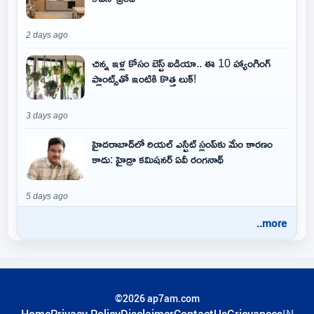
2 days ago
చిన్న ఇళ్ల కోసం బెస్ట్ ఐడియా.. ఈ 10 హ్యాంగింగ్
ప్లాంట్స్‌తో ఇంటికి కొత్త లుక్!
3 days ago
హైదరాబాద్‌లో రియల్ ఎస్టేట్ స్లంప్‌కు మేం కారణం
కాదు: హైడ్రా కమిషనర్ ఏవీ రంగనాథ్
5 days ago
..more
©2026 ap7am.com