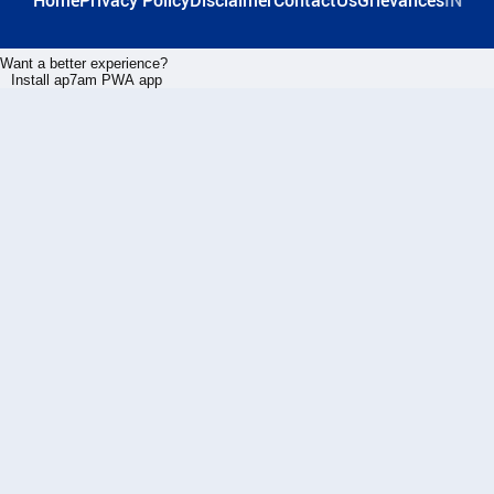
Home
Privacy Policy
Disclaimer
ContactUs
Grievances
IN
Want a better experience?
Install ap7am PWA app