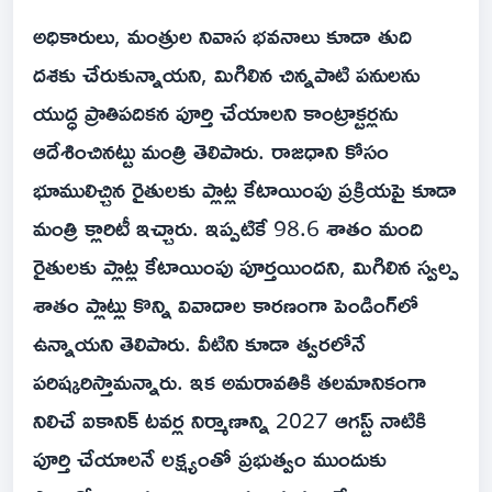
అధికారులు, మంత్రుల నివాస భవనాలు కూడా తుది
దశకు చేరుకున్నాయని, మిగిలిన చిన్నపాటి పనులను
యుద్ధ ప్రాతిపదికన పూర్తి చేయాలని కాంట్రాక్టర్లను
ఆదేశించినట్టు మంత్రి తెలిపారు. రాజధాని కోసం
భూములిచ్చిన రైతులకు ప్లాట్ల కేటాయింపు ప్రక్రియపై కూడా
మంత్రి క్లారిటీ ఇచ్చారు. ఇప్పటికే 98.6 శాతం మంది
రైతులకు ప్లాట్ల కేటాయింపు పూర్తయిందని, మిగిలిన స్వల్ప
శాతం ప్లాట్లు కొన్ని వివాదాల కారణంగా పెండింగ్‌లో
ఉన్నాయని తెలిపారు. వీటిని కూడా త్వరలోనే
పరిష్కరిస్తామన్నారు. ఇక అమరావతికి తలమానికంగా
నిలిచే ఐకానిక్ టవర్ల నిర్మాణాన్ని 2027 ఆగస్ట్ నాటికి
పూర్తి చేయాలనే లక్ష్యంతో ప్రభుత్వం ముందుకు