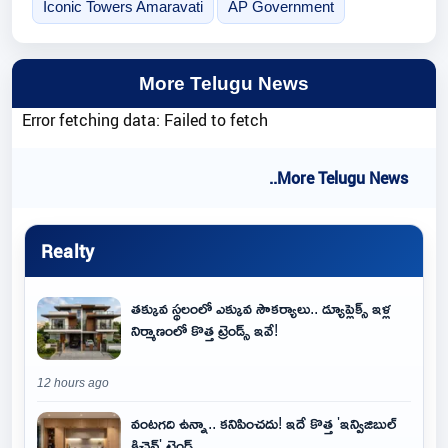
Iconic Towers Amaravati
AP Government
More Telugu News
Error fetching data: Failed to fetch
..More Telugu News
Realty
తక్కువ స్థలంలో ఎక్కువ సౌకర్యాలు.. డ్యూప్లెక్స్ ఇళ్ల
నిర్మాణంలో కొత్త ట్రెండ్స్ ఇవే!
12 hours ago
వంటగది ఉన్నా.. కనిపించదు! ఇదే కొత్త 'ఇన్విజిబుల్
కిచెన్' ట్రెండ్