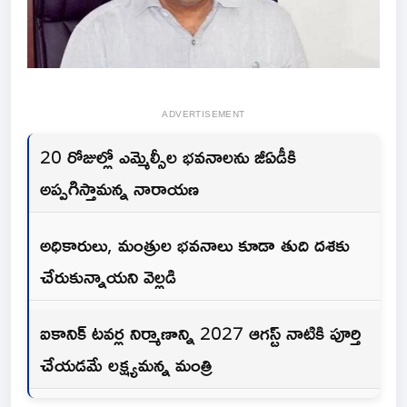
ADVERTISEMENT
20 రోజుల్లో ఎమ్మెల్సీల భవనాలను జీఏడీకి
అప్పగిస్తామన్న నారాయణ
అధికారులు, మంత్రుల భవనాలు కూడా తుది దశకు
చేరుకున్నాయని వెల్లడి
ఐకానిక్ టవర్ల నిర్మాణాన్ని 2027 ఆగస్ట్ నాటికి పూర్తి
చేయడమే లక్ష్యమన్న మంత్రి