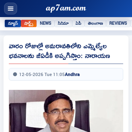
న్యూస్
షార్ట్స్
NEWS
సినిమా
ఏపీ
తెలంగాణ
REVIEWS
వారం రోజుల్లో అమరావతిలోని ఎమ్మెల్యేల
భవనాలను జీఏడీకి అప్పగిస్తాం: నారాయణ
12-05-2026 Tue 11:05
Andhra