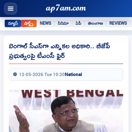
న్యూస్
షార్ట్స్
NEWS
సినిమా
ఏపీ
తెలంగాణ
REVIEWS
బెంగాల్ సీఎస్‌గా ఎన్నికల అధికారి.. బీజేపీ
ప్రభుత్వంపై టీఎంసీ ఫైర్
12-05-2026 Tue 10:20
National