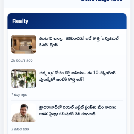
Realty
వంటగది ఉన్నా.. కనిపించదు! ఇదే కొత్త 'ఇన్విజిబుల్
కిచెన్' ట్రెండ్
18 hours ago
చిన్న ఇళ్ల కోసం బెస్ట్ ఐడియా.. ఈ 10 హ్యాంగింగ్
ప్లాంట్స్‌తో ఇంటికి కొత్త లుక్!
1 day ago
హైదరాబాద్‌లో రియల్ ఎస్టేట్ స్లంప్‌కు మేం కారణం
కాదు: హైడ్రా కమిషనర్ ఏవీ రంగనాథ్
3 days ago