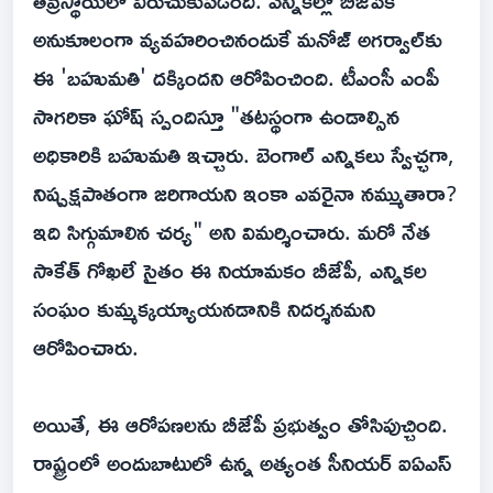
తీవ్రస్థాయిలో విరుచుకుపడింది. ఎన్నికల్లో బీజేపీకి
అనుకూలంగా వ్యవహరించినందుకే మనోజ్ అగర్వాల్‌కు
ఈ 'బహుమతి' దక్కిందని ఆరోపించింది. టీఎంసీ ఎంపీ
సాగరికా ఘోష్ స్పందిస్తూ "తటస్థంగా ఉండాల్సిన
అధికారికి బహుమతి ఇచ్చారు. బెంగాల్ ఎన్నికలు స్వేచ్ఛగా,
నిష్పక్షపాతంగా జరిగాయని ఇంకా ఎవరైనా నమ్ముతారా?
ఇది సిగ్గుమాలిన చర్య" అని విమర్శించారు. మరో నేత
సాకేత్ గోఖలే సైతం ఈ నియామకం బీజేపీ, ఎన్నికల
సంఘం కుమ్మక్కయ్యాయనడానికి నిదర్శనమని
ఆరోపించారు.
అయితే, ఈ ఆరోపణలను బీజేపీ ప్రభుత్వం తోసిపుచ్చింది.
రాష్ట్రంలో అందుబాటులో ఉన్న అత్యంత సీనియర్ ఐఏఎస్