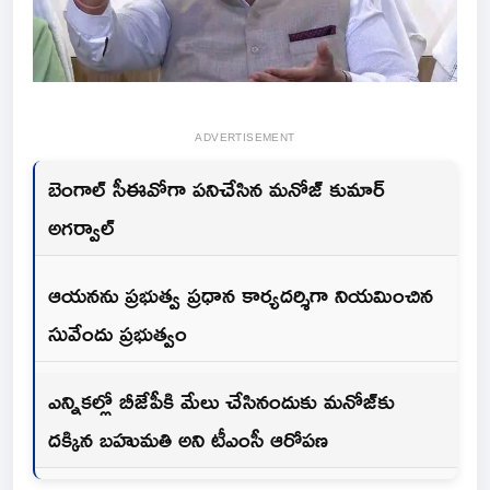
ADVERTISEMENT
బెంగాల్ సీఈవోగా పనిచేసిన మనోజ్ కుమార్
అగర్వాల్
ఆయనను ప్రభుత్వ ప్రధాన కార్యదర్శిగా నియమించిన
సువేందు ప్రభుత్వం
ఎన్నికల్లో బీజేపీకి మేలు చేసినందుకు మనోజ్‌కు
దక్కిన బహుమతి అని టీఎంసీ ఆరోపణ