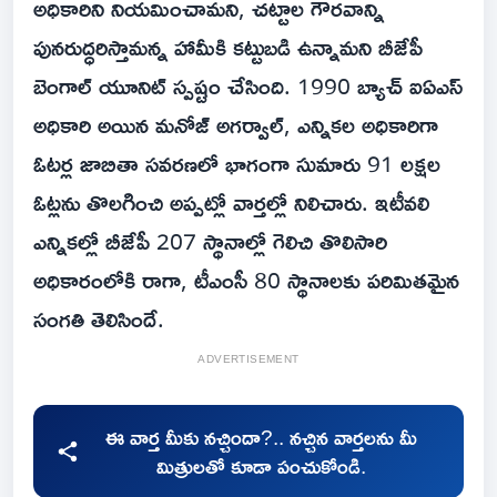
అధికారిని నియమించామని, చట్టాల గౌరవాన్ని
పునరుద్ధరిస్తామన్న హామీకి కట్టుబడి ఉన్నామని బీజేపీ
బెంగాల్ యూనిట్ స్పష్టం చేసింది. 1990 బ్యాచ్ ఐఏఎస్
అధికారి అయిన మనోజ్ అగర్వాల్, ఎన్నికల అధికారిగా
ఓటర్ల జాబితా సవరణలో భాగంగా సుమారు 91 లక్షల
ఓట్లను తొలగించి అప్పట్లో వార్తల్లో నిలిచారు. ఇటీవలి
ఎన్నికల్లో బీజేపీ 207 స్థానాల్లో గెలిచి తొలిసారి
అధికారంలోకి రాగా, టీఎంసీ 80 స్థానాలకు పరిమితమైన
సంగతి తెలిసిందే.
ADVERTISEMENT
ఈ వార్త మీకు నచ్చిందా?.. నచ్చిన వార్తలను మీ
మిత్రులతో కూడా పంచుకోండి.