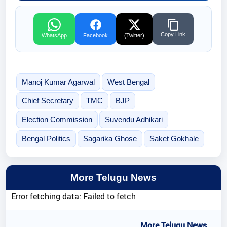
Copy Link
WhatsApp
Facebook
(Twitter)
Manoj Kumar Agarwal
West Bengal
Chief Secretary
TMC
BJP
Election Commission
Suvendu Adhikari
Bengal Politics
Sagarika Ghose
Saket Gokhale
More Telugu News
Error fetching data: Failed to fetch
..More Telugu News