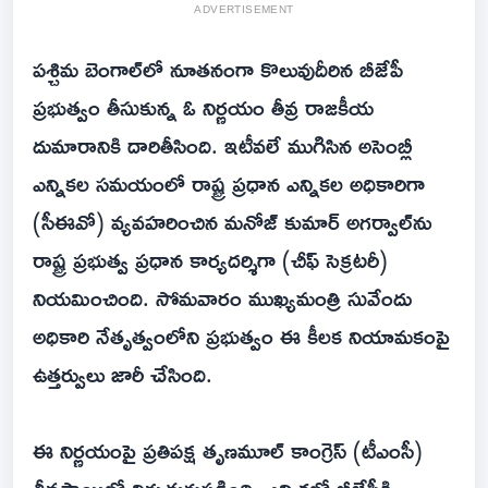
ADVERTISEMENT
పశ్చిమ బెంగాల్‌లో నూతనంగా కొలువుదీరిన బీజేపీ
ప్రభుత్వం తీసుకున్న ఓ నిర్ణయం తీవ్ర రాజకీయ
దుమారానికి దారితీసింది. ఇటీవలే ముగిసిన అసెంబ్లీ
ఎన్నికల సమయంలో రాష్ట్ర ప్రధాన ఎన్నికల అధికారిగా
(సీఈవో) వ్యవహరించిన మనోజ్ కుమార్ అగర్వాల్‌ను
రాష్ట్ర ప్రభుత్వ ప్రధాన కార్యదర్శిగా (చీఫ్ సెక్రటరీ)
నియమించింది. సోమవారం ముఖ్యమంత్రి సువేందు
అధికారి నేతృత్వంలోని ప్రభుత్వం ఈ కీలక నియామకంపై
ఉత్తర్వులు జారీ చేసింది.
ఈ నిర్ణయంపై ప్రతిపక్ష తృణమూల్ కాంగ్రెస్ (టీఎంసీ)