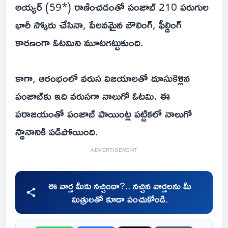
అయ్యర్ (59*) రాణించడంతో పంజాబ్ 210 పరుగుల
భారీ స్కోరు చేసినా, పేలవమైన బౌలింగ్, ఫీల్డింగ్
కారణంగా ఓటమిని మూటగట్టుకుంది.
కాగా, ఆరంభంలో వరుస విజయాలతో దూసుకెళ్లిన
పంజాబ్‌కు ఇది వరుసగా నాలుగో ఓటమి. ఈ
పరాజయంతో పంజాబ్ పాయింట్ల పట్టికలో నాలుగో
స్థానానికి పడిపోయింది.
ADVERTISEMENT
ఈ వార్త మీకు నచ్చిందా?.. నచ్చిన వార్తలను మీ
మిత్రులతో కూడా పంచుకోండి.