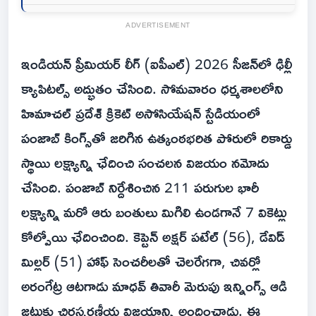
ADVERTISEMENT
ఇండియన్ ప్రీమియర్ లీగ్ (ఐపీఎల్) 2026 సీజన్‌లో ఢిల్లీ
క్యాపిటల్స్ అద్భుతం చేసింది. సోమవారం ధర్మశాలలోని
హిమాచల్ ప్రదేశ్ క్రికెట్ అసోసియేషన్ స్టేడియంలో
పంజాబ్ కింగ్స్‌తో జరిగిన ఉత్కంఠభరిత పోరులో రికార్డు
స్థాయి లక్ష్యాన్ని ఛేదించి సంచలన విజయం నమోదు
చేసింది. పంజాబ్ నిర్దేశించిన 211 పరుగుల భారీ
లక్ష్యాన్ని మరో ఆరు బంతులు మిగిలి ఉండగానే 7 వికెట్లు
కోల్పోయి ఛేదించింది. కెప్టెన్ అక్షర్ పటేల్ (56), డేవిడ్
మిల్లర్ (51) హాఫ్ సెంచరీలతో చెలరేగగా, చివర్లో
అరంగేట్ర ఆటగాడు మాధవ్ తివారీ మెరుపు ఇన్నింగ్స్ ఆడి
జట్టుకు చిరస్మరణీయ విజయాన్ని అందించాడు. ఈ