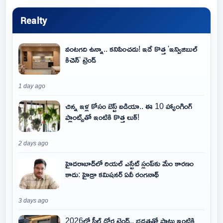
Realty
వంటగది ఉన్నా.. కనిపించదు! ఇదే కొత్త 'ఇన్విజిబుల్
కిచెన్' ట్రెండ్
1 day ago
చిన్న ఇళ్ల కోసం బెస్ట్ ఐడియా.. ఈ 10 హ్యాంగింగ్
ప్లాంట్స్‌తో ఇంటికి కొత్త లుక్!
2 days ago
హైదరాబాద్‌లో రియల్ ఎస్టేట్ స్లంప్‌కు మేం కారణం
కాదు: హైడ్రా కమిషనర్ ఏవీ రంగనాథ్
3 days ago
2026లో స్టీల్ డోర్ల ట్రెండ్.. భద్రతతో పాటు ఇంటికి