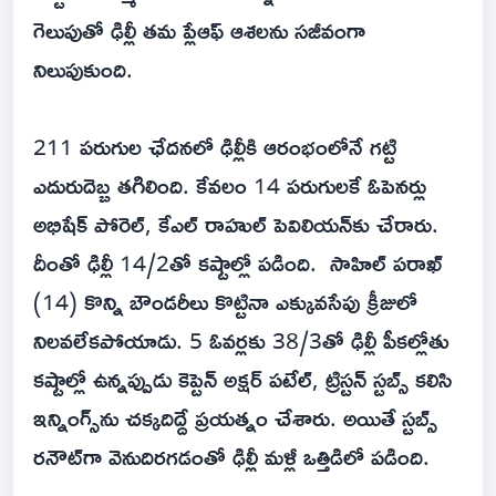
గెలుపుతో ఢిల్లీ తమ ప్లేఆఫ్ ఆశలను సజీవంగా
నిలుపుకుంది.
211 పరుగుల ఛేదనలో ఢిల్లీకి ఆరంభంలోనే గట్టి
ఎదురుదెబ్బ తగిలింది. కేవలం 14 పరుగులకే ఓపెనర్లు
అభిషేక్ పోరెల్, కేఎల్ రాహుల్ పెవిలియన్‌కు చేరారు.
దీంతో ఢిల్లీ 14/2తో కష్టాల్లో పడింది. సాహిల్ పరాఖ్
(14) కొన్ని బౌండరీలు కొట్టినా ఎక్కువసేపు క్రీజులో
నిలవలేకపోయాడు. 5 ఓవర్లకు 38/3తో ఢిల్లీ పీకల్లోతు
కష్టాల్లో ఉన్నప్పుడు కెప్టెన్ అక్షర్ పటేల్, ట్రిస్టన్ స్టబ్స్ కలిసి
ఇన్నింగ్స్‌ను చక్కదిద్దే ప్రయత్నం చేశారు. అయితే స్టబ్స్
రనౌట్‌గా వెనుదిరగడంతో ఢిల్లీ మళ్లీ ఒత్తిడిలో పడింది.