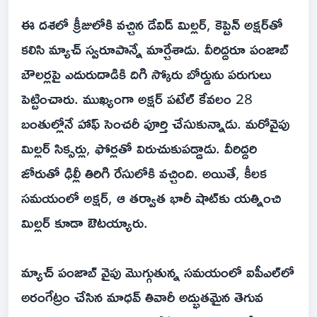
ఈ దశలో క్రీజులోకి వచ్చిన డేవిడ్ మిల్లర్, కెప్టెన్ అక్షర్‌తో
కలిసి మ్యాచ్ స్వరూపాన్నే మార్చేశాడు. వీరిద్దరూ పంజాబ్
బౌలర్లపై ఎదురుదాడికి దిగి స్కోరు బోర్డును పరుగులు
పెట్టించారు. ముఖ్యంగా అక్షర్ పటేల్ కేవలం 28
బంతుల్లోనే హాఫ్ సెంచరీ పూర్తి చేసుకున్నాడు. మరోవైపు
మిల్లర్ సిక్సర్లు, ఫోర్లతో విరుచుకుపడ్డాడు. వీరిద్దరి
జోరుతో ఢిల్లీ తిరిగి రేసులోకి వచ్చింది. అయితే, కీలక
సమయంలో అక్షర్, ఆ తర్వాత భారీ షాట్‌కు యత్నించి
మిల్లర్ కూడా ఔటయ్యారు.
మ్యాచ్ పంజాబ్ వైపు మొగ్గుతున్న సమయంలో ఐపీఎల్‌లో
అరంగేట్రం చేసిన మాధవ్ తివారీ అద్భుతమైన తెగువ