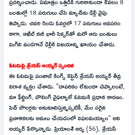
ప్రదర్శించాడు. ఏమాత్రం ఒత్తిడికి గురికాకుండా కేవలం 8
బంతుల్లో 18 పరుగులు చేసి మ్యాచ్‌ను ఢిల్లీ వైపు
తిప్పాడు. చివరి రెండు ఓవర్లలో 17 పరుగులు అవసరం
కాగా, ఆఖిబ్ నబీ భారీ సిక్సర్‌తో మరో ఆరు బంతులు
మిగిలి ఉండగానే ఢిల్లీకి విజయాన్ని ఖాయం చేశాడు.
ఓటమిపై శ్రేయస్ అయ్యర్ స్పందన
ఈ ఓటమిపై పంజాబ్ కింగ్స్ కెప్టెన్ శ్రేయస్ అయ్యర్ తీవ్ర
నిరాశ వ్యక్తం చేశాడు. "దాపరికం లేకుండా చెప్పాలంటే,
మా ఫీల్డింగ్, బౌలింగ్ వైఫల్యాలే ఓటమికి ప్రధాన కారణం.
పిచ్ బౌలర్లకు అనుకూలిస్తున్నప్పటికీ, మేం సరైన
ప్రణాళికలను అమలు చేయడంలో విఫలమయ్యాం" అని
అయ్యర్ పేర్కొన్నాడు. ప్రియాంశ్ ఆర్య (56), శ్రేయస్