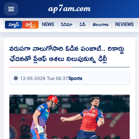
న్యూస్
షార్ట్స్
NEWS
సినిమా
ఏపీ
తెలంగాణ
REVIEWS
వరుసగా నాలుగోసారి ఓడిన పంజాబ్.. రికార్డు
ఛేదనతో ప్లేఆఫ్ ఆశలు నిలుపుకున్న ఢిల్లీ
12-05-2026 Tue 06:37
Sports