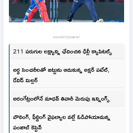
ADVERTISEMENT
211 పరుగుల లక్ష్యాన్ని ఛేదించిన ఢిల్లీ క్యాపిటల్స్
అర్ధ సెంచరీలతో జట్టును ఆదుకున్న అక్షర్ పటేల్,
డేవిడ్ మిల్లర్
అరంగేట్రంలోనే మాధవ్ తివారీ మెరుపు ఇన్నింగ్స్
బౌలింగ్, ఫీల్డింగ్ వైఫల్యాల వల్లే ఓడిపోయామన్న
పంజాబ్ కెప్టెన్