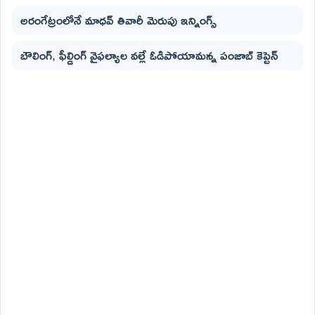
అరంగేట్రంలోనే మాధవ్ తివారీ మెరుపు ఇన్నింగ్స్
బౌలింగ్, ఫీల్డింగ్ వైఫల్యాల వల్లే ఓడిపోయామన్న పంజాబ్ కెప్టెన్