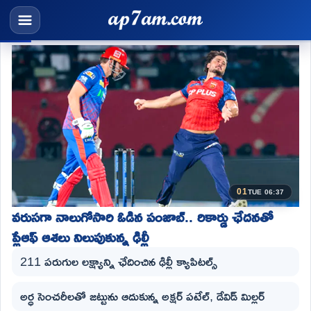
01
TUE 06:37
వరుసగా నాలుగోసారి ఓడిన పంజాబ్.. రికార్డు ఛేదనతో
ప్లేఆఫ్ ఆశలు నిలుపుకున్న ఢిల్లీ
211 పరుగుల లక్ష్యాన్ని ఛేదించిన ఢిల్లీ క్యాపిటల్స్
అర్ధ సెంచరీలతో జట్టును ఆదుకున్న అక్షర్ పటేల్, డేవిడ్ మిల్లర్