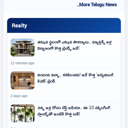
..More Telugu News
Realty
తక్కువ స్థలంలో ఎక్కువ సౌకర్యాలు.. డ్యూప్లెక్స్ ఇళ్ల
నిర్మాణంలో కొత్త ట్రెండ్స్ ఇవే!
12 minutes ago
వంటగది ఉన్నా.. కనిపించదు! ఇదే కొత్త 'ఇన్విజిబుల్
కిచెన్' ట్రెండ్
2 days ago
చిన్న ఇళ్ల కోసం బెస్ట్ ఐడియా.. ఈ 10 హ్యాంగింగ్
ప్లాంట్స్‌తో ఇంటికి కొత్త లుక్!