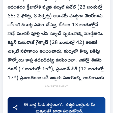
అనంతరం క్రీజులోకి వచ్చిన ఉర్విల్ పటేల్ (23 బంతుల్లో
65; 2 ఫోర్లు, 8 సిక్సర్లు) ఆకాశమే హద్దుగా చెలరేగాడు.
ఐపీఎల్ రికార్డు సమం చేస్తూ, కేవలం 13 బంతుల్లోనే
హాఫ్ సెంచరీ పూర్తి చేసి మ్యాచ్ స్వరూపాన్ని మార్చేశాడు.
కెప్టెన్ రుతురాజ్ గైక్వాడ్ (28 బంతుల్లో 42) అతనికి
చక్కటి సహకారం అందించాడు. మధ్యలో కొన్ని వికెట్లు
కోల్పోయి కాస్త తడబడినట్టు కనిపించినా, చివర్లో శివమ్
దూబే (7 బంతుల్లో 15*), ప్రశాంత్ వీర్ (12 బంతుల్లో
17*) ప్రశాంతంగా ఆడి జట్టుకు విజయాన్ని అందించారు
ADVERTISEMENT
ఈ వార్త మీకు నచ్చిందా?.. నచ్చిన వార్తలను మీ
మిత్రులతో కూడా పంచుకోండి.