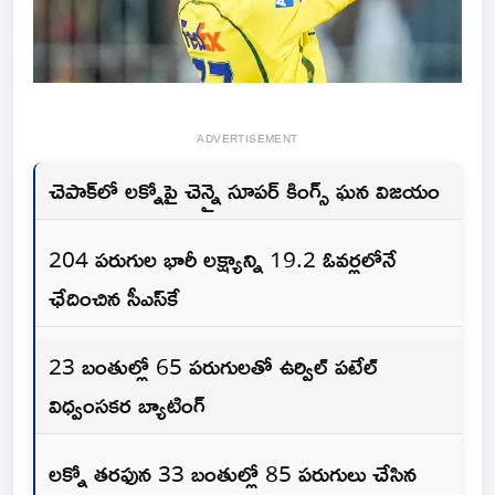
ADVERTISEMENT
చెపాక్‌లో లక్నోపై చెన్నై సూపర్ కింగ్స్ ఘన విజయం
204 పరుగుల భారీ లక్ష్యాన్ని 19.2 ఓవర్లలోనే
ఛేదించిన సీఎస్‌కే
23 బంతుల్లో 65 పరుగులతో ఉర్విల్ పటేల్
విధ్వంసకర బ్యాటింగ్
లక్నో తరఫున 33 బంతుల్లో 85 పరుగులు చేసిన