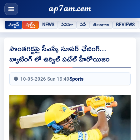
న్యూస్
షార్ట్స్
NEWS
సినిమా
ఏపీ
తెలంగాణ
REVIEWS
సొంతగడ్డపై సీఎస్కే సూపర్ ఛేజింగ్...
బ్యాటింగ్ లో ఉర్విల్ పటేల్ హీరోయిజం
10-05-2026 Sun 19:49
Sports