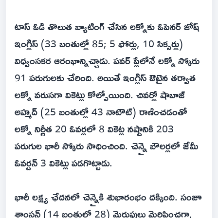
టాస్ ఓడి తొలుత బ్యాటింగ్ చేసిన లక్నోకు ఓపెనర్ జోష్
ఇంగ్లిస్ (33 బంతుల్లో 85; 5 ఫోర్లు, 10 సిక్సర్లు)
విధ్వంసకర ఆరంభాన్నిచ్చాడు. పవర్ ప్లేలోనే లక్నో స్కోరు
91 పరుగులకు చేరింది. అయితే ఇంగ్లిస్ ఔటైన తర్వాత
లక్నో వరుసగా వికెట్లు కోల్పోయింది. చివర్లో షాబాజ్
అహ్మద్ (25 బంతుల్లో 43 నాటౌట్) రాణించడంతో
లక్నో నిర్ణీత 20 ఓవర్లలో 8 వికెట్ల నష్టానికి 203
పరుగుల భారీ స్కోరు సాధించింది. చెన్నై బౌలర్లలో జేమీ
ఓవర్టన్ 3 వికెట్లు పడగొట్టాడు.
భారీ లక్ష్య ఛేదనలో చెన్నైకి శుభారంభం దక్కింది. సంజూ
శాంసన్ (14 బంతుల్లో 28) మెరుపులు మెరిపించగా,