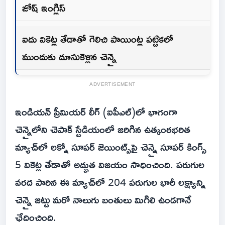
జోష్ ఇంగ్లిస్
ఐదు వికెట్ల తేడాతో గెలిచి పాయింట్ల పట్టికలో
ముందుకు దూసుకెళ్లిన చెన్నై
ADVERTISEMENT
ఇండియన్ ప్రీమియర్ లీగ్ (ఐపీఎల్)లో భాగంగా
చెన్నైలోని చెపాక్ స్టేడియంలో జరిగిన ఉత్కంఠభరిత
మ్యాచ్‌లో లక్నో సూపర్ జెయింట్స్‌పై చెన్నై సూపర్ కింగ్స్
5 వికెట్ల తేడాతో అద్భుత విజయం సాధించింది. పరుగుల
వరద పారిన ఈ మ్యాచ్‌లో 204 పరుగుల భారీ లక్ష్యాన్ని
చెన్నై జట్టు మరో నాలుగు బంతులు మిగిలి ఉండగానే
ఛేదించింది.