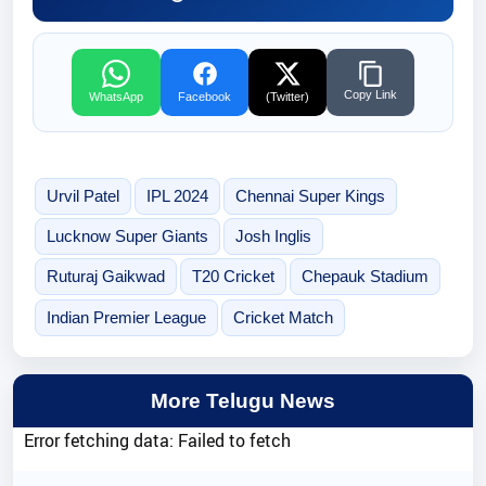
Copy Link
WhatsApp
Facebook
(Twitter)
Urvil Patel
IPL 2024
Chennai Super Kings
Lucknow Super Giants
Josh Inglis
Ruturaj Gaikwad
T20 Cricket
Chepauk Stadium
Indian Premier League
Cricket Match
More Telugu News
Error fetching data: Failed to fetch