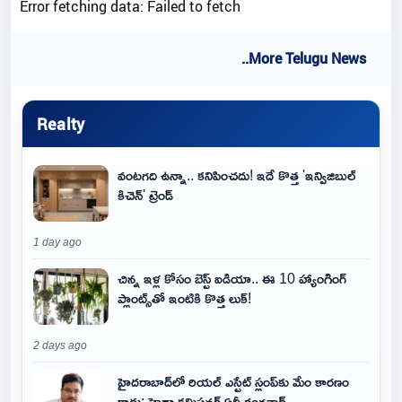
Error fetching data: Failed to fetch
..More Telugu News
Realty
వంటగది ఉన్నా.. కనిపించదు! ఇదే కొత్త 'ఇన్విజిబుల్
కిచెన్' ట్రెండ్
1 day ago
చిన్న ఇళ్ల కోసం బెస్ట్ ఐడియా.. ఈ 10 హ్యాంగింగ్
ప్లాంట్స్‌తో ఇంటికి కొత్త లుక్!
2 days ago
హైదరాబాద్‌లో రియల్ ఎస్టేట్ స్లంప్‌కు మేం కారణం
కాదు: హైడ్రా కమిషనర్ ఏవీ రంగనాథ్