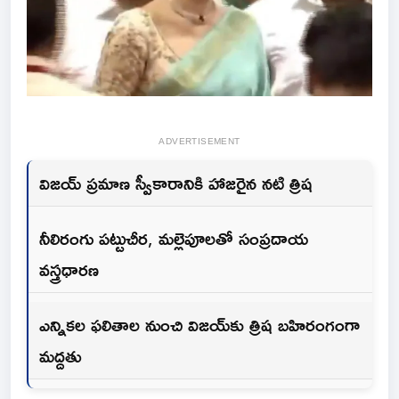
ADVERTISEMENT
విజయ్ ప్రమాణ స్వీకారానికి హాజరైన నటి త్రిష
నీలిరంగు పట్టుచీర, మల్లెపూలతో సంప్రదాయ
వస్త్రధారణ
ఎన్నికల ఫలితాల నుంచి విజయ్‌కు త్రిష బహిరంగంగా
మద్దతు