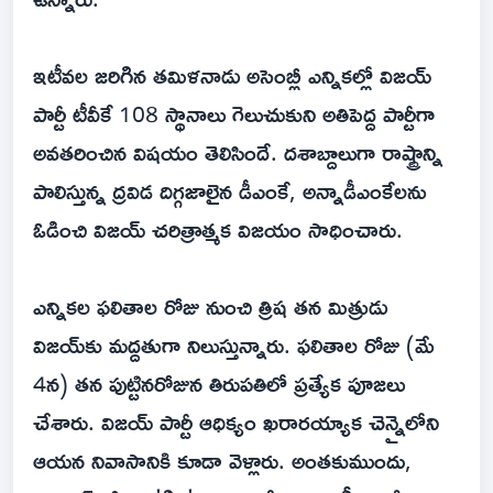
ఇటీవల జరిగిన తమిళనాడు అసెంబ్లీ ఎన్నికల్లో విజయ్
పార్టీ టీవీకే 108 స్థానాలు గెలుచుకుని అతిపెద్ద పార్టీగా
అవతరించిన విషయం తెలిసిందే. దశాబ్దాలుగా రాష్ట్రాన్ని
పాలిస్తున్న ద్రవిడ దిగ్గజాలైన డీఎంకే, అన్నాడీఎంకేలను
ఓడించి విజయ్ చరిత్రాత్మక విజయం సాధించారు.
ఎన్నికల ఫలితాల రోజు నుంచి త్రిష తన మిత్రుడు
విజయ్‌కు మద్దతుగా నిలుస్తున్నారు. ఫలితాల రోజు (మే
4న) తన పుట్టినరోజున తిరుపతిలో ప్రత్యేక పూజలు
చేశారు. విజయ్ పార్టీ ఆధిక్యం ఖరారయ్యాక చెన్నైలోని
ఆయన నివాసానికి కూడా వెళ్లారు. అంతకుముందు,