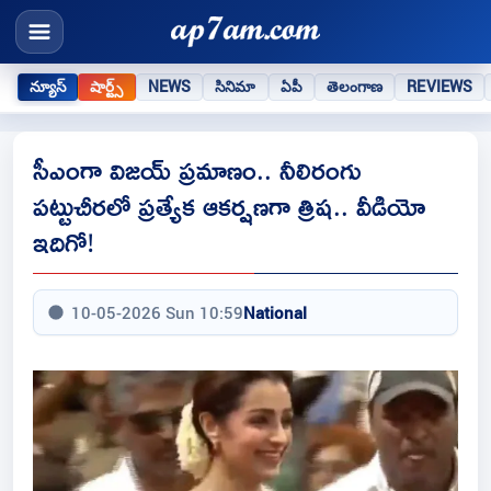
న్యూస్
షార్ట్స్
NEWS
సినిమా
ఏపీ
తెలంగాణ
REVIEWS
సీఎంగా విజయ్ ప్రమాణం.. నీలిరంగు
పట్టుచీరలో ప్రత్యేక ఆకర్షణగా త్రిష.. వీడియో
ఇదిగో!
10-05-2026 Sun 10:59
National