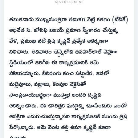
ADVERTISEMENT
తమిళనాడు ముఖ్యమంత్రిగా తమిళగ వెట్రి కళగం (టీవీకే)
అధినేత సి. జోసెఫ్ విజయ్ ప్రమాణ స్వీకారం చేస్తున్న
వేళ, ప్రముఖ నటి త్రిష కృష్ణన్ ప్రత్యేక ఆకర్షణగా
నిలిచారు. ఆదివారం చెన్నైలోని జవహర్‌లాల్ నెహ్రూ
స్టేడియంలో జరిగిన ఈ కార్యక్రమానికి ఆమె
హాజరయ్యారు. నీలిరంగు కంచి పట్టుచీర, జడలో
మల్లెపూలు, వజ్రాలు, కెంపుల నెక్లెస్‌తో
సాంప్రదాయబద్ధంగా ముస్తాబై అందరి దృష్టిని
ఆకర్షించారు. ఈ చారిత్రక ఘట్టాన్ని చూసేందుకు ఎంతో
ఆసక్తిగా ఎదురుచూస్తున్నానని కార్యక్రమానికి ముందు త్రిష
పేర్కొన్నారు. ఆమె వెంట తల్లి ఉమా కృష్ణన్ కూడా
ఉన్నారు.