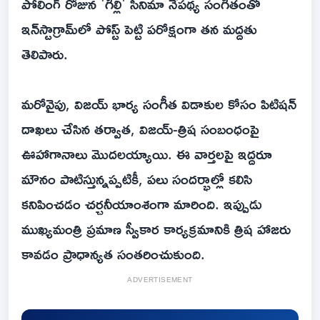
పోలింగ్ రోజున 'గిల్లి' సినిమా నేపథ్య సంగీతంతో
ఇన్‌స్టాగ్రామ్‌లో పోస్ట్ పెట్టి పరోక్షంగా తన మద్దతు
తెలిపారు.
మరోవైపు, విజయ్ భార్య సంగీత విడాకుల కోసం పిటిషన్
దాఖలు చేసిన తర్వాత, విజయ్-త్రిష సంబంధంపై
ఊహాగానాలు మొదలయ్యాయి. ఈ వార్తలపై ఇద్దరూ
మౌనం పాటిస్తున్నప్పటికీ, పలు సందర్భాల్లో కలిసి
కనిపించడం చర్చనీయాంశంగా మారింది. ఇప్పుడు
ముఖ్యమంత్రి ప్రమాణ స్వీకార కార్యక్రమానికి త్రిష హాజరు
కావడం ప్రాధాన్యత సంతరించుకుంది.
ADVERTISEMENT