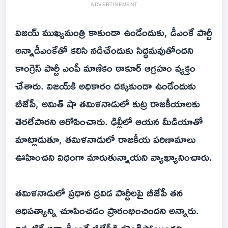
ADVERTISEMENT
విజయ్ ముఖ్యమంత్రి కాకుండా ఉండేందుకు, డీఎంకే పార్టీ
అన్నాడీఎంకేతో కలిసి నడిచేందుకు సిద్ధమవుతోందని
కాంగ్రెస్ పార్టీ ఎంపీ మాణికం ఠాకూర్ ఆగ్రహం వ్యక్తం
చేశారు. విజయ్‌కి అధికారం దక్కకుండా ఉండేందుకు
బీజేపీ, అమిత్ షా తమిళనాడులో కుట్ర రాజకీయాలకు
తెరలేపారని ఆరోపించారు. ఢిల్లీలో ఆయన మీడియాతో
మాట్లాడుతూ, తమిళనాడులో రాజకీయ పరిణామాలు
ఊహించని విధంగా మారుతున్నాయని వ్యాఖ్యానించారు.
తమిళనాడులో ప్రధాన ద్రవిడ పార్టీలపై బీజేపీ తన
ఆధిపత్యాన్ని చూపించడం ప్రారంభించిందని అన్నారు.