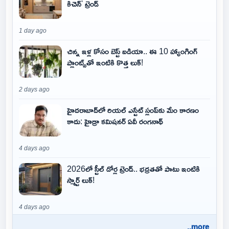
కిచెన్' ట్రెండ్
1 day ago
చిన్న ఇళ్ల కోసం బెస్ట్ ఐడియా.. ఈ 10 హ్యాంగింగ్
ప్లాంట్స్‌తో ఇంటికి కొత్త లుక్!
2 days ago
హైదరాబాద్‌లో రియల్ ఎస్టేట్ స్లంప్‌కు మేం కారణం
కాదు: హైడ్రా కమిషనర్ ఏవీ రంగనాథ్
4 days ago
2026లో స్టీల్ డోర్ల ట్రెండ్.. భద్రతతో పాటు ఇంటికి
స్మార్ట్ లుక్!
4 days ago
..more