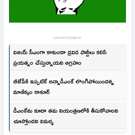
ADVERTISEMENT
విజయ్ సీఎంగా కాకుండా ద్రవిడ పార్టీలు కలిసే
ప్రయత్నం చేస్తున్నాయని ఆగ్రహం
బీజేపీకి ఇప్పటికే అన్నాడీఎంకే లొంగిపోయిందన్న
మాణిక్కం ఠాకూర్
డీఎంకేను కూడా తమ నియంత్రణలోకి తీసుకోవాలని
చూస్తోందని విమర్శ