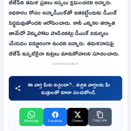
బీజేపీని తమిళ ప్రజలు అస్సలు క్షమించరని అన్నారు.
అధికారం కోసం అన్నాడీఎంకేతో జతకట్టేందుకు డీఎంకే
సిద్ధమవుతోందని ఆరోపించారు. కానీ ఎన్నికల తర్వాత
తామేదో వెన్నుపోటు పొడిచినట్లు డీఎంకే విమర్శలు
చేయడం విడ్డూరంగా ఉందని అన్నారు. తమిళనాడుపై
బీజేపీ ఇప్పటికైనా కుట్రలు మానుకోవాలని సూచించారు.
ADVERTISEMENT
ఈ వార్త మీకు నచ్చిందా?.. నచ్చిన వార్తలను మీ
మిత్రులతో కూడా పంచుకోండి.
Copy Link
WhatsApp
Facebook
(Twitter)