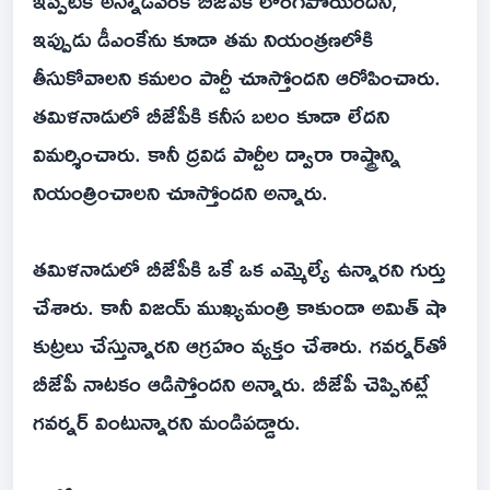
ఇప్పటికే అన్నాడీఎంకే బీజేపీకి లొంగిపోయిందని,
ఇప్పుడు డీఎంకేను కూడా తమ నియంత్రణలోకి
తీసుకోవాలని కమలం పార్టీ చూస్తోందని ఆరోపించారు.
తమిళనాడులో బీజేపీకి కనీస బలం కూడా లేదని
విమర్శించారు. కానీ ద్రవిడ పార్టీల ద్వారా రాష్ట్రాన్ని
నియంత్రించాలని చూస్తోందని అన్నారు.
తమిళనాడులో బీజేపీకి ఒకే ఒక ఎమ్మెల్యే ఉన్నారని గుర్తు
చేశారు. కానీ విజయ్‌ ముఖ్యమంత్రి కాకుండా అమిత్ షా
కుట్రలు చేస్తున్నారని ఆగ్రహం వ్యక్తం చేశారు. గవర్నర్‌తో
బీజేపీ నాటకం ఆడిస్తోందని అన్నారు. బీజేపీ చెప్పినట్లే
గవర్నర్ వింటున్నారని మండిపడ్డారు.