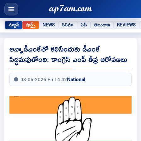
న్యూస్
షార్ట్స్
NEWS
సినిమా
ఏపీ
తెలంగాణ
REVIEWS
అన్నాడీఎంకేతో కలిసేందుకు డీఎంకే
సిద్ధమవుతోంది: కాంగ్రెస్ ఎంపీ తీవ్ర ఆరోపణలు
08-05-2026 Fri 14:42
National