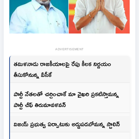
ADVERTISEMENT
తమిళనాడు రాజకీయాలపై రేపు కీలక నిర్ణయం
తీసుకోనున్న వీసీకే
పార్టీ నేతలతో చర్చించాకే మా వైఖరి ప్రకటిస్తామన్న
పార్టీ చీఫ్‌ తిరుమావళవన్
విజయ్ ప్రభుత్వ ఏర్పాటుకు అడ్డుపడబోమన్న స్టాలిన్