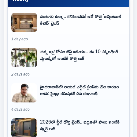
వంటగది ఉన్నా.. కనిపించదు! ఇదే కొత్త 'ఇన్విజిబుల్
కిచెన్' ట్రెండ్
1 day ago
చిన్న ఇళ్ల కోసం బెస్ట్ ఐడియా.. ఈ 10 హ్యాంగింగ్
ప్లాంట్స్‌తో ఇంటికి కొత్త లుక్!
2 days ago
హైదరాబాద్‌లో రియల్ ఎస్టేట్ స్లంప్‌కు మేం కారణం
కాదు: హైడ్రా కమిషనర్ ఏవీ రంగనాథ్
4 days ago
2026లో స్టీల్ డోర్ల ట్రెండ్.. భద్రతతో పాటు ఇంటికి
స్మార్ట్ లుక్!