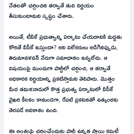
నేతలతో చర్చించిన తర్వాతే తుది నిర్ణయం
తీసుకుంటామని స్పష్టం చేశారు.
అయితే, టీవీకే ప్రభుత్వాన్ని ఏర్పాటు చేయడానికి మద్దతు
కోరితే వీసీకే ఇస్తుందా? అని విలేకరులు అడిగినప్పుడు,
తిరుమావళవన్ నేరుగా సమాధానం ఇవ్వలేదు. ఆ
విషయంపై ముందుగా పార్టీలో చర్చించి, ఆ తర్వాతే
అధికారిక నిర్ణయాన్ని ప్రకటిస్తామని తెలిపారు. మొత్తం
మీద తమిళనాడులో కొత్త ప్రభుత్వ ఏర్పాటులో వీసీకే
వైఖరి కీలకం కానుండగా, రేప‌టి ప్రకటనతో ఉత్కంఠకు
తెరపడే అవకాశం ఉంది.
ఈ అంశంపై చర్చించేందుకు పార్టీ ఉన్నత స్థాయి కమిటీ