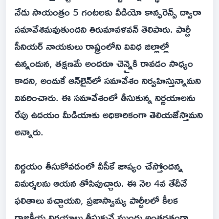
నేడు సాయంత్రం 5 గంటలకు వీడియో కాన్ఫరెన్స్ ద్వారా
సమావేశమవుతుందని తిరుమావళవన్ తెలిపారు. పార్టీ
సీనియర్ నాయకులు రాష్ట్రంలోని వివిధ జిల్లాల్లో
ఉన్నందున, తక్షణమే అందరూ చెన్నైకి రావడం సాధ్యం
కాదని, అందుకే ఆన్‌లైన్‌లో సమావేశం నిర్వహిస్తున్నామని
వివరించారు. ఈ సమావేశంలో తీసుకున్న నిర్ణయాలను
రేపు ఉదయం మీడియాకు అధికారికంగా తెలియజేస్తామని
అన్నారు.
నిర్ణయం తీసుకోవడంలో వీసీకే జాప్యం చేస్తోందన్న
విమర్శలను ఆయన తోసిపుచ్చారు. ఈ నెల‌ 4వ తేదీనే
ఫలితాలు వచ్చాయని, ప్రజాస్వామ్య పార్టీలలో కీలక
రాజకీయ నిర్ణయాలు తీసుకునే ముందు అంతర్గతంగా