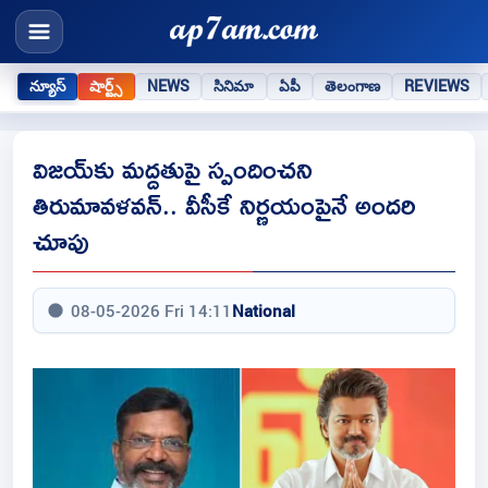
న్యూస్
షార్ట్స్
NEWS
సినిమా
ఏపీ
తెలంగాణ
REVIEWS
విజయ్‌కు మద్దతుపై స్పందించని
తిరుమావళవన్.. వీసీకే నిర్ణయంపైనే అందరి
చూపు
08-05-2026 Fri 14:11
National