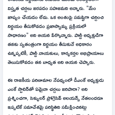
విస్తృత చర్చలు జరపడం సహజమని అన్నారు. "మేం
జాప్యం చేయడం లేదు. ఒక అంశంపై సమష్టిగా చర్చించి
నిర్ణయం తీసుకోవడం ప్రజాస్వామ్య ప్రక్రియలో
సాధారణం" అని ఆయన పేర్కొన్నారు. పార్టీ అధ్యక్షుడిగా
తనకు స్వతంత్రంగా నిర్ణయం తీసుకునే అధికారం
ఉన్నప్పటికీ, పార్టీ నాయకులు, కార్యకర్తల అభిప్రాయాలు
తెలుసుకోవడం తన బాధ్యత అని ఆయన చెప్పారు.
ఈ రాజకీయ పరిణామాల నేపథ్యంలో డీఎంకే అధ్యక్షుడు
ఎంకే స్టాలిన్‌తో ఏమైనా చర్చలు జరిపారా? అని
ప్రశ్నించగా, సెక్యులర్ ప్రోగ్రెసివ్ అలయన్స్ నేతలందరూ
ఇప్పటికే సమావేశమై పరిస్థితిని సమీక్షించినట్లు