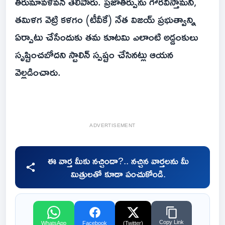
తిరుమావళవన్ తెలిపారు. ప్రజాతీర్పును గౌరవిస్తామని,
తమిళగ వెట్రి కళగం (టీవీకే) నేత విజయ్ ప్రభుత్వాన్ని
ఏర్పాటు చేసేందుకు తమ కూటమి ఎలాంటి అడ్డంకులు
సృష్టించబోదని స్టాలిన్ స్పష్టం చేసినట్లు ఆయన
వెల్లడించారు.
ADVERTISEMENT
ఈ వార్త మీకు నచ్చిందా?.. నచ్చిన వార్తలను మీ
మిత్రులతో కూడా పంచుకోండి.
Copy Link
WhatsApp
Facebook
(Twitter)