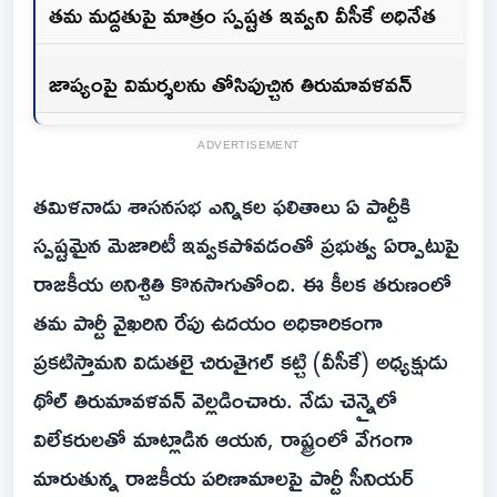
తమ మద్దతుపై మాత్రం స్పష్టత ఇవ్వని వీసీకే అధినేత‌
జాప్యంపై విమర్శలను తోసిపుచ్చిన తిరుమావళవన్
ADVERTISEMENT
తమిళనాడు శాసనసభ ఎన్నికల ఫలితాలు ఏ పార్టీకి
స్పష్టమైన మెజారిటీ ఇవ్వకపోవడంతో ప్రభుత్వ ఏర్పాటుపై
రాజకీయ అనిశ్చితి కొనసాగుతోంది. ఈ కీలక తరుణంలో
తమ పార్టీ వైఖరిని రేపు ఉదయం అధికారికంగా
ప్రకటిస్తామని విడుతలై చిరుతైగల్ కట్చి (వీసీకే) అధ్యక్షుడు
థోల్ తిరుమావళవన్ వెల్లడించారు. నేడు చెన్నైలో
విలేకరులతో మాట్లాడిన ఆయన, రాష్ట్రంలో వేగంగా
మారుతున్న రాజకీయ పరిణామాలపై పార్టీ సీనియర్