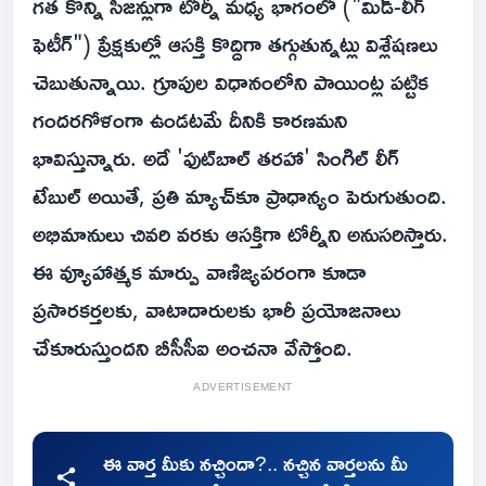
గత కొన్ని సీజన్లుగా టోర్నీ మధ్య భాగంలో ("మిడ్-లీగ్
ఫెటీగ్") ప్రేక్షకుల్లో ఆసక్తి కొద్దిగా తగ్గుతున్నట్లు విశ్లేషణలు
చెబుతున్నాయి. గ్రూపుల విధానంలోని పాయింట్ల పట్టిక
గందరగోళంగా ఉండటమే దీనికి కారణమని
భావిస్తున్నారు. అదే 'ఫుట్‌బాల్ తరహా' సింగిల్ లీగ్
టేబుల్ అయితే, ప్రతి మ్యాచ్‌కూ ప్రాధాన్యం పెరుగుతుంది.
అభిమానులు చివరి వరకు ఆసక్తిగా టోర్నీని అనుసరిస్తారు.
ఈ వ్యూహాత్మక మార్పు వాణిజ్యపరంగా కూడా
ప్రసారకర్తలకు, వాటాదారులకు భారీ ప్రయోజనాలు
చేకూరుస్తుందని బీసీసీఐ అంచనా వేస్తోంది.
ADVERTISEMENT
ఈ వార్త మీకు నచ్చిందా?.. నచ్చిన వార్తలను మీ