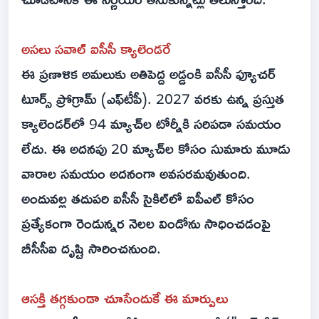
అసలు సవాల్ ఐసీసీ క్యాలెండరే
ఈ ప్రణాళిక అమలుకు అతిపెద్ద అడ్డంకి ఐసీసీ ఫ్యూచర్
టూర్స్ ప్రోగ్రామ్ (ఎఫ్‌టీపీ). 2027 వరకు ఉన్న ప్రస్తుత
క్యాలెండర్‌లో 94 మ్యాచ్‌ల టోర్నీకి సరిపడా సమయం
లేదు. ఈ అదనపు 20 మ్యాచ్‌ల కోసం సుమారు మూడు
వారాల సమయం అదనంగా అవసరమవుతుంది.
అందువల్ల తదుపరి ఐసీసీ సైకిల్‌లో ఐపీఎల్ కోసం
ప్రత్యేకంగా రెండున్నర నెలల విండోను సాధించడంపై
బీసీసీఐ దృష్టి సారించనుంది.
ఆసక్తి తగ్గకుండా చూసేందుకే ఈ మార్పులు