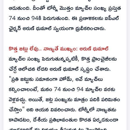
ఆడుతుంది. దీంతో టోర్నీ మొత్తం మ్యాచ్‌ల సంఖ్య ప్రస్తుత
74 నుంచి 94కి పెరుగుతుంది. ఈ ప్రణాళికలను ఐపీఎల్
ఛైర్మన్ అరుణ్ ధుమాల్ స్వయంగా ధ్రువీకరించారు.
కొత్త జట్లు లేవు.. నాణ్యతే ముఖ్యం: అరుణ్ ధుమాల్
మ్యాచ్‌ల సంఖ్య పెరుగుతున్నప్పటికీ, కొత్త ఫ్రాంచైజీలను
చేర్చే ఆలోచన లేదని అరుణ్ ధుమాల్ స్పష్టం చేశారు.
"ప్రతి జట్టుకు సమానంగా హోమ్, అవే మ్యాచ్‌లు
కల్పించాలంటే, మనం 74 నుంచి 94 మ్యాచ్‌ల వరకు
వెళ్లవచ్చు. అయితే, జట్ల సంఖ్యను మాత్రం పదికి పరిమితం
చేస్తాం" అని ఆయన వివరించారు. టోర్నీలో నాణ్యతను
కాపాడటం, దేశీయ ప్రతిభావంతుల కొరత ఏర్పడకుండా
చూడటానికే ఈ నిర్ణయం తీసుకున్నట్లు తెలుస్తోంది.