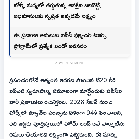
టోర్నీ మధ్యలో తగ్గుతున్న ఆసక్తిని నిలబెట్టి,
అభిమానులకు స్పష్టత ఇవ్వడమే లక్ష్యం
ఈ ప్రణాళిక అమలుకు ఐసీసీ ఫ్యూచర్ టూర్స్
ప్రోగ్రామ్‌లో ప్రత్యేక విండో అవసరం
ADVERTISEMENT
ప్రపంచంలోనే అత్యంత ఆదరణ పొందిన టీ20 లీగ్
ఐపీఎల్ స్వరూపాన్ని సమూలంగా మార్చేందుకు బీసీసీఐ
భారీ ప్రణాళికలు రచిస్తోంది. 2028 సీజన్ నుంచి
టోర్నీలో మ్యాచ్‌ల సంఖ్యను ఏకంగా 94కి పెంచాలని,
పది జట్లకు పూర్తిస్థాయిలో హోమ్ అండ్ అవే ఫార్మాట్‌ను
అమలు చేయాలని లక్ష్యంగా పెట్టుకుంది. ఈ మార్పు