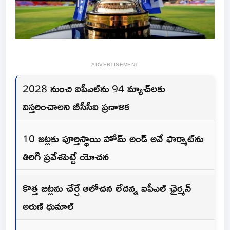
ADVERTISEMENT
2028 నుంచి ఐపీఎల్‌ను 94 మ్యాచ్‌లకు
విస్తరించాలని బీసీసీఐ ప్రణాళిక
10 జట్లకు పూర్తిస్థాయి హోమ్ అండ్ అవే ఫార్మాట్‌ను
తిరిగి ప్రవేశపెట్టే యోచన
కొత్త జట్లను చేర్చే ఆలోచన లేదన్న‌ ఐపీఎల్ ఛైర్మన్
అరుణ్ ధుమాల్