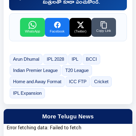
మిత్రులతో కూడా పంచుకోండి.
Copy Link
WhatsApp
Facebook
(Twitter)
Arun Dhumal
IPL 2028
IPL
BCCI
Indian Premier League
T20 League
Home and Away Format
ICC FTP
Cricket
IPL Expansion
More Telugu News
Error fetching data: Failed to fetch