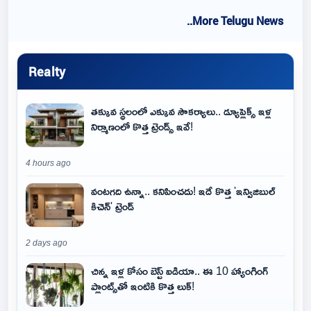
..More Telugu News
Realty
తక్కువ స్థలంలో ఎక్కువ సౌకర్యాలు.. డ్యూప్లెక్స్ ఇళ్ల
నిర్మాణంలో కొత్త ట్రెండ్స్ ఇవే!
4 hours ago
వంటగది ఉన్నా.. కనిపించదు! ఇదే కొత్త 'ఇన్విజిబుల్
కిచెన్' ట్రెండ్
2 days ago
చిన్న ఇళ్ల కోసం బెస్ట్ ఐడియా.. ఈ 10 హ్యాంగింగ్
ప్లాంట్స్‌తో ఇంటికి కొత్త లుక్!