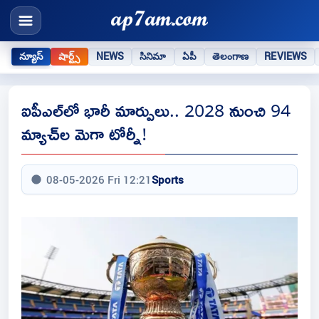
న్యూస్
షార్ట్స్
NEWS
సినిమా
ఏపీ
తెలంగాణ
REVIEWS
ఐపీఎల్‌లో భారీ మార్పులు.. 2028 నుంచి 94
మ్యాచ్‌ల మెగా టోర్నీ!
08-05-2026 Fri 12:21
Sports