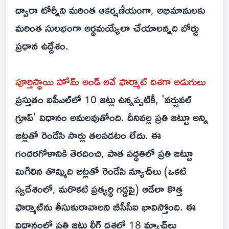
ద్వారా టోర్నీని మరింత ఆకర్షణీయంగా, అభిమానులకు
మరింత సులభంగా అర్థమయ్యేలా చేయాలన్నది బోర్డు
ప్రధాన ఉద్దేశం.
పూర్తిస్థాయి హోమ్ అండ్ అవే ఫార్మాట్‌ దిశగా అడుగులు
ప్రస్తుతం ఐపీఎల్‌లో 10 జట్లు ఉన్నప్పటికీ, 'వర్చువల్
గ్రూప్' విధానం అమలవుతోంది. దీనివల్ల ప్రతి జట్టూ అన్ని
జట్లతో రెండేసి సార్లు తలపడటం లేదు. ఈ
గందరగోళానికి తెరదించి, పాత పద్ధతిలో ప్రతి జట్టూ
మిగిలిన తొమ్మిది జట్లతో రెండేసి మ్యాచ్‌లు (ఒకటి
స్వదేశంలో, మరొకటి ప్రత్యర్థి గడ్డపై) ఆడేలా కొత్త
ఫార్మాట్‌ను తీసుకురావాలని బీసీసీఐ భావిస్తోంది. ఈ
విధానంలో ప్రతి జట్టు లీగ్ దశలో 18 మ్యాచ్‌లు