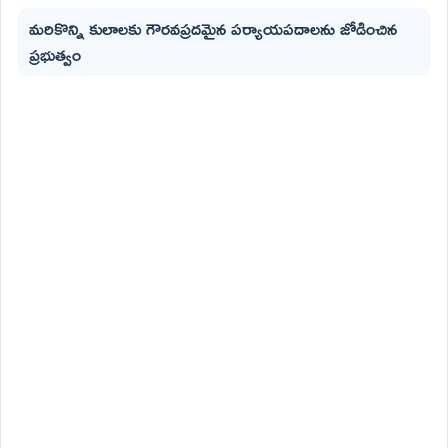
మరికొన్ని కులాలకు గౌరవప్రదమైన పర్యాయపదాలను జోడించిన
ప్రభుత్వం