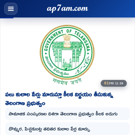
01
FRI 11:38
పలు కులాల పేర్లు మారుస్తూ కీలక నిర్ణయం తీసుకున్న
తెలంగాణ ప్రభుత్వం
సామాజిక సంస్కరణల దిశగా తెలంగాణ ప్రభుత్వం కీలక అడుగు
దొమ్మర, పిచ్చకుంట్ల తదితర కులాల పేర్ల మార్పు