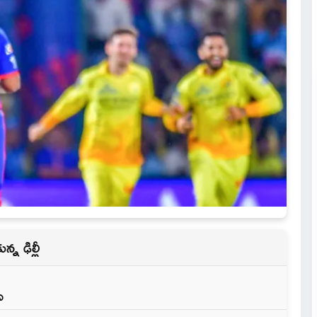
్న ఢిల్లీ
్