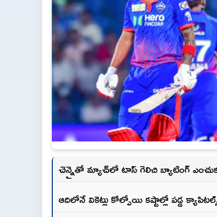
చెన్నైతో మ్యాచ్‌లో టాస్ గెలిచి బ్యాటింగ్ ఎంచుకున
ఆదిలోనే వికెట్లు కోల్పోయి కష్టాల్లో పడ్డ క్యాపిటల్స