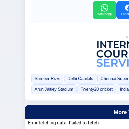
WhatsApp
Face
A
Sameer Rizvi
Delhi Capitals
Chennai Super
Arun Jaitley Stadium
Twenty20 cricket
Indi
More
Error fetching data: Failed to fetch