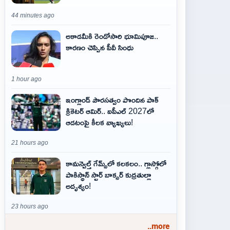
44 minutes ago
అకాడమీకి రెండోసారి భూమిపూజ..
కారణం చెప్పిన పీవీ సింధు
1 hour ago
ఇంగ్లాండ్ పౌరసత్వం పొందిన పాక్
క్రికెటర్ ఆమిర్.. ఐపీఎల్ 2027లో
ఆడటంపై కీలక వ్యాఖ్యలు!
21 hours ago
కామన్వెల్త్ గేమ్స్‌లో కలకలం.. గ్లాస్గోలో
పాకిస్థాన్ స్టార్ బాక్సర్ కుద్రతుల్లా
అదృశ్యం!
23 hours ago
..more