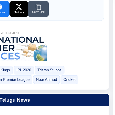
Copy Link
book
(Twitter)
DVERTISEMENT
 Kings
IPL 2026
Tristan Stubbs
an Premier League
Noor Ahmad
Cricket
 Telugu News