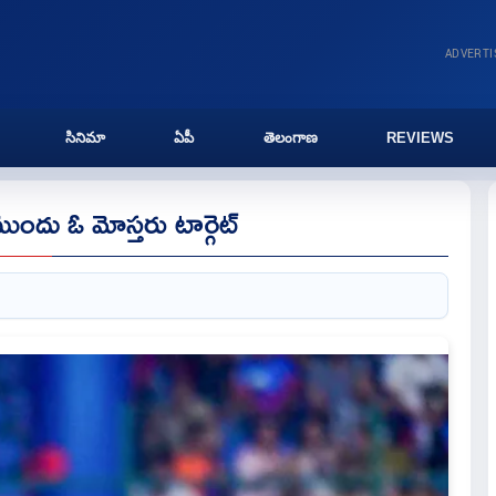
ADVERT
సినిమా
ఏపీ
తెలంగాణ
REVIEWS
కే ముందు ఓ మోస్తరు టార్గెట్