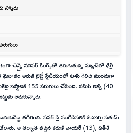
తరు స్కోరు
 పరుగులు
 చెన్నై సూపర్ కింగ్స్‌తో జరుగుతున్న మ్యాచ్‌లో ఢిల్లీ
త మైదానం అరుణ్ జైట్లీ స్టేడియంలో టాస్ గెలిచి ముందుగా
వికెట్ల నష్టానికి 155 పరుగులు చేసింది. సమీర్ రిజ్వీ (40
ో జట్టును ఆదుకున్నారు.
 ఎదురుదెబ్బ తగిలింది. పవర్ ప్లే ముగిసేసరికి ఓపెనర్లు పతుమ్
ేరారు. ఆ తర్వాత వచ్చిన కరుణ్ నాయర్ (13), నితీశ్