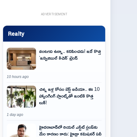
ADVERTISEMENT
Realty
వంటగది ఉన్నా.. కనిపించదు! ఇదే కొత్త
'ఇన్విజిబుల్ కిచెన్' ట్రెండ్
10 hours ago
చిన్న ఇళ్ల కోసం బెస్ట్ ఐడియా.. ఈ 10
హ్యాంగింగ్ ప్లాంట్స్‌తో ఇంటికి కొత్త
లుక్!
1 day ago
హైదరాబాద్‌లో రియల్ ఎస్టేట్ స్లంప్‌కు
మేం కారణం కాదు: హైడ్రా కమిషనర్ ఏవీ