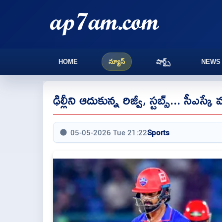
HOME
న్యూస్
షార్ట్స్
NEWS
ఢిల్లీని ఆదుకున్న రిజ్వీ, స్టబ్స్... సీఎస్
05-05-2026 Tue 21:22
Sports