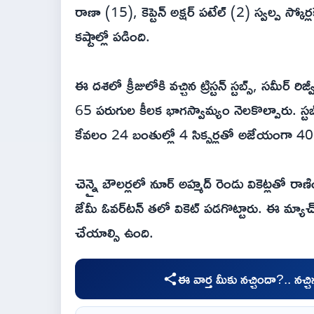
రాణా (15), కెప్టెన్ అక్షర్ పటేల్ (2) స్వల్ప స్కోర
కష్టాల్లో పడింది.
ఈ దశలో క్రీజులోకి వచ్చిన ట్రిస్టన్ స్టబ్స్, సమీర్ రిజ
65 పరుగుల కీలక భాగస్వామ్యం నెలకొల్పారు. స్ట
కేవలం 24 బంతుల్లో 4 సిక్సర్లతో అజేయంగా 40 ప
చెన్నై బౌలర్లలో నూర్ అహ్మద్ రెండు వికెట్లతో రాణ
జేమీ ఓవర్‌టన్ తలో వికెట్ పడగొట్టారు. ఈ మ్యాచ
చేయాల్సి ఉంది.
ఈ వార్త మీకు నచ్చిందా?.. నచ్