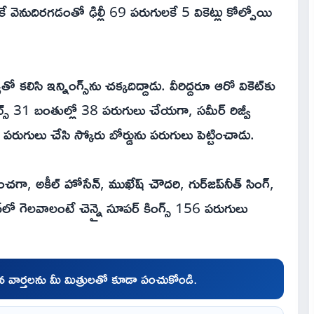
్లకే వెనుదిరగడంతో ఢిల్లీ 69 పరుగులకే 5 వికెట్లు కోల్పోయి
్వీతో కలిసి ఇన్నింగ్స్‌ను చక్కదిద్దాడు. వీరిద్దరూ ఆరో వికెట్‌కు
బ్స్ 31 బంతుల్లో 38 పరుగులు చేయగా, సమీర్ రిజ్వీ
రుగులు చేసి స్కోరు బోర్డును పరుగులు పెట్టించాడు.
ించగా, అకీల్ హోసేన్, ముఖేష్ చౌదరి, గుర్‌జప్‌నీత్ సింగ్,
్‌లో గెలవాలంటే చెన్నై సూపర్ కింగ్స్ 156 పరుగులు
చిన వార్తలను మీ మిత్రులతో కూడా పంచుకోండి.