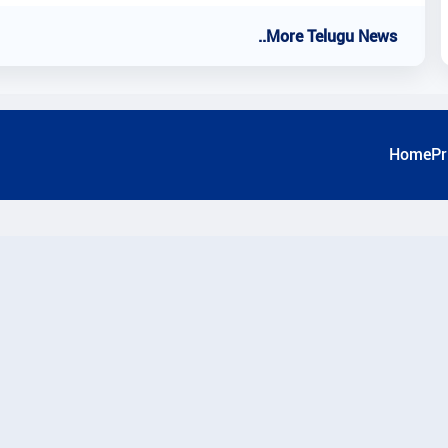
..More Telugu News
Home
Pr