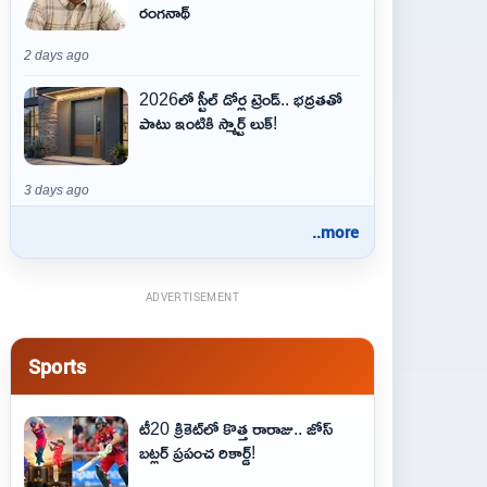
రంగనాథ్
2 days ago
2026లో స్టీల్ డోర్ల ట్రెండ్.. భద్రతతో
పాటు ఇంటికి స్మార్ట్ లుక్!
3 days ago
..more
ADVERTISEMENT
Sports
టీ20 క్రికెట్‌లో కొత్త రారాజు.. జోస్
బట్లర్ ప్ర‌పంచ రికార్డ్‌!