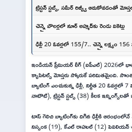
ట్రిస్టన్ స్టబ్స్, సమీర్ రిజ్వ్వీ ఆదుకోవడంతో మోస్
చెన్నై బౌలర్లలో నూర్ అహ్మద్‌కు రెండు వికెట్లు
ఢిల్లీ 20 ఓవర్లలో 155/7.. చెన్నై లక్ష్యం 156
ఇండియన్ ప్రీమియర్ లీగ్ (ఐపీఎల్) 2026లో భాగంగా
క్యాపిటల్స్ మోస్తరు స్కోరుకే పరిమితమైంది. సొం
బ్యాటింగ్ ఎంచుకున్న ఢిల్లీ, నిర్ణీత 20 ఓవర్లలో 7 
నాటౌట్), ట్రిస్టన్ స్టబ్స్ (38) కీలక ఇన్నింగ్స్‌లత
టాస్ గెలిచి బ్యాటింగ్‌కు దిగిన ఢిల్లీకి ఆరంభంలోనే
నిస్సంక (19), కేఎల్ రాహుల్ (12) పెవిలియన్ చ