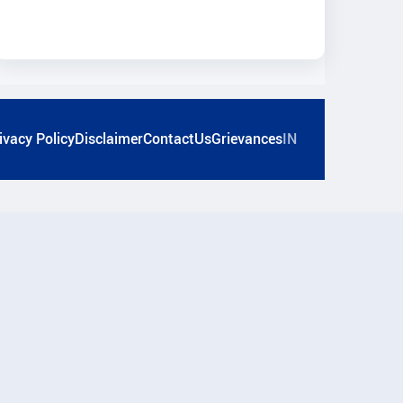
ivacy Policy
Disclaimer
ContactUs
Grievances
IN