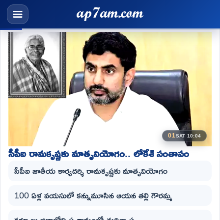
01
SAT 10:04
సీపీఐ రామకృష్ణకు మాతృవియోగం.. లోకేశ్ సంతాపం
సీపీఐ జాతీయ కార్యదర్శి రామకృష్ణకు మాతృవియోగం
100 ఏళ్ల వయసులో కన్నుమూసిన ఆయన తల్లి గౌరమ్మ
కర్నూలు జిల్లాలోని స్వగ్రామంలో తుదిశ్వాస