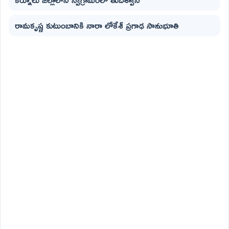
రామకృష్ణ కుటుంబానికి నారా లోకేశ్ ప్రగాఢ సానుభూతి