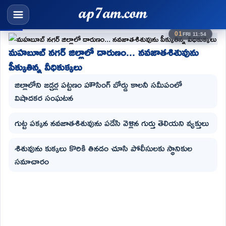
01
FRI 11:54
మహబూబ్ నగర్ జిల్లాలో దారుణం... నవజాతశిశువును
పీక్కుతిన్న వీధికుక్కలు
జిల్లాలోని జడ్చర్ల పట్టణం హౌసింగ్ బోర్డు కాలనీ సమీపంలో
విషాదకర సంఘటన
గుట్ట పక్కన నవజాతశిశువును పడేసి వెళ్లిన గుర్తు తెలియని వ్యక్తులు
శిశువును కుక్కలు కొరికి తినడం చూసి పోలీసులకు స్థానికుల
సమాచారం