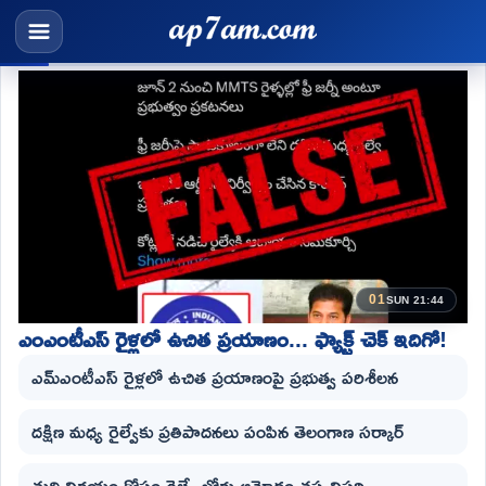
01
SUN 21:44
ఎంఎంటీఎస్ రైళ్లలో ఉచిత ప్రయాణం... ఫ్యాక్ట్ చెక్ ఇదిగో!
ఎమ్ఎంటీఎస్ రైళ్లలో ఉచిత ప్రయాణంపై ప్రభుత్వ పరిశీలన
దక్షిణ మధ్య రైల్వేకు ప్రతిపాదనలు పంపిన తెలంగాణ సర్కార్
తుది నిర్ణయం కోసం రైల్వే బోర్డు ఆమోదం తప్పనిసరి