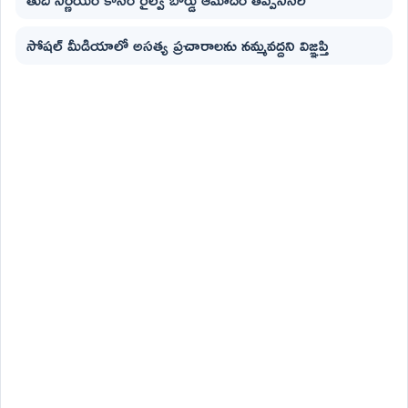
సోషల్ మీడియాలో అసత్య ప్రచారాలను నమ్మవద్దని విజ్ఞప్తి