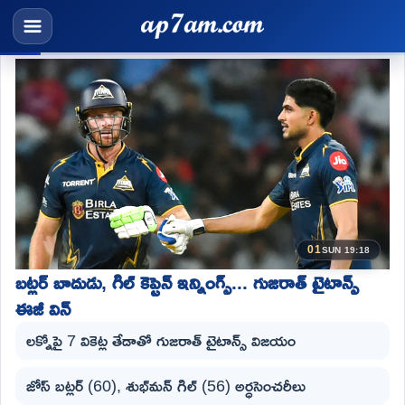
01
SUN 19:18
బట్లర్ బాదుడు, గిల్ కెప్టెన్ ఇన్నింగ్స్... గుజరాత్ టైటాన్స్
ఈజీ విన్
లక్నోపై 7 వికెట్ల తేడాతో గుజరాత్ టైటాన్స్ విజయం
జోస్ బట్లర్ (60), శుభ్‌మన్ గిల్ (56) అర్ధసెంచరీలు