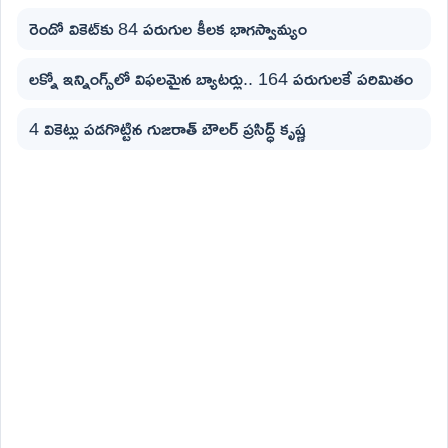
రెండో వికెట్‌కు 84 పరుగుల కీలక భాగస్వామ్యం
లక్నో ఇన్నింగ్స్‌లో విఫలమైన బ్యాటర్లు.. 164 పరుగులకే పరిమితం
4 వికెట్లు పడగొట్టిన గుజరాత్ బౌలర్ ప్రసిద్ధ్ కృష్ణ