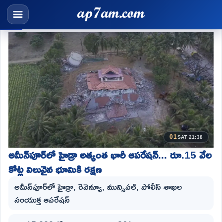
01
SAT 21:38
అమీన్‌పూర్‌లో హైడ్రా అత్యంత భారీ ఆపరేషన్... రూ.15 వేల
కోట్ల విలువైన భూమికి రక్షణ
అమీన్‌పూర్‌లో హైడ్రా, రెవెన్యూ, మున్సిపల్, పోలీస్ శాఖల
సంయుక్త ఆపరేషన్