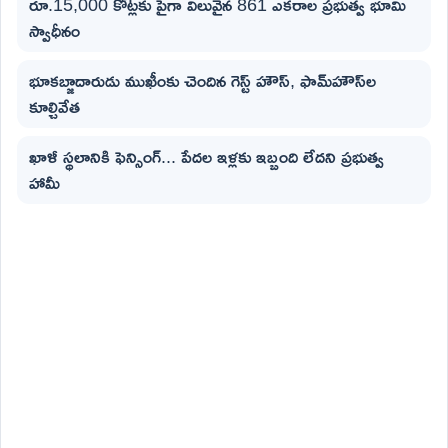
రూ.15,000 కోట్లకు పైగా విలువైన 861 ఎకరాల ప్రభుత్వ భూమి
స్వాధీనం
భూకబ్జాదారుడు ముఖీంకు చెందిన గెస్ట్ హౌస్, ఫామ్‌హౌస్‌ల
కూల్చివేత
ఖాళీ స్థలానికి ఫెన్సింగ్... పేదల ఇళ్లకు ఇబ్బంది లేదని ప్రభుత్వ
హామీ