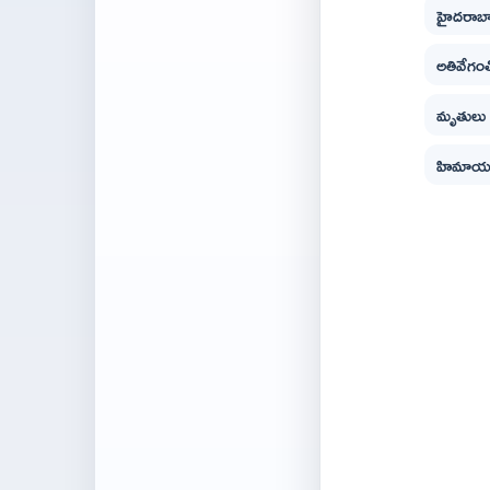
హైదరాబాద
అతివేగంత
మృతులు ప
హిమాయత్ 