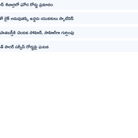
్ శివార్లలో ఘోర రోడ్డు ప్రమాదం
ో బైక్ అదుపుతప్పి ఇద్దరు యువకులు స్పాట్‌డెడ్
ాతబస్తీకి చెందిన సోహెద్, సాహిల్‌గా గుర్తింపు
సాగర్ సర్వీస్ రోడ్డుపై ఘటన