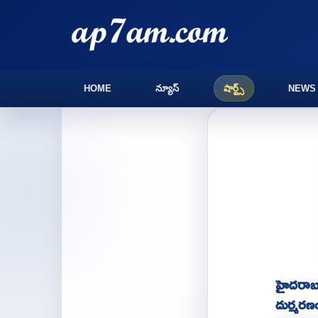
HOME
న్యూస్
షార్ట్స్
NEWS
హైదరాబా
దుర్మరణ