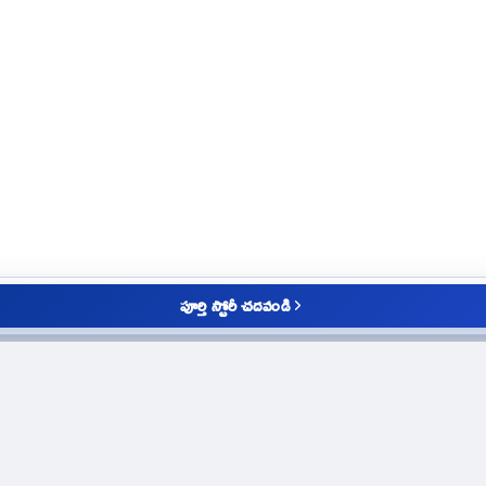
పూర్తి స్టోరీ చదవండి