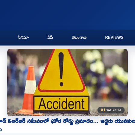
సినిమా
ఏపీ
తెలంగాణ
REVIEWS
01
SAT 20:24
ద్ ఓఆర్ఆర్ సమీపంలో ఘోర రోడ్డు ప్రమాదం... ఇద్దరు యువకు
ం