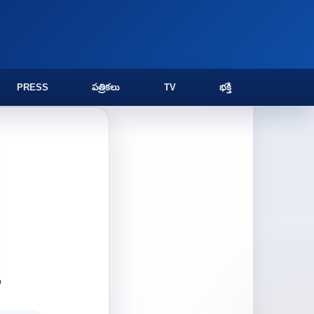
PRESS
పత్రికలు
TV
భక్తి
ల