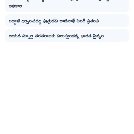
అధికారి
లద్దాఖ్ గర్వించదగ్గ పుత్రుడని రాజ్‌నాథ్ సింగ్ ప్రశంస
ఆయన స్ఫూర్తి తరతరాలకు నిలుస్తుందన్న భారత సైన్యం