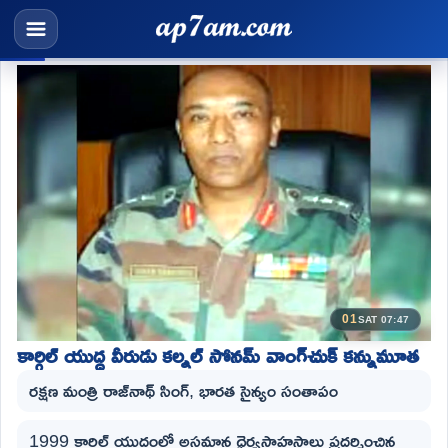
01
SAT 07:47
కార్గిల్ యుద్ధ వీరుడు కల్నల్ సోనమ్ వాంగ్‌చుక్ కన్నుమూత
రక్షణ మంత్రి రాజ్‌నాథ్ సింగ్, భారత సైన్యం సంతాపం
1999 కార్గిల్ యుద్ధంలో అసమాన ధైర్యసాహసాలు ప్రదర్శించిన