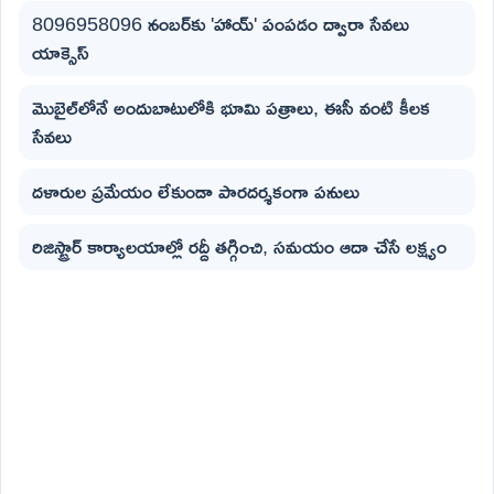
8096958096 నంబర్‌కు 'హాయ్' పంపడం ద్వారా సేవలు
యాక్సెస్
మొబైల్‌లోనే అందుబాటులోకి భూమి పత్రాలు, ఈసీ వంటి కీలక
సేవలు
దళారుల ప్రమేయం లేకుండా పారదర్శకంగా పనులు
రిజిస్ట్రార్ కార్యాలయాల్లో రద్దీ తగ్గించి, సమయం ఆదా చేసే లక్ష్యం