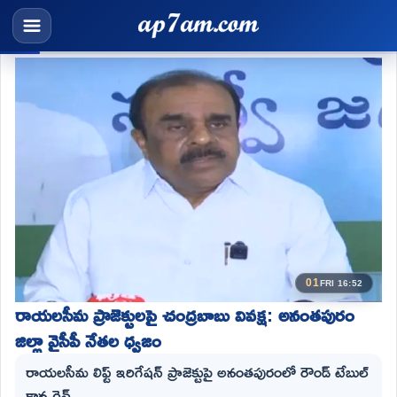
01
FRI 16:52
రాయలసీమ ప్రాజెక్టులపై చంద్రబాబు వివక్ష: అనంతపురం
జిల్లా వైసీపీ నేతల ధ్వజం
రాయలసీమ లిఫ్ట్ ఇరిగేషన్ ప్రాజెక్టుపై అనంతపురంలో రౌండ్ టేబుల్
కాన్ఫరెన్స్