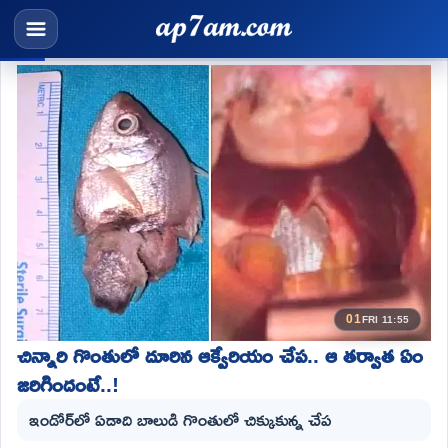
01
FRI 11:55
చిన్నారి గొంతులో దూరిన ఆక్వేరియం చేప.. ఆ తర్వాత ఏం
జరిగిందంటే..!
ఇండోర్‌లో ఏడాది బాలుడి గొంతులో చిక్కుకున్న చేప