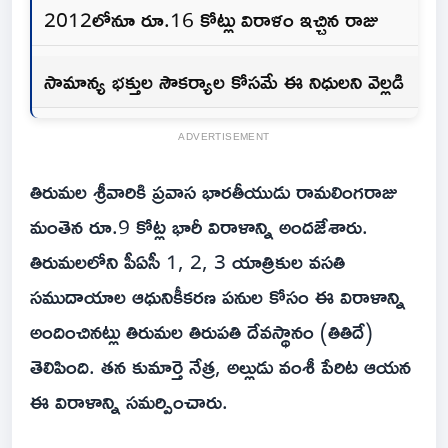
2012లోనూ రూ.16 కోట్లు విరాళం ఇచ్చిన రాజు
సామాన్య భక్తుల సౌకర్యాల కోసమే ఈ నిధులని వెల్లడి
ADVERTISEMENT
తిరుమల శ్రీవారికి ప్రవాస భారతీయుడు రామలింగరాజు
మంతెన రూ.9 కోట్ల భారీ విరాళాన్ని అందజేశారు.
తిరుమలలోని పీఏసీ 1, 2, 3 యాత్రికుల వసతి
సముదాయాల ఆధునికీకరణ పనుల కోసం ఈ విరాళాన్ని
అందించినట్లు తిరుమల తిరుపతి దేవస్థానం (తితిదే)
తెలిపింది. తన కుమార్తె నేత్ర, అల్లుడు వంశీ పేరిట ఆయన
ఈ విరాళాన్ని సమర్పించారు.