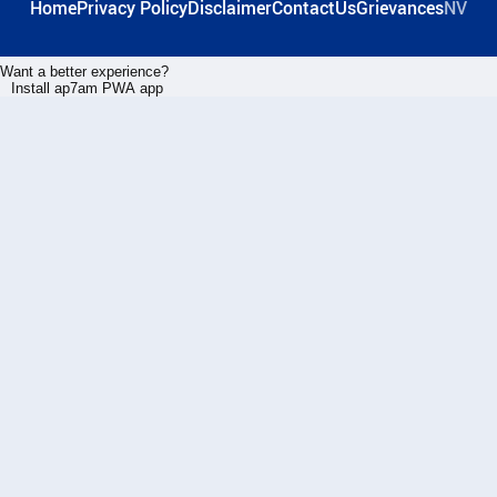
Home
Privacy Policy
Disclaimer
ContactUs
Grievances
NV
Want a better experience?
Install ap7am PWA app