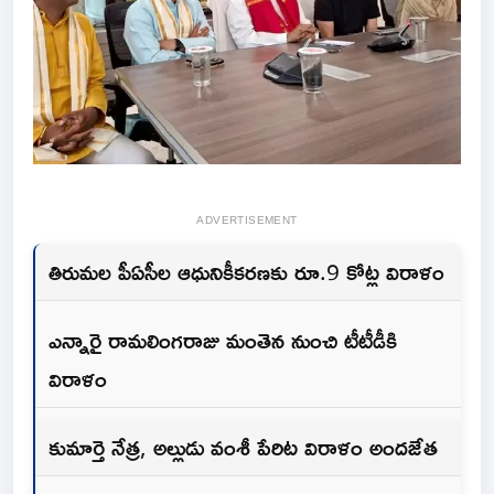
ADVERTISEMENT
తిరుమల పీఏసీల ఆధునికీకరణకు రూ.9 కోట్ల విరాళం
ఎన్నారై రామలింగరాజు మంతెన నుంచి టీటీడీకి
విరాళం
కుమార్తె నేత్ర, అల్లుడు వంశీ పేరిట విరాళం అందజేత