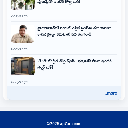
ప్లాంట్స్‌తో ఇంటికి కొత్త లుక్!
2 days ago
హైదరాబాద్‌లో రియల్ ఎస్టేట్ స్లంప్‌కు మేం కారణం
కాదు: హైడ్రా కమిషనర్ ఏవీ రంగనాథ్
4 days ago
2026లో స్టీల్ డోర్ల ట్రెండ్.. భద్రతతో పాటు ఇంటికి
స్మార్ట్ లుక్!
4 days ago
..more
©2026 ap7am.com