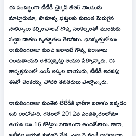
ఈ సందర్భంగా టీటీడీ ఛైర్మన్‌ బీఆర్‌ నాయుడు
మాట్లాడుతూ, సామాన్య భక్తులకు మరింత మెరుగైన
సౌకర్యాలు కల్పించాలనే గొప్ప సంకల్పంతో ముందుకు
వచ్చిన దాతకు కృతజ్ఞతలు తెలిపారు. భవిష్యత్తులోనూ
రామలింగరాజు నుంచి ఇలాంటి గొప్ప విరాళాలు
అందుతాయని ఆశిస్తున్నట్లు ఆయన పేర్కొన్నారు. ఈ
కార్యక్రమంలో ఎంపీ అప్పల నాయుడు, టీటీడీ అదనపు
ఈవో వెంకయ్య చౌదరి తదితరులు పాల్గొన్నారు.
రామలింగరాజు మంతెన టీటీడీకి భారీగా విరాళం ఇవ్వడం
ఇది రెండోసారి. గతంలో 2012వ సంవత్సరంలోనూ
ఆయన రూ.16 కోట్లను విరాళంగా అందజేశారు. కాగా,
ఇటీవల ఆయన కుమార్తె నేత్ర, ఎన్నారై వంశీ గాదిరాజుల