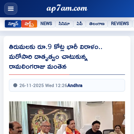
న్యూస్
షార్ట్స్
NEWS
సినిమా
ఏపీ
తెలంగాణ
REVIEWS
తిరుమలకు రూ.9 కోట్ల భారీ విరాళం..
మరోసారి దాతృత్వం చాటుకున్న
రామలింగరాజు మంతెన
26-11-2025 Wed 12:26
Andhra