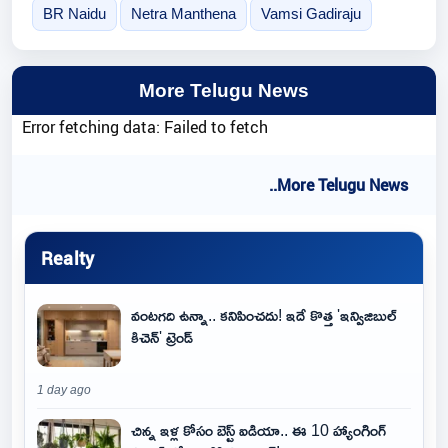
BR Naidu
Netra Manthena
Vamsi Gadiraju
More Telugu News
Error fetching data: Failed to fetch
..More Telugu News
Realty
వంటగది ఉన్నా.. కనిపించదు! ఇదే కొత్త 'ఇన్విజిబుల్
కిచెన్' ట్రెండ్
1 day ago
చిన్న ఇళ్ల కోసం బెస్ట్ ఐడియా.. ఈ 10 హ్యాంగింగ్