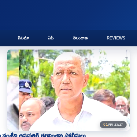
సినిమా
ఏపీ
తెలంగాణ
REVIEWS
01
FRI 23:27
ని వంశీని ఆసుపత్రికి తరలించిన పోలీసులు