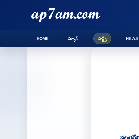
HOME
న్యూస్
షార్ట్స్
NEWS
వల్లభనే