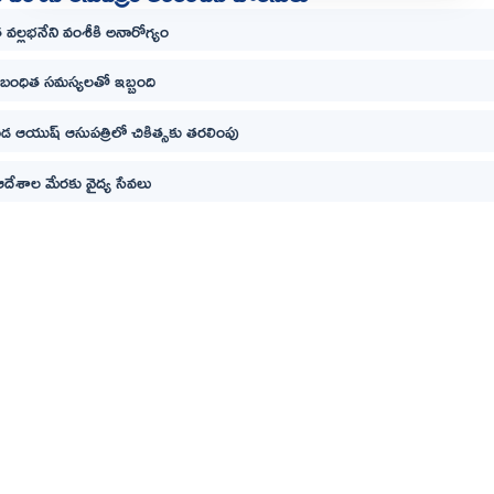
ేత వల్లభనేని వంశీకి అనారోగ్యం
ంబంధిత సమస్యలతో ఇబ్బంది
 ఆయుష్ ఆసుపత్రిలో చికిత్సకు తరలింపు
 ఆదేశాల మేరకు వైద్య సేవలు