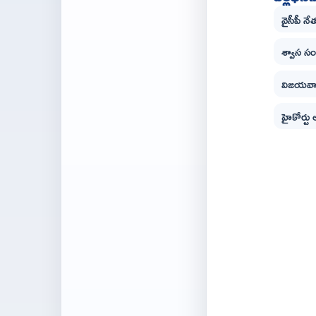
వైసీపీ న
శ్వాస స
విజయవాడ
హైకోర్టు