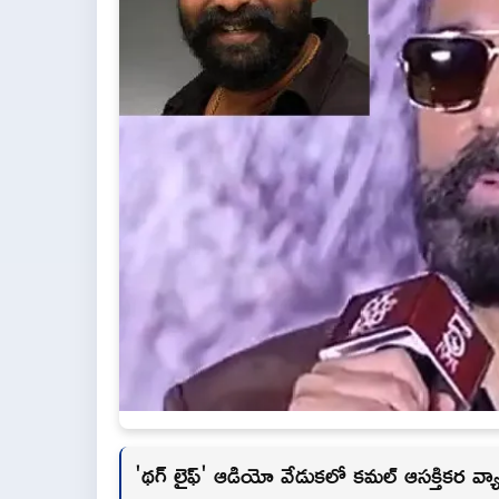
'థగ్ లైఫ్' ఆడియో వేడుకలో కమల్ ఆసక్తికర వ్య