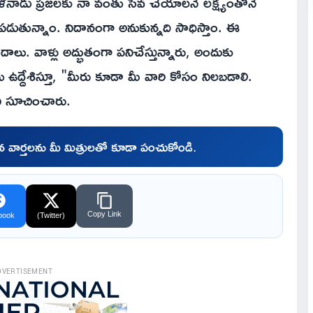
ిళనాడు ప్రజలకు నా వంతు సేవ చేయాలనే లక్ష్యంతోనే
ేపడుతున్నాం. నిదానంగా అనుకున్నది సాధిస్తాం. ఈ
దాలు. వాళ్లు అద్భుతంగా పనిచేస్తున్నారు, అందుకు
 ఉద్దేశిస్తూ, "మీరు కూడా మీ వారి కోసం నిలబడాలి.
ని సూచించారు.
చిన వార్తలను మీ మిత్రులతో కూడా పంచుకోండి.
Copy Link
book
(Twitter)
DVERTISEMENT