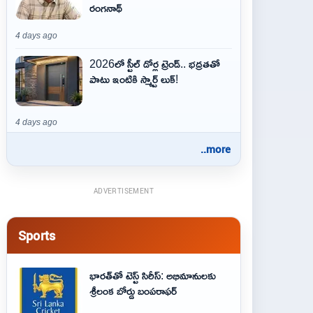
రంగనాథ్
4 days ago
2026లో స్టీల్ డోర్ల ట్రెండ్.. భద్రతతో
పాటు ఇంటికి స్మార్ట్ లుక్!
4 days ago
..more
ADVERTISEMENT
Sports
భారత్‌తో టెస్ట్ సిరీస్: అభిమానులకు
శ్రీలంక బోర్డు బంపరాఫర్