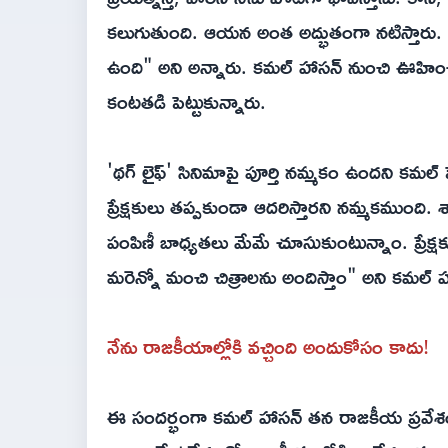
కలుగుతుంది. ఆయన అంత అద్భుతంగా నటిస్తారు. 
ఉంది" అని అన్నారు. కమల్ హాసన్ నుంచి ఊహించన
కంటతడి పెట్టుకున్నారు.
'థగ్ లైఫ్' సినిమాపై పూర్తి నమ్మకం ఉందని కమల్ 
ప్రేక్షకులు తప్పకుండా ఆదరిస్తారని నమ్మకముంది.
పంపిణీ బాధ్యతలు మేమే చూసుకుంటున్నాం. ప్రేక్షకు
మరెన్నో మంచి చిత్రాలను అందిస్తాం" అని కమల్ 
నేను రాజకీయాల్లోకి వచ్చింది అందుకోసం కాదు!
ఈ సందర్భంగా కమల్ హాసన్ తన రాజకీయ ప్రవేశం గ