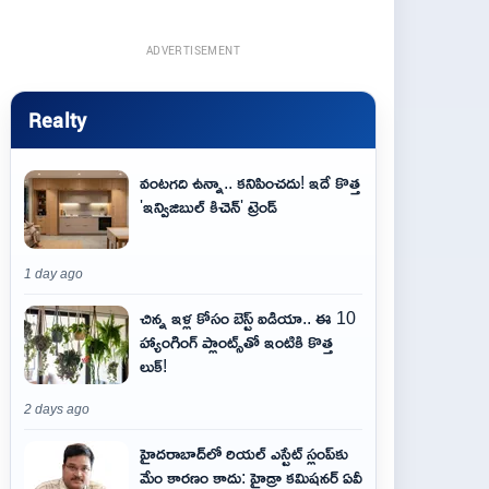
ADVERTISEMENT
Realty
వంటగది ఉన్నా.. కనిపించదు! ఇదే కొత్త
'ఇన్విజిబుల్ కిచెన్' ట్రెండ్
1 day ago
చిన్న ఇళ్ల కోసం బెస్ట్ ఐడియా.. ఈ 10
హ్యాంగింగ్ ప్లాంట్స్‌తో ఇంటికి కొత్త
లుక్!
2 days ago
హైదరాబాద్‌లో రియల్ ఎస్టేట్ స్లంప్‌కు
మేం కారణం కాదు: హైడ్రా కమిషనర్ ఏవీ