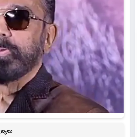
ాఖ్యలు