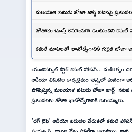
మలయాళ నటుడు జోజూ జార్జ్ నటనపై ప్రశంసల 
జోజూను చూస్తే అసూయగా ఉంటుందని కమల్ వ్
కమల్ మాటలతో భావోద్వేగానికి గురైన జోజూ జార
యూనివర్సల్ స్టార్ కమల్ హాసన్... మణిరత్నం దర్
ఆడియో విడుదల కార్యక్రమం చెన్నైలో ఘనంగా జరిగ
పోషిస్తున్న మలయాళ నటుడు జోజూ జార్జ్‌ నటన గ
ప్రశంసలకు జోజూ భావోద్వేగానికి గురయ్యారు.
'థగ్ లైఫ్' ఆడియో విడుదల వేడుకలో కమల్ హాసన
ప్రయత్నిస్తే, వారిని నేను పోటీగా భావిస్తాను.