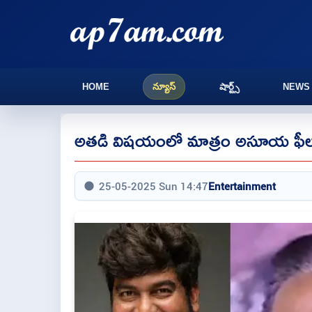
HOME
న్యూస్
షార్ట్స్
NEWS
అతడి విషయంలో మాత్రం అసూయ ఫీల
25-05-2025 Sun 14:47
Entertainment