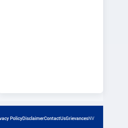
vacy Policy
Disclaimer
ContactUs
Grievances
NV