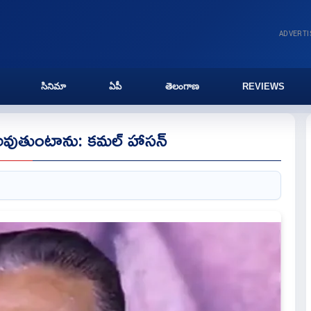
ADVERT
సినిమా
ఏపీ
తెలంగాణ
REVIEWS
వుతుంటాను: కమల్ హాసన్