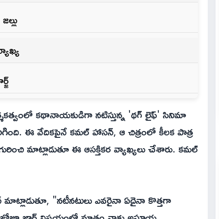
జల్లు
యాఖ్య
్జ్
శకత్వంలో కథానాయకుడిగా నటిస్తున్న 'థగ్ లైఫ్' సినిమా
ింది. ఈ వేదికపైనే కమల్ హాసన్, ఆ చిత్రంలో కీలక పాత్ర
ురించి మాట్లాడుతూ ఈ ఆసక్తికర వ్యాఖ్యలు చేశారు. కమల్
్ మాట్లాడుతూ, "నటీనటులు ఎవరైనా ఏదైనా కొత్తగా
 కానీ, జోజూ జార్జ్ విషయంలో మాత్రం నాకు అసూయ