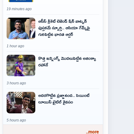
19 minutes ago
ఆసీస్ క్రికెట్ లెజెండ్ షేన్ వాట్సన్
పుస్తకమే స్ఫూర్తి.. ఆసియా గేమ్స్‌పై
గురిపెట్టిన భారత ఆర్చర్
1 hour ago
కొత్త ఇన్నింగ్స్ మొదలుపెట్టిన అజింక్యా
రహానే
3 hours ago
అదరగొట్టిన ప్రజ్ఞానంద.. సెయింట్‌
లూయిస్ టైటిల్‌ కైవసం
5 hours ago
..more