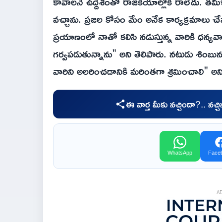
కావాలనే ఉద్దేశంతో రాజకీయాల్లోకి రాలేదు. తమ
వచ్చాను. ప్రజల కోసం మేం అనేక కార్యక్రమాలు చ
ప్రయాణంలో నాతో కలిసి నడుస్తున్న వారికి ధన్యవా
గర్వపడుతున్నాను" అని తెలిపారు. నటుడు శింబును
వారిని అలరించడానికి మరింతగా శ్రమించాలి" అ
ఈ వార్త మీకు నచ్చిందా?.. నచ్
WhatsApp
Face
A