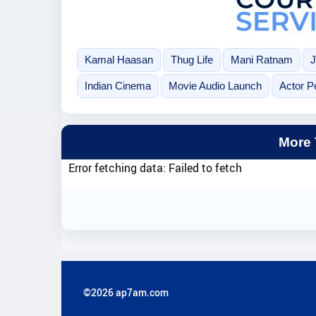
Kamal Haasan
Thug Life
Mani Ratnam
J
Indian Cinema
Movie Audio Launch
Actor P
More
Error fetching data: Failed to fetch
©2026 ap7am.com