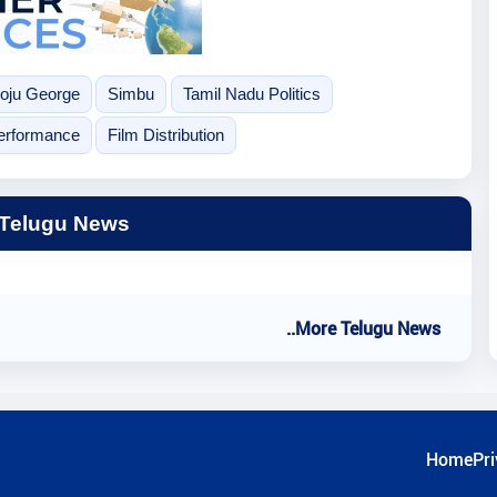
oju George
Simbu
Tamil Nadu Politics
erformance
Film Distribution
 Telugu News
..More Telugu News
Home
Pri