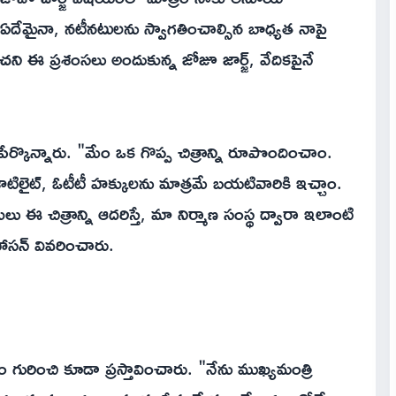
ఏదేమైనా, నటీనటులను స్వాగతించాల్సిన బాధ్యత నాపై
ి ఈ ప్రశంసలు అందుకున్న జోజూ జార్జ్, వేదికపైనే
పేర్కొన్నారు. "మేం ఒక గొప్ప చిత్రాన్ని రూపొందించాం.
 శాటిలైట్, ఓటీటీ హక్కులను మాత్రమే బయటివారికి ఇచ్చాం.
లు ఈ చిత్రాన్ని ఆదరిస్తే, మా నిర్మాణ సంస్థ ద్వారా ఇలాంటి
హాసన్ వివరించారు.
ురించి కూడా ప్రస్తావించారు. "నేను ముఖ్యమంత్రి