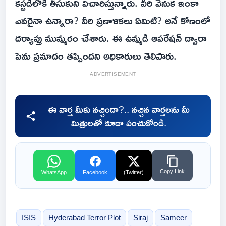
కస్టడీలోకి తీసుకుని విచారిస్తున్నారు. వీరి వెనుక ఇంకా
ఎవరైనా ఉన్నారా? వీరి ప్రణాళికలు ఏమిటి? అనే కోణంలో
దర్యాప్తు ముమ్మరం చేశారు. ఈ ఉమ్మడి ఆపరేషన్ ద్వారా
పెను ప్రమాదం తప్పిందని అధికారులు తెలిపారు.
ADVERTISEMENT
ఈ వార్త మీకు నచ్చిందా?.. నచ్చిన వార్తలను మీ
మిత్రులతో కూడా పంచుకోండి.
Copy Link
WhatsApp
Facebook
(Twitter)
ISIS
Hyderabad Terror Plot
Siraj
Sameer