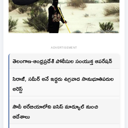
ADVERTISEMENT
తెలంగాణ-ఆంధ్రప్రదేశ్ పోలీసుల సంయుక్త ఆపరేషన్
సిరాజ్, సమీర్ అనే ఇద్దరు ఉగ్రవాద సానుభూతిపరుల
అరెస్ట్
సౌదీ అరేబియాలోని ఐసిస్ మాడ్యూల్ నుంచి
ఆదేశాలు