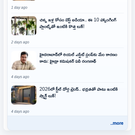
1 day ago
చిన్న ఇళ్ల కోసం బెస్ట్ ఐడియా.. ఈ 10 హ్యాంగింగ్
ప్లాంట్స్‌తో ఇంటికి కొత్త లుక్!
2 days ago
హైదరాబాద్‌లో రియల్ ఎస్టేట్ స్లంప్‌కు మేం కారణం
కాదు: హైడ్రా కమిషనర్ ఏవీ రంగనాథ్
4 days ago
2026లో స్టీల్ డోర్ల ట్రెండ్.. భద్రతతో పాటు ఇంటికి
స్మార్ట్ లుక్!
4 days ago
..more