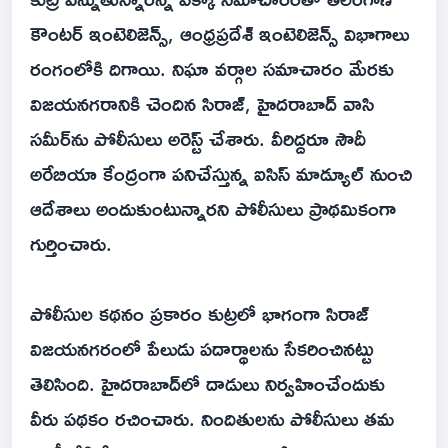
కౌంటర్ ఇంటెలిజెన్స్, ఆంధ్రప్రదేశ్ ఇంటెలిజెన్స్ విభాగాలు
రంగంలోకి దిగాయి. నిఘా వర్గాల సమాచారం మేరకు
విజయనగరానికి చెందిన సిరాజ్, హైదరాబాద్ వాసి
సమీర్‌ను పోలీసులు అరెస్ట్ చేశారు. వీరిద్దరూ సౌదీ
అరేబియా కేంద్రంగా పనిచేస్తున్న ఐసిస్ మాడ్యూల్ నుంచి
ఆదేశాలు అందుకుంటున్నారని పోలీసులు ప్రాథమికంగా
గుర్తించారు.
పోలీసుల కథనం ప్రకారం కుట్రలో భాగంగా సిరాజ్
విజయనగరంలో పేలుడు పదార్థాలను సేకరించినట్టు
తెలిసింది. హైదరాబాద్‌లో దాడులు నిర్వహించేందుకు
వీరు పథకం రచించారు. నిందితులను పోలీసులు తమ