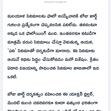
ADVERTISEMENT
మలయాళ సినిమాలను ఫాలో అయ్యేవారికి జోజు జార్జ్
గురించి ప్రత్యేకంగా చెప్పవలసిన పనిలేదు. తనకంటూ
అక్కడ ఒక ఫాలోయింగ్ ఉంది. ఇంతవరకూ నటుడిగా
మాత్రమే వరుస సినిమాలు చేస్తూ వెళుతున్న ఆయన,
'పని' సినిమాతో దర్శకుడిగా మారారు. ఈ సినిమాకు
ఆయనే కథను సిద్ధం చేసుకోవడం మరో విశేషం. క్రితం
ఏడాది విజయాన్ని సాధించిన సినిమాల జాబితాలో ఇది
ఒకటి.
జోజు జార్జ్ దర్శకత్వం వహించిన ఈ యాక్షన్ థ్రిల్లర్,
మొదటి నుంచి చివరివరకూ కూడా ఉత్కంఠ భరితంగా
కొనసాగుతుంది. చాలా తక్కువ బడ్జెట్ లో నిర్మించిన ఈ