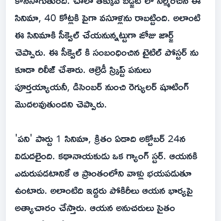
సినిమా, 40 కోట్లకి పైగా వసూళ్లను రాబట్టింది. అలాంటి
ఈ సినిమాకి సీక్వెల్ చేయనున్నట్టుగా జోజు జార్జ్
చెప్పారు. ఈ సీక్వెల్ కి సంబంధించిన టైటిల్ పోస్టర్ ను
కూడా రిలీజ్ చేశారు. ఆల్రెడీ స్క్రిప్ట్ పనులు
పూర్తయ్యాయనీ, డిసెంబర్ నుంచి రెగ్యులర్ షూటింగ్
మొదలవుతుందని చెప్పారు.
'పని' పార్టు 1 సినిమా, క్రితం ఏడాది అక్టోబర్ 24న
విడుదలైంది. కథానాయకుడు ఒక గ్యాంగ్ స్టర్. ఆయనకి
ఎదురుపడటానికే ఆ ప్రాంతంలోని వాళ్లు భయపడుతూ
ఉంటారు. అలాంటిది ఇద్దరు పోకిరీలు ఆయన భార్యపై
అత్యాచారం చేస్తారు. ఆయన అనుచరులు సైతం