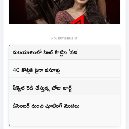
ADVERTISEMENT
మలయాళంలో హిట్ కొట్టిన 'పని'
40 కోట్లకి పైగా వసూళ్లు
సీక్వెల్ రెడీ చేస్తున్న జోజు జార్జ్
డిసెంబర్ నుంచి షూటింగ్ మొదలు