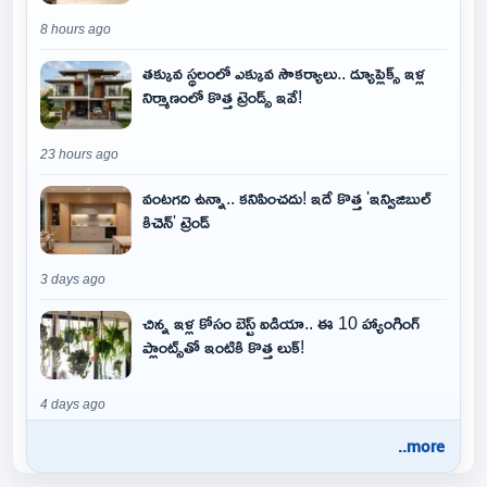
8 hours ago
తక్కువ స్థలంలో ఎక్కువ సౌకర్యాలు.. డ్యూప్లెక్స్ ఇళ్ల
నిర్మాణంలో కొత్త ట్రెండ్స్ ఇవే!
23 hours ago
వంటగది ఉన్నా.. కనిపించదు! ఇదే కొత్త 'ఇన్విజిబుల్
కిచెన్' ట్రెండ్
3 days ago
చిన్న ఇళ్ల కోసం బెస్ట్ ఐడియా.. ఈ 10 హ్యాంగింగ్
ప్లాంట్స్‌తో ఇంటికి కొత్త లుక్!
4 days ago
..more