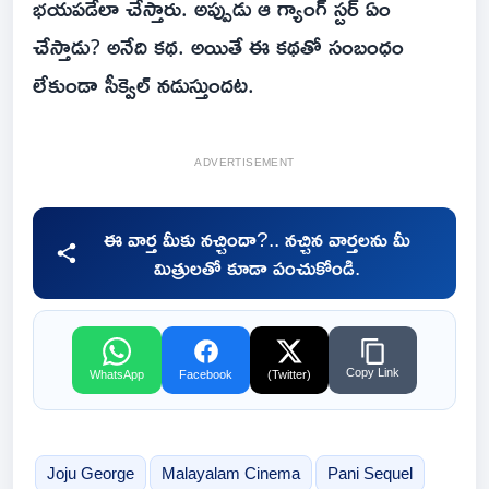
భయపడేలా చేస్తారు. అప్పుడు ఆ గ్యాంగ్ స్టర్ ఏం
చేస్తాడు? అనేది కథ. అయితే ఈ కథతో సంబంధం
లేకుండా సీక్వెల్ నడుస్తుందట.
ADVERTISEMENT
ఈ వార్త మీకు నచ్చిందా?.. నచ్చిన వార్తలను మీ
మిత్రులతో కూడా పంచుకోండి.
Copy Link
WhatsApp
Facebook
(Twitter)
Joju George
Malayalam Cinema
Pani Sequel