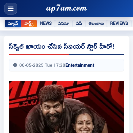
న్యూస్
షార్ట్స్
NEWS
సినిమా
ఏపీ
తెలంగాణ
REVIEWS
సీక్వెల్ ఖాయం చేసిన సీనియర్ స్టార్ హీరో!
06-05-2025 Tue 17:30
Entertainment