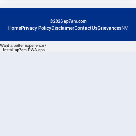
©2026 ap7am.com
Home
Privacy Policy
Disclaimer
ContactUs
Grievances
NV
Want a better experience?
Install ap7am PWA app