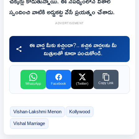
చక్కర్లు కొడుతున్నాయి. ఈ నేపథ్యంలోనే విశాల్
స్పందించి వాటికి అడ్డుకట్ట వేసే ప్రయత్నం చేశాడు.
ADVERTISEMENT
ఈ వార్త మీకు నచ్చిందా?.. నచ్చిన వార్తలను మీ
మిత్రులతో కూడా పంచుకోండి.
Copy Link
WhatsApp
Facebook
(Twitter)
Vishan-Lakshmi Menon
Kollywood
Vishal Marriage