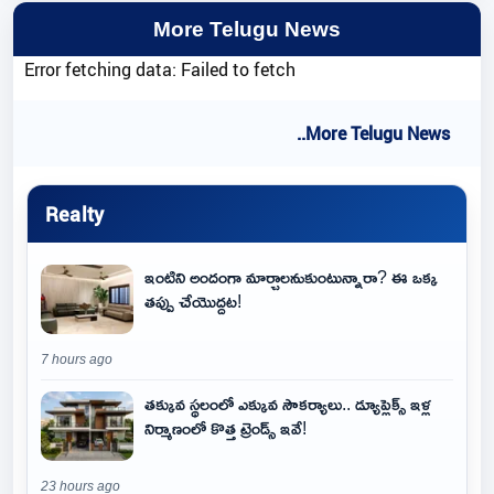
More Telugu News
Error fetching data: Failed to fetch
..More Telugu News
Realty
ఇంటిని అందంగా మార్చాలనుకుంటున్నారా? ఈ ఒక్క
తప్పు చేయొద్దట!
7 hours ago
తక్కువ స్థలంలో ఎక్కువ సౌకర్యాలు.. డ్యూప్లెక్స్ ఇళ్ల
నిర్మాణంలో కొత్త ట్రెండ్స్ ఇవే!
23 hours ago