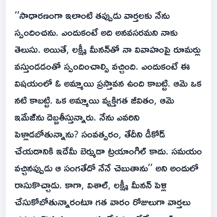
‘‘సాధారణంగా ఇలాంటి తప్పుడు వార్తలకు నేను
స్పందించను. ఎందుకంటే అది అనవసరమని నాకు
తెలుసు. అయితే, లక్ష్మీ మీనన్‌తో నా వివాహంపై రూమర్లు
వస్తుండడంతో స్పందించాల్సి వచ్చింది. ఎందుకంటే ఈ
విషయంలో ఓ అమ్మాయి ప్రస్తావన ఉంది కాబట్టి. ఆమె ఒక
నటి కాబట్టి. ఒక అమ్మాయి వ్యక్తిగత జీవితం, ఆమె
ఇమేజ్‌ను దెబ్బతీస్తున్నారు. నేను ఎవరిని
పెళ్లాడబోతున్నాను? సంవత్సరం, తేదీని డీకోడ్
చేయడానికి ఇదేమీ బెర్ముడా ట్రయాంగిల్ కాదు. సమయం
వచ్చినప్పుడు ఆ సంగతేదో నేనే చెబుతాను’’ అని అందులో
రాసుకొచ్చాడు. కాగా, విశాల్, లక్ష్మీ మీనన్ పెళ్లి
చేసుకోబోతున్నారంటూ గత వారం రోజులుగా వార్తలు