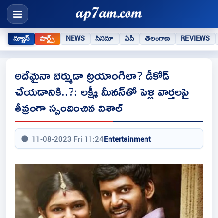
న్యూస్
షార్ట్స్
NEWS
సినిమా
ఏపీ
తెలంగాణ
REVIEWS
అదేమైనా బెర్ముడా ట్రయాంగిలా? డీకోడ్
చేయడానికి..?: లక్ష్మీ మీనన్‌తో పెళ్లి వార్తలపై
తీవ్రంగా స్పందించిన విశాల్
11-08-2023 Fri 11:24
Entertainment