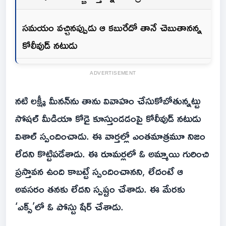
సమయం వచ్చినప్పుడు ఆ కబురేదో తానే చెబుతానన్న
కోలీవుడ్ నటుడు
ADVERTISEMENT
నటి లక్ష్మీ మీనన్‌ను తాను వివాహం చేసుకోబోతున్నట్టు
సోషల్ మీడియా కోడై కూస్తుండడంపై కోలీవుడ్ నటుడు
విశాల్ స్పందించాడు. ఈ వార్తల్లో ఎంతమాత్రమూ నిజం
లేదని కొట్టిపడేశాడు. ఈ రూమర్లలో ఓ అమ్మాయి గురించి
ప్రస్తావన ఉంది కాబట్టే స్పందించానని, లేదంటే ఆ
అవసరం తనకు లేదని స్పష్టం చేశాడు. ఈ మేరకు
‘ఎక్స్’లో ఓ పోస్టు షేర్ చేశాడు.