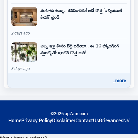
వంటగది ఉన్నా.. కనిపించదు! ఇదే కొత్త 'ఇన్విజిబుల్
కిచెన్' ట్రెండ్
2 days ago
చిన్న ఇళ్ల కోసం బెస్ట్ ఐడియా.. ఈ 10 హ్యాంగింగ్
ప్లాంట్స్‌తో ఇంటికి కొత్త లుక్!
3 days ago
..more
©2026 ap7am.com
Home
Privacy Policy
Disclaimer
ContactUs
Grievances
NV