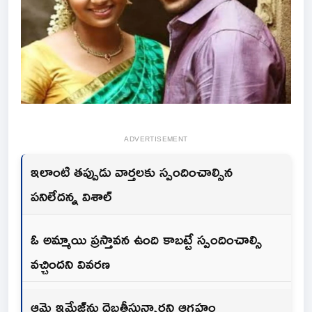
ADVERTISEMENT
ఇలాంటి తప్పుడు వార్తలకు స్పందించాల్సిన
పనిలేదన్న విశాల్
ఓ అమ్మాయి ప్రస్తావన ఉంది కాబట్టే స్పందించాల్సి
వచ్చిందని వివరణ
ఆమె ఇమేజ్‌ను దెబ్బతీస్తున్నారని ఆగ్రహం